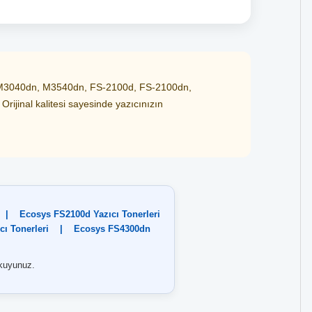
osys M3040dn, M3540dn, FS-2100d, FS-2100dn,
rijinal kalitesi sayesinde yazıcınızın
|
Ecosys FS2100d Yazıcı Tonerleri
ı Tonerleri
|
Ecosys FS4300dn
kuyunuz.