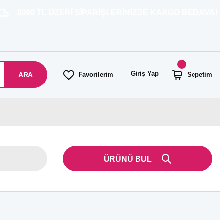
TL ÜZERİ SİPARİŞLERİNİZDE KARGO BEDAVA!
Giriş Yap
ARA
Favorilerim
Sepetim
ÜRÜNÜ BUL