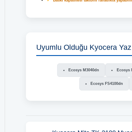
Baskı kapasitesi takibini rahatlıkla yapabili
Uyumlu Olduğu Kyocera Yazı
Ecosys M3040dn
Ecosys 
Ecosys FS4100dn