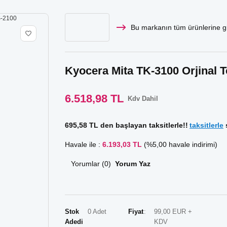
Bu markanın tüm ürünlerine gi
Kyocera Mita TK-3100 Orjinal 
6.518,98 TL
Kdv Dahil
695,58 TL den başlayan taksitlerle!!
taksitlerle
s
Havale ile :
6.193,03 TL
(%5,00 havale indirimi)
Yorumlar (0)
Yorum Yaz
Stok
0 Adet
Fiyat
99,00 EUR +
Adedi
KDV