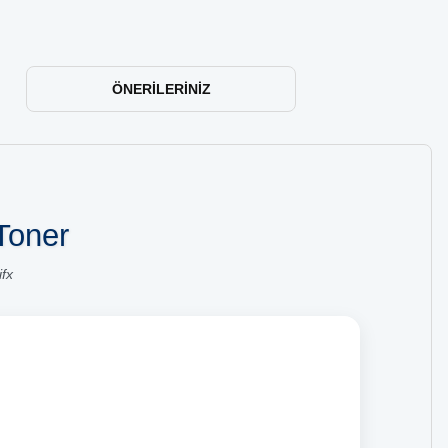
ÖNERILERINIZ
Toner
fx