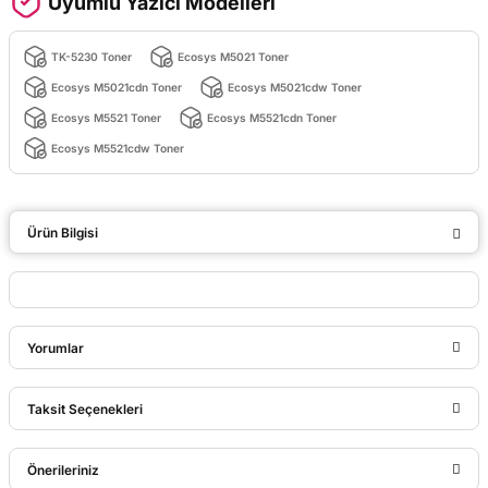
Uyumlu Yazıcı Modelleri
TK-5230 Toner
Ecosys M5021 Toner
Ecosys M5021cdn Toner
Ecosys M5021cdw Toner
Ecosys M5521 Toner
Ecosys M5521cdn Toner
Ecosys M5521cdw Toner
Ürün Bilgisi
Yorumlar
Taksit Seçenekleri
Bu ürüne ilk yorumu siz yapın!
Önerileriniz