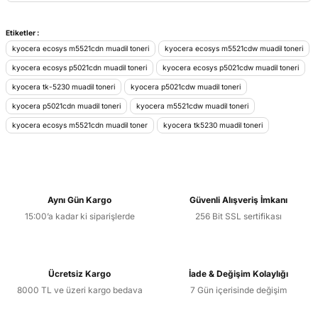
Yorum Yaz
Bu ürünün fiyat bilgisi, resim, ürün açıklamalarında ve diğer
Etiketler :
konularda yetersiz gördüğünüz noktaları öneri formunu
kyocera ecosys m5521cdn muadil toneri
kyocera ecosys m5521cdw muadil toneri
kullanarak tarafımıza iletebilirsiniz.
kyocera ecosys p5021cdn muadil toneri
kyocera ecosys p5021cdw muadil toneri
Görüş ve önerileriniz için teşekkür ederiz.
kyocera tk-5230 muadil toneri
kyocera p5021cdw muadil toneri
kyocera p5021cdn muadil toneri
kyocera m5521cdw muadil toneri
Ürün resmi kalitesiz, bozuk veya görüntülenemiyor.
kyocera ecosys m5521cdn muadil toner
kyocera tk5230 muadil toneri
Ürün açıklamasında eksik bilgiler bulunuyor.
Ürün bilgilerinde hatalar bulunuyor.
Ürün fiyatı diğer sitelerden daha pahalı.
Bu ürüne benzer farklı alternatifler olmalı.
Aynı Gün Kargo
Güvenli Alışveriş İmkanı
15:00’a kadar ki siparişlerde
256 Bit SSL sertifikası
Ücretsiz Kargo
İade & Değişim Kolaylığı
Gönder
8000 TL ve üzeri kargo bedava
7 Gün içerisinde değişim