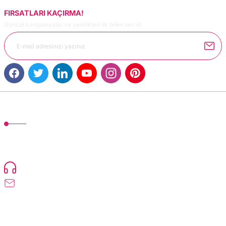
FIRSATLARI KAÇIRMA!
Güncel kampanyalar ve yenilikleri ilk bilen sen ol.
MÜŞTERİ HİZMETLERİ
TonerMAX® 14.000 çeşit ürünle yelpazesi ve operasyonel olarak 160 ülkeye
ürün gönderimi yapan kadrosuyla hizmet vermeye devam etmektedir.
Devamı..
0216 471 73 24
info@dolumturk.com
Üyelik