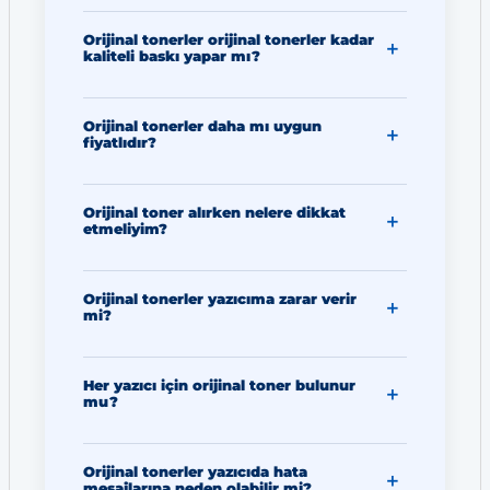
Orijinal tonerler orijinal tonerler kadar
kaliteli baskı yapar mı?
Orijinal tonerler daha mı uygun
fiyatlıdır?
Orijinal toner alırken nelere dikkat
etmeliyim?
Orijinal tonerler yazıcıma zarar verir
mi?
Her yazıcı için orijinal toner bulunur
mu?
Orijinal tonerler yazıcıda hata
mesajlarına neden olabilir mi?