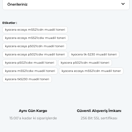
Önerileriniz
Yorum Yaz
Bu ürünün fiyat bilgisi, resim, ürün açıklamalarında ve diğer
Etiketler :
konularda yetersiz gördüğünüz noktaları öneri formunu
kyocera ecosys m5521cdn muadil toneri
kullanarak tarafımıza iletebilirsiniz.
kyocera ecosys m5521cdw muadil toneri
Görüş ve önerileriniz için teşekkür ederiz.
kyocera ecosys p5021cdn muadil toneri
kyocera ecosys p5021cdw muadil toneri
kyocera tk-5230 muadil toneri
Ürün resmi kalitesiz, bozuk veya görüntülenemiyor.
kyocera p5021cdw muadil toneri
kyocera p5021cdn muadil toneri
Ürün açıklamasında eksik bilgiler bulunuyor.
kyocera m5521cdw muadil toneri
kyocera ecosys m5521cdn muadil toner
Ürün bilgilerinde hatalar bulunuyor.
kyocera tk5230 muadil toneri
Ürün fiyatı diğer sitelerden daha pahalı.
Bu ürüne benzer farklı alternatifler olmalı.
Aynı Gün Kargo
Güvenli Alışveriş İmkanı
15:00’a kadar ki siparişlerde
256 Bit SSL sertifikası
Gönder