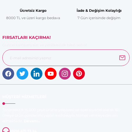
Ücretsiz Kargo
İade & Değişim Kolaylığı
8000 TL ve üzeri kargo bedava
7 Gün içerisinde değişim
FIRSATLARI KAÇIRMA!
Güncel kampanyalar ve yenilikleri ilk bilen sen ol.
MÜŞTERİ HİZMETLERİ
TonerMAX® 14.000 çeşit ürünle yelpazesi ve operasyonel olarak 160
ülkeye ürün gönderimi yapan kadrosuyla hizmet vermeye devam
etmektedir.
Devamı..
0216 471 73 24