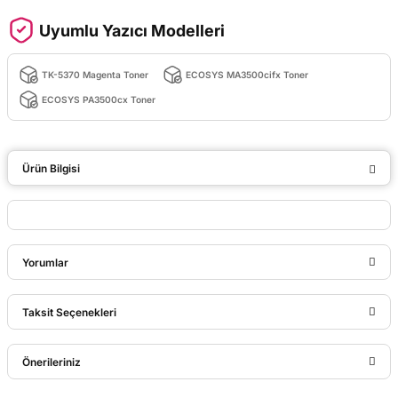
Uyumlu Yazıcı Modelleri
TK-5370 Magenta Toner
ECOSYS MA3500cifx Toner
ECOSYS PA3500cx Toner
Ürün Bilgisi
Yorumlar
Taksit Seçenekleri
Bu ürüne ilk yorumu siz yapın!
Önerileriniz