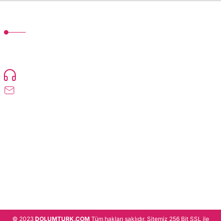
MÜŞTERİ HİZMETLERİ
TonerMAX® 14.000 çeşit ürünle yelpazesi ve operasyonel olarak 160 ülkeye
ürün gönderimi yapan kadrosuyla hizmet vermeye devam etmektedir.
Devamı..
0216 471 73 24
info@dolumturk.com
Üyelik
Kurumsal
Alışveriş
© 2023
DOLUMTURK.COM
Tüm hakları saklıdır. Sitemiz 256 Bit SSL ile