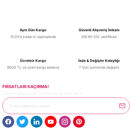
Yorum Yaz
Bu ürünün fiyat bilgisi, resim, ürün açıklamalarında ve diğer
konularda yetersiz gördüğünüz noktaları öneri formunu
kullanarak tarafımıza iletebilirsiniz.
Görüş ve önerileriniz için teşekkür ederiz.
Aynı Gün Kargo
Güvenli Alışveriş İmkanı
15:00’a kadar ki siparişlerde
256 Bit SSL sertifikası
Ürün resmi kalitesiz, bozuk veya görüntülenemiyor.
Ürün açıklamasında eksik bilgiler bulunuyor.
Ürün bilgilerinde hatalar bulunuyor.
Ücretsiz Kargo
İade & Değişim Kolaylığı
Ürün fiyatı diğer sitelerden daha pahalı.
8000 TL ve üzeri kargo bedava
7 Gün içerisinde değişim
Bu ürüne benzer farklı alternatifler olmalı.
FIRSATLARI KAÇIRMA!
Güncel kampanyalar ve yenilikleri ilk bilen sen ol.
Gönder