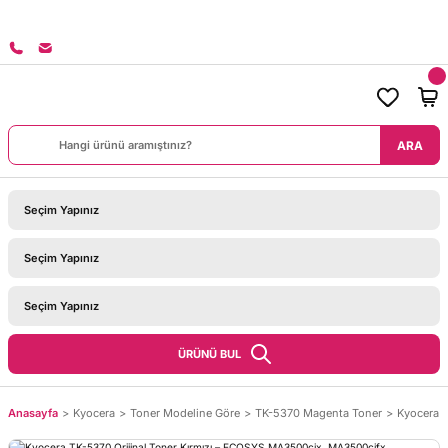
8000 TL ÜZERİ SİPARİŞLERİNİZDE KARGO BEDAVA!
ARA
ÜRÜNÜ BUL
Anasayfa
Kyocera
Toner Modeline Göre
TK-5370 Magenta Toner
Kyocera T