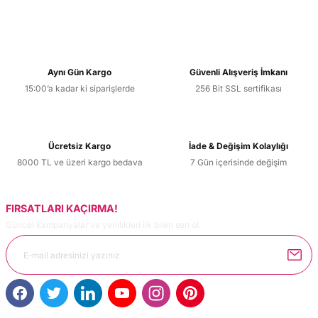
Yorum Yaz
Bu ürünün fiyat bilgisi, resim, ürün açıklamalarında ve diğer
konularda yetersiz gördüğünüz noktaları öneri formunu
kullanarak tarafımıza iletebilirsiniz.
Görüş ve önerileriniz için teşekkür ederiz.
Aynı Gün Kargo
Güvenli Alışveriş İmkanı
15:00’a kadar ki siparişlerde
256 Bit SSL sertifikası
Ürün resmi kalitesiz, bozuk veya görüntülenemiyor.
Ürün açıklamasında eksik bilgiler bulunuyor.
Ürün bilgilerinde hatalar bulunuyor.
Ücretsiz Kargo
İade & Değişim Kolaylığı
Ürün fiyatı diğer sitelerden daha pahalı.
8000 TL ve üzeri kargo bedava
7 Gün içerisinde değişim
Bu ürüne benzer farklı alternatifler olmalı.
FIRSATLARI KAÇIRMA!
Güncel kampanyalar ve yenilikleri ilk bilen sen ol.
Gönder