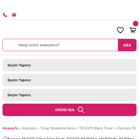
8000 TL ÜZERİ SİPARİŞLERİNİZDE KARGO BEDAVA!
ARA
ÜRÜNÜ BUL
Anasayfa
Kyocera
Toner Modeline Göre
TK-5370 Black Toner
Kyocera TK-5