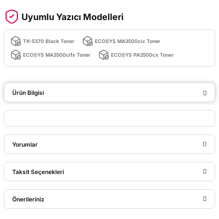
Uyumlu Yazıcı Modelleri
TK-5370 Black Toner
ECOSYS MA3500cix Toner
ECOSYS MA3500cifx Toner
ECOSYS PA3500cx Toner
Ürün Bilgisi
Yorumlar
Taksit Seçenekleri
Bu ürüne ilk yorumu siz yapın!
Önerileriniz