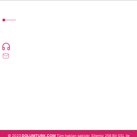
MÜŞTERİ HİZMETLERİ
TonerMAX® 14.000 çeşit ürünle yelpazesi ve operasyonel olarak 160 ülkeye
ürün gönderimi yapan kadrosuyla hizmet vermeye devam etmektedir.
Devamı..
0216 471 73 24
info@dolumturk.com
Üyelik
Kurumsal
Alışveriş
© 2023
DOLUMTURK.COM
Tüm hakları saklıdır. Sitemiz 256 Bit SSL ile