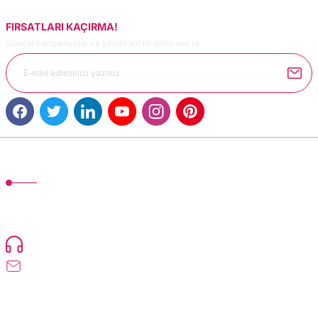
FIRSATLARI KAÇIRMA!
Güncel kampanyalar ve yenilikleri ilk bilen sen ol.
MÜŞTERİ HİZMETLERİ
TonerMAX® 14.000 çeşit ürünle yelpazesi ve operasyonel olarak 160 ülkeye
ürün gönderimi yapan kadrosuyla hizmet vermeye devam etmektedir.
Devamı..
0216 471 73 24
info@dolumturk.com
Üyelik