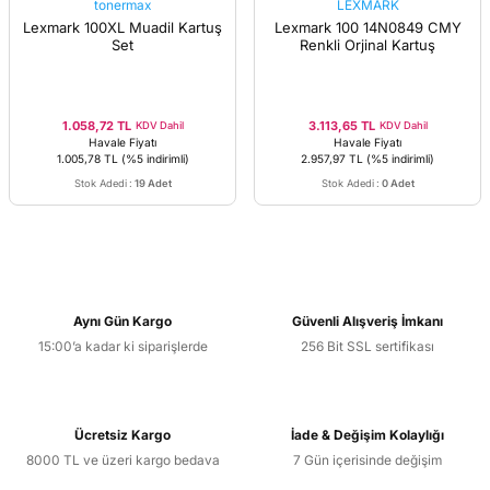
tonermax
LEXMARK
Lexmark 100XL Muadil Kartuş
Lexmark 100 14N0849 CMY
Set
Renkli Orjinal Kartuş
1.058,72 TL
3.113,65 TL
KDV Dahil
KDV Dahil
Havale Fiyatı
Havale Fiyatı
1.005,78 TL
(%5 indirimli)
2.957,97 TL
(%5 indirimli)
Stok Adedi
:
19 Adet
Stok Adedi
:
0 Adet
Aynı Gün Kargo
Güvenli Alışveriş İmkanı
15:00’a kadar ki siparişlerde
256 Bit SSL sertifikası
Ücretsiz Kargo
İade & Değişim Kolaylığı
8000 TL ve üzeri kargo bedava
7 Gün içerisinde değişim