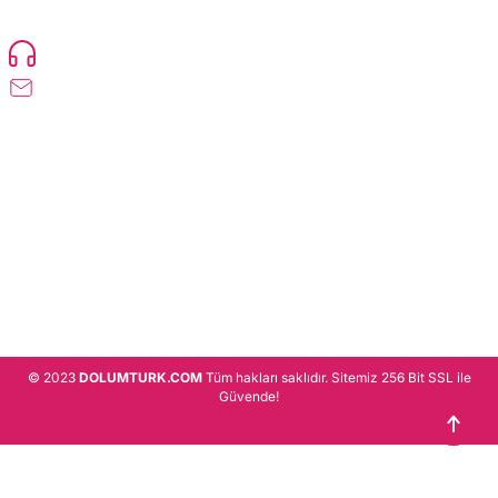
Devamı..
0216 471 73 24
info@dolumturk.com
Üyelik
Kurumsal
Alışveriş
© 2023
DOLUMTURK.COM
Tüm hakları saklıdır. Sitemiz 256 Bit SSL ile
Güvende!