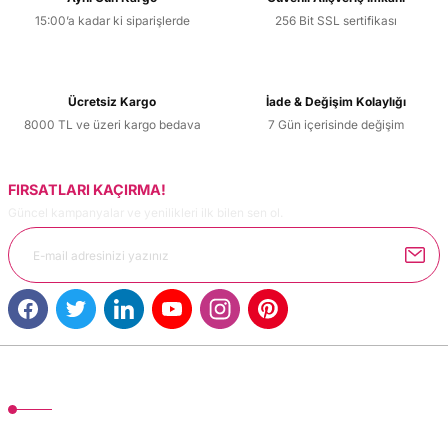
15:00’a kadar ki siparişlerde
256 Bit SSL sertifikası
Ücretsiz Kargo
İade & Değişim Kolaylığı
8000 TL ve üzeri kargo bedava
7 Gün içerisinde değişim
FIRSATLARI KAÇIRMA!
Güncel kampanyalar ve yenilikleri ilk bilen sen ol.
MÜŞTERİ HİZMETLERİ
TonerMAX® 14.000 çeşit ürünle yelpazesi ve operasyonel olarak 160 ülkeye
ürün gönderimi yapan kadrosuyla hizmet vermeye devam etmektedir.