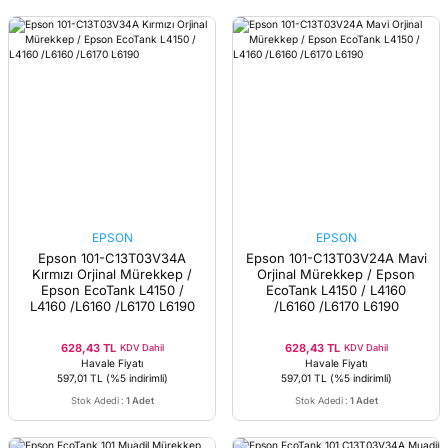
EPSON
EPSON
Epson 101-C13T03V34A
Epson 101-C13T03V24A Mavi
Kırmızı Orjinal Mürekkep /
Orjinal Mürekkep / Epson
Epson EcoTank L4150 /
EcoTank L4150 / L4160
L4160 /L6160 /L6170 L6190
/L6160 /L6170 L6190
628,43 TL
628,43 TL
KDV Dahil
KDV Dahil
Havale Fiyatı
Havale Fiyatı
597,01 TL
(%5 indirimli)
597,01 TL
(%5 indirimli)
Stok Adedi
:
1 Adet
Stok Adedi
:
1 Adet