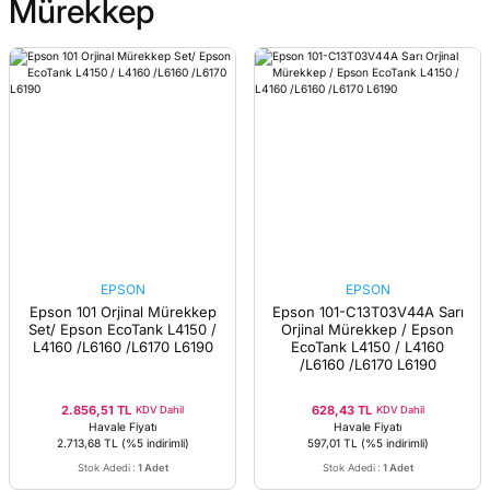
Mürekkep
EPSON
EPSON
Epson 101 Orjinal Mürekkep
Epson 101-C13T03V44A Sarı
Set/ Epson EcoTank L4150 /
Orjinal Mürekkep / Epson
L4160 /L6160 /L6170 L6190
EcoTank L4150 / L4160
/L6160 /L6170 L6190
2.856,51 TL
628,43 TL
KDV Dahil
KDV Dahil
Havale Fiyatı
Havale Fiyatı
2.713,68 TL
(%5 indirimli)
597,01 TL
(%5 indirimli)
Stok Adedi
:
1 Adet
Stok Adedi
:
1 Adet