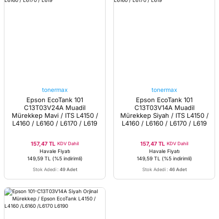
tonermax
tonermax
Epson EcoTank 101
Epson EcoTank 101
C13T03V24A Muadil
C13T03V14A Muadil
Mürekkep Mavi / ITS L4150 /
Mürekkep Siyah / ITS L4150 /
L4160 / L6160 / L6170 / L619
L4160 / L6160 / L6170 / L619
157,47 TL
157,47 TL
KDV Dahil
KDV Dahil
Havale Fiyatı
Havale Fiyatı
149,59 TL
(%5 indirimli)
149,59 TL
(%5 indirimli)
Stok Adedi
:
49 Adet
Stok Adedi
:
46 Adet