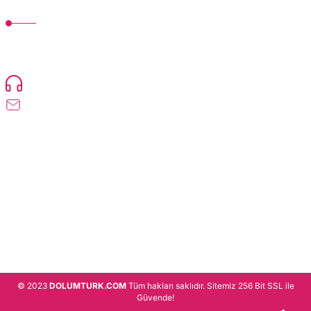
MÜŞTERİ HİZMETLERİ
TonerMAX® 14.000 çeşit ürünle yelpazesi ve operasyonel olarak 160 ülkeye
ürün gönderimi yapan kadrosuyla hizmet vermeye devam etmektedir.
Devamı..
0216 471 73 24
info@dolumturk.com
Üyelik
Kurumsal
Alışveriş
© 2023
DOLUMTURK.COM
Tüm hakları saklıdır. Sitemiz 256 Bit SSL ile
Güvende!