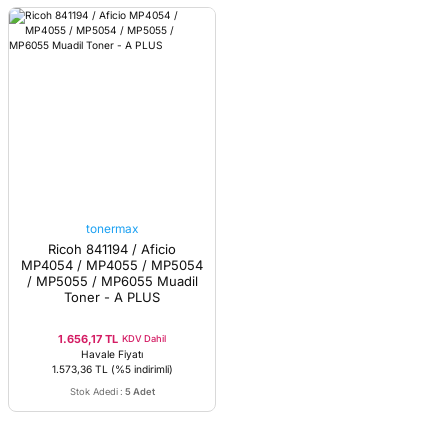
tonermax
Ricoh 841194 / Aficio
MP4054 / MP4055 / MP5054
/ MP5055 / MP6055 Muadil
Toner - A PLUS
1.656,17 TL
KDV Dahil
Havale Fiyatı
1.573,36 TL
(%5 indirimli)
Stok Adedi
:
5 Adet