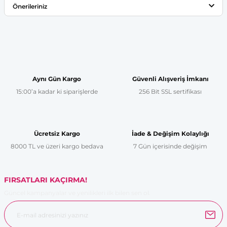
Önerileriniz
Yorum Yaz
Bu ürünün fiyat bilgisi, resim, ürün açıklamalarında ve diğer
konularda yetersiz gördüğünüz noktaları öneri formunu
kullanarak tarafımıza iletebilirsiniz.
Görüş ve önerileriniz için teşekkür ederiz.
Aynı Gün Kargo
Güvenli Alışveriş İmkanı
15:00’a kadar ki siparişlerde
256 Bit SSL sertifikası
Ürün resmi kalitesiz, bozuk veya görüntülenemiyor.
Ürün açıklamasında eksik bilgiler bulunuyor.
Ürün bilgilerinde hatalar bulunuyor.
Ücretsiz Kargo
İade & Değişim Kolaylığı
Ürün fiyatı diğer sitelerden daha pahalı.
8000 TL ve üzeri kargo bedava
7 Gün içerisinde değişim
Bu ürüne benzer farklı alternatifler olmalı.
FIRSATLARI KAÇIRMA!
Güncel kampanyalar ve yenilikleri ilk bilen sen ol.
Gönder