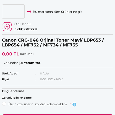
Bu markanın tüm ürünlerine git
Stok Kodu
5KFCKVE72H
Canon CRG-046 Orjinal Toner Mavi/ LBP653 /
LBP654 / MF732 / MF734 / MF735
0,00 TL
Kdv Dahil
Yorumlar (0)
Yorum Yaz
Stok Adedi
0 Adet
Fiyat
0,00 USD + KDV
Bilgilendirme
Zorunlu Bilgilendirme
Ürün özelliklerini kontrol ederek aldım
*