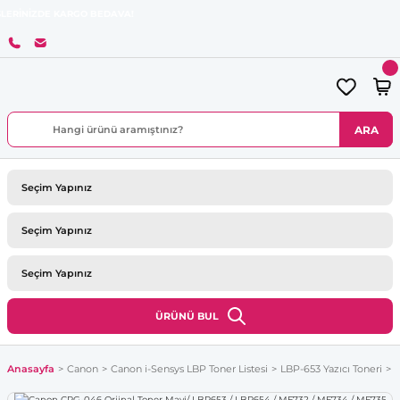
E KARGO BEDAVA!
ARA
ÜRÜNÜ BUL
Anasayfa
Canon
Canon i-Sensys LBP Toner Listesi
LBP-653 Yazıcı Toneri
C