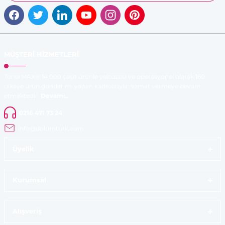
MÜŞTERİ HİZMETLERİ
TonerMAX® 14.000 çeşit ürünle yelpazesi ve operasyonel olarak 160
ülkeye ürün gönderimi yapan kadrosuyla hizmet vermeye devam
etmektedir.
Devamı..
0216 471 73 24
info@dolumturk.com
Üyelik
Kurumsal
Alışveriş