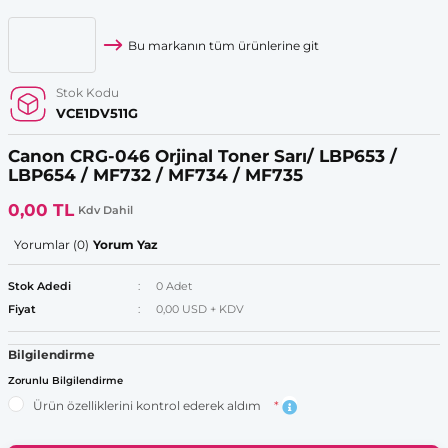
Bu markanın tüm ürünlerine git
Stok Kodu
VCE1DV511G
Canon CRG-046 Orjinal Toner Sarı/ LBP653 /
LBP654 / MF732 / MF734 / MF735
0,00 TL
Kdv Dahil
Yorumlar (0)
Yorum Yaz
Stok Adedi
0 Adet
Fiyat
0,00 USD + KDV
Bilgilendirme
Zorunlu Bilgilendirme
Ürün özelliklerini kontrol ederek aldım
*