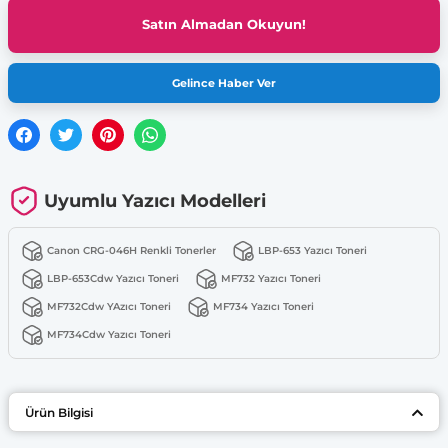
Satın Almadan Okuyun!
Gelince Haber Ver
Uyumlu Yazıcı Modelleri
Canon CRG-046H Renkli Tonerler
LBP-653 Yazıcı Toneri
LBP-653Cdw Yazıcı Toneri
MF732 Yazıcı Toneri
MF732Cdw YAzıcı Toneri
MF734 Yazıcı Toneri
MF734Cdw Yazıcı Toneri
Ürün Bilgisi