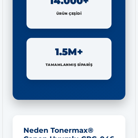
14.000+
ÜRÜN ÇEŞİDİ
1.5M+
TAMAMLANMIŞ SİPARİŞ
Neden Tonermax®