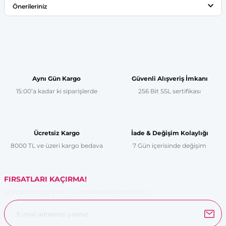
Önerileriniz
Yorum Yaz
Bu ürünün fiyat bilgisi, resim, ürün açıklamalarında ve diğer
konularda yetersiz gördüğünüz noktaları öneri formunu
kullanarak tarafımıza iletebilirsiniz.
Görüş ve önerileriniz için teşekkür ederiz.
Aynı Gün Kargo
Güvenli Alışveriş İmkanı
15:00’a kadar ki siparişlerde
256 Bit SSL sertifikası
Ürün resmi kalitesiz, bozuk veya görüntülenemiyor.
Ürün açıklamasında eksik bilgiler bulunuyor.
Ürün bilgilerinde hatalar bulunuyor.
Ücretsiz Kargo
İade & Değişim Kolaylığı
Ürün fiyatı diğer sitelerden daha pahalı.
8000 TL ve üzeri kargo bedava
7 Gün içerisinde değişim
Bu ürüne benzer farklı alternatifler olmalı.
FIRSATLARI KAÇIRMA!
Güncel kampanyalar ve yenilikleri ilk bilen sen ol.
Gönder