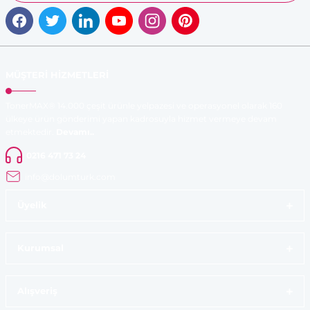
MÜŞTERİ HİZMETLERİ
TonerMAX® 14.000 çeşit ürünle yelpazesi ve operasyonel olarak 160
ülkeye ürün gönderimi yapan kadrosuyla hizmet vermeye devam
etmektedir.
Devamı..
0216 471 73 24
info@dolumturk.com
Üyelik
Kurumsal
Alışveriş