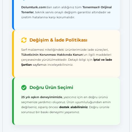
Dolumturk.com
'dan satın aldığınız tüm
Tonermax® Orijinal
Tonerler
, teknik servis onaylı değişim garantisi altındadır ve
üretim hatalarına karşı korumalıdır.
Değişim & İade Politikası
Sarf malzemesi niteliğindeki ürünlerimizde iade süreçleri,
Tüketicinin Korunması Hakkında Kanun
'un ilgili maddeleri
çerçevesinde yürütülmektedir. Detaylı bilgi için
İptal ve İade
Şartları
sayfamızı
inceleyebilirsiniz.
Doğru Ürün Seçimi
25 yılı aşkın deneyimimizle
, yazıcınız için en doğru ürünü
seçmenize yardımcı oluyoruz. Ürün uyumluluğundan emin
değilseniz, sipariş öncesi
destek alabilirsiniz
. Doğru ürünle
sorunsuz bir baskı deneyimi yaşarsınız.