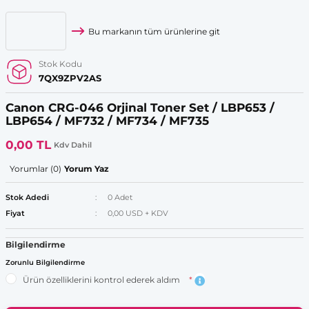
Bu markanın tüm ürünlerine git
Stok Kodu
7QX9ZPV2AS
Canon CRG-046 Orjinal Toner Set / LBP653 /
LBP654 / MF732 / MF734 / MF735
0,00 TL
Kdv Dahil
Yorumlar (0)
Yorum Yaz
Stok Adedi
0 Adet
Fiyat
0,00 USD + KDV
Bilgilendirme
Zorunlu Bilgilendirme
Ürün özelliklerini kontrol ederek aldım
*