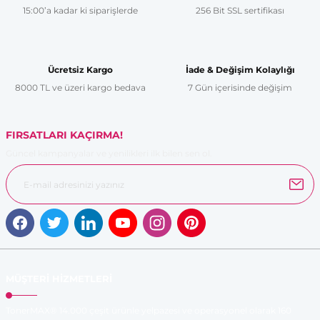
15:00’a kadar ki siparişlerde
256 Bit SSL sertifikası
Ürün resmi kalitesiz, bozuk veya görüntülenemiyor.
Ürün açıklamasında eksik bilgiler bulunuyor.
Ürün bilgilerinde hatalar bulunuyor.
Ücretsiz Kargo
İade & Değişim Kolaylığı
Ürün fiyatı diğer sitelerden daha pahalı.
8000 TL ve üzeri kargo bedava
7 Gün içerisinde değişim
Bu ürüne benzer farklı alternatifler olmalı.
FIRSATLARI KAÇIRMA!
Güncel kampanyalar ve yenilikleri ilk bilen sen ol.
Gönder
MÜŞTERİ HİZMETLERİ
TonerMAX® 14.000 çeşit ürünle yelpazesi ve operasyonel olarak 160