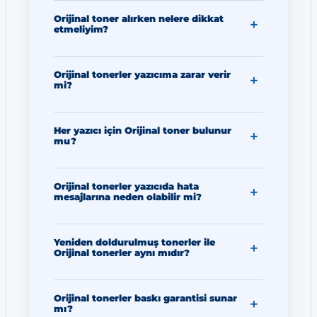
Orijinal toner alırken nelere dikkat
etmeliyim?
Orijinal tonerler yazıcıma zarar verir
mi?
Her yazıcı için Orijinal toner bulunur
mu?
Orijinal tonerler yazıcıda hata
mesajlarına neden olabilir mi?
Yeniden doldurulmuş tonerler ile
Orijinal tonerler aynı mıdır?
Orijinal tonerler baskı garantisi sunar
mı?