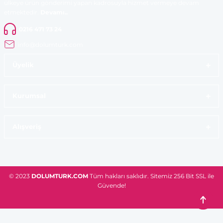
ülkeye ürün gönderimi yapan kadrosuyla hizmet vermeye devam
etmektedir.
Devamı..
0216 471 73 24
info@dolumturk.com
Üyelik
Kurumsal
Alışveriş
© 2023
DOLUMTURK.COM
Tüm hakları saklıdır. Sitemiz 256 Bit SSL ile
Güvende!