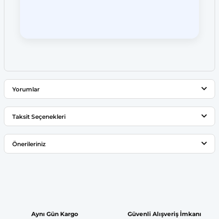
Yorumlar
Taksit Seçenekleri
Bu ürüne ilk yorumu siz yapın!
Önerileriniz
Yorum Yaz
Bu ürünün fiyat bilgisi, resim, ürün açıklamalarında ve diğer
konularda yetersiz gördüğünüz noktaları öneri formunu
kullanarak tarafımıza iletebilirsiniz.
Görüş ve önerileriniz için teşekkür ederiz.
Aynı Gün Kargo
Güvenli Alışveriş İmkanı