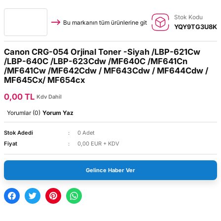
Stok Kodu
Bu markanın tüm ürünlerine git
YQY9TG3U8K
Canon CRG-054 Orjinal Toner -Siyah /LBP-621Cw
/LBP-640C /LBP-623Cdw /MF640C /MF641Cn
/MF641Cw /MF642Cdw / MF643Cdw / MF644Cdw /
MF645Cx/ MF654cx
0,00 TL
Kdv Dahil
Yorumlar (0)
Yorum Yaz
Stok Adedi
0 Adet
Fiyat
0,00 EUR + KDV
Gelince Haber Ver