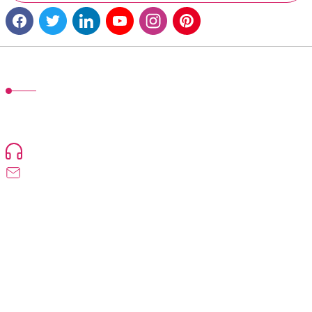
MÜŞTERİ HİZMETLERİ
TonerMAX® 14.000 çeşit ürünle yelpazesi ve operasyonel olarak 160 ülkeye
ürün gönderimi yapan kadrosuyla hizmet vermeye devam etmektedir.
Devamı..
0216 471 73 24
info@dolumturk.com
Üyelik
Kurumsal
Alışveriş