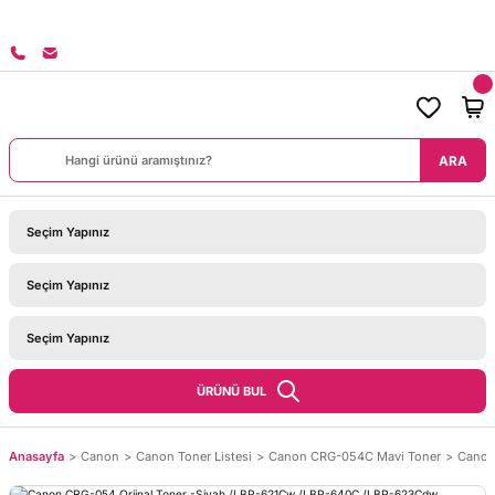
8000 TL ÜZERİ SİPARİŞLERİNİZDE KARGO BEDAVA!
ARA
ÜRÜNÜ BUL
Anasayfa
Canon
Canon Toner Listesi
Canon CRG-054C Mavi Toner
Canon