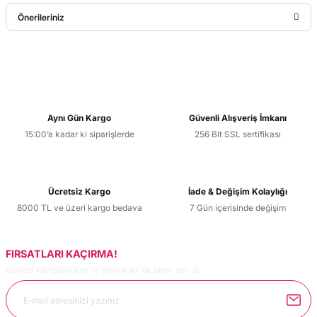
Bu ürüne ilk yorumu siz yapın!
Önerileriniz
Yorum Yaz
Bu ürünün fiyat bilgisi, resim, ürün açıklamalarında ve diğer
konularda yetersiz gördüğünüz noktaları öneri formunu
kullanarak tarafımıza iletebilirsiniz.
Görüş ve önerileriniz için teşekkür ederiz.
Aynı Gün Kargo
Güvenli Alışveriş İmkanı
15:00’a kadar ki siparişlerde
256 Bit SSL sertifikası
Ürün resmi kalitesiz, bozuk veya görüntülenemiyor.
Ürün açıklamasında eksik bilgiler bulunuyor.
Ürün bilgilerinde hatalar bulunuyor.
Ücretsiz Kargo
İade & Değişim Kolaylığı
Ürün fiyatı diğer sitelerden daha pahalı.
8000 TL ve üzeri kargo bedava
7 Gün içerisinde değişim
Bu ürüne benzer farklı alternatifler olmalı.
FIRSATLARI KAÇIRMA!
Güncel kampanyalar ve yenilikleri ilk bilen sen ol.
Gönder