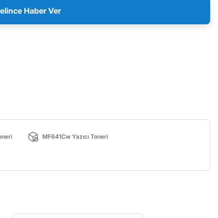
elince Haber Ver
neri
MF641Cw Yazıcı Toneri