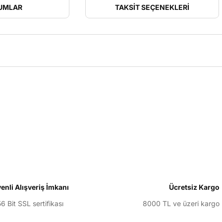
UMLAR
TAKSIT SEÇENEKLERI
larda yetersiz gördüğünüz noktaları öneri formunu kullanarak tarafımıza il
Bu ürüne ilk yorumu siz yapın!
Yorum Yaz
enli Alışveriş İmkanı
Ücretsiz Kargo
6 Bit SSL sertifikası
8000 TL ve üzeri kargo