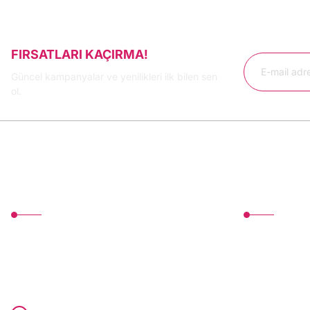
FIRSATLARI KAÇIRMA!
Güncel kampanyalar ve yenilikleri ilk bilen sen
ol.
MÜŞTERİ HİZMETLERİ
Üyelik
TonerMAX® 14.000 çeşit ürünle yelpazesi ve
Yeni Üyelik
operasyonel olarak 160 ülkeye ürün gönderimi
Üye Girişi
yapan kadrosuyla hizmet vermeye devam
etmektedir.
Devamı..
Şifremi Unutt