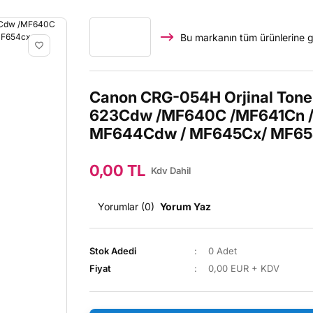
Bu markanın tüm ürünlerine g
Canon CRG-054H Orjinal Tone
623Cdw /MF640C /MF641Cn 
MF644Cdw / MF645Cx/ MF65
0,00 TL
Kdv Dahil
Yorumlar (0)
Yorum Yaz
Stok Adedi
0 Adet
Fiyat
0,00 EUR + KDV