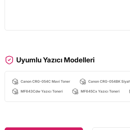
Uyumlu Yazıcı Modelleri
Canon CRG-054C Mavi Toner
Canon CRG-054BK Siyah
MF643Cdw Yazıcı Toneri
MF645Cx Yazıcı Toneri