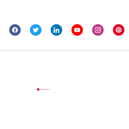
Alışveriş
Mesafeli Satış Sözleşmesi
Gizlilik ve Güvenlik
İptal İade Koşullari
Kişisel Veriler Politikası