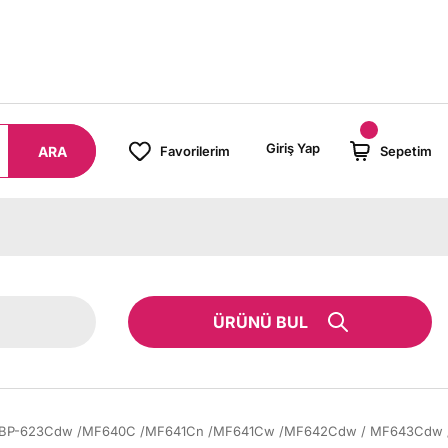
8000 TL ÜZERİ SİPARİŞLERİNİZDE KARGO BEDAVA!
Giriş Yap
ARA
Favorilerim
Sepetim
ÜRÜNÜ BUL
C /LBP-623Cdw /MF640C /MF641Cn /MF641Cw /MF642Cdw / MF643Cdw