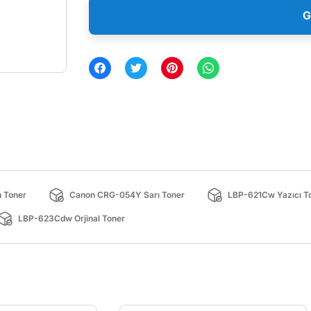
G
 Toner
Canon CRG-054Y Sarı Toner
LBP-621Cw Yazıcı To
LBP-623Cdw Orjinal Toner