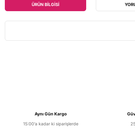
ÜRÜN BILGISI
YOR
Bu ürünün fiyat bilgisi, resim, ürün açıklamalarında ve diğer konu
Görüş ve önerileriniz için teşekkür ederiz.
Ürün resmi kalitesiz, bozuk veya görüntülenemiyor.
Ürün açıklamasında eksik bilgiler bulunuyor.
Ürün bilgilerinde hatalar bulunuyor.
Ürün fiyatı diğer sitelerden daha pahalı.
Aynı Gün Kargo
Güv
Bu ürüne benzer farklı alternatifler olmalı.
15:00’a kadar ki siparişlerde
25