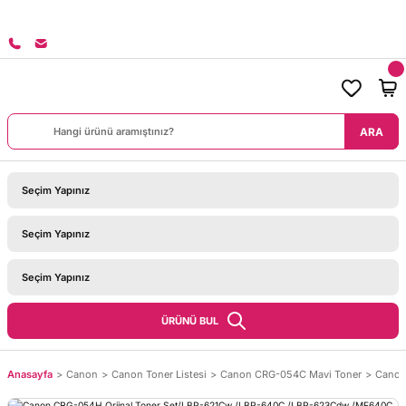
8000 TL ÜZERİ SİPARİŞLERİNİZDE KARGO BEDAVA!
ARA
ÜRÜNÜ BUL
Anasayfa
Canon
Canon Toner Listesi
Canon CRG-054C Mavi Toner
Canon