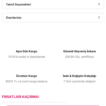
Taksit Seçenekleri
Bu ürüne ilk yorumu siz yapın!
Önerileriniz
Yorum Yaz
Bu ürünün fiyat bilgisi, resim, ürün açıklamalarında ve diğer
konularda yetersiz gördüğünüz noktaları öneri formunu
kullanarak tarafımıza iletebilirsiniz.
Görüş ve önerileriniz için teşekkür ederiz.
Aynı Gün Kargo
Güvenli Alışveriş İmkanı
15:00’a kadar ki siparişlerde
256 Bit SSL sertifikası
Ürün resmi kalitesiz, bozuk veya görüntülenemiyor.
Ürün açıklamasında eksik bilgiler bulunuyor.
Ürün bilgilerinde hatalar bulunuyor.
Ücretsiz Kargo
İade & Değişim Kolaylığı
Ürün fiyatı diğer sitelerden daha pahalı.
8000 TL ve üzeri kargo bedava
7 Gün içerisinde değişim
Bu ürüne benzer farklı alternatifler olmalı.
FIRSATLARI KAÇIRMA!
Güncel kampanyalar ve yenilikleri ilk bilen sen ol.