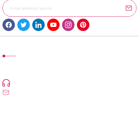
Gönder
MÜŞTERİ HİZMETLERİ
TonerMAX® 14.000 çeşit ürünle yelpazesi ve operasyonel olarak 160 ülkeye
ürün gönderimi yapan kadrosuyla hizmet vermeye devam etmektedir.
Devamı..
0216 471 73 24
info@dolumturk.com
Üyelik
Kurumsal