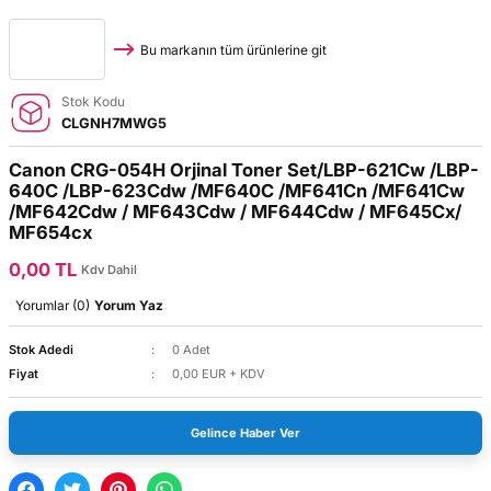
Bu markanın tüm ürünlerine git
Stok Kodu
CLGNH7MWG5
Canon CRG-054H Orjinal Toner Set/LBP-621Cw /LBP-
640C /LBP-623Cdw /MF640C /MF641Cn /MF641Cw
/MF642Cdw / MF643Cdw / MF644Cdw / MF645Cx/
MF654cx
0,00 TL
Kdv Dahil
Yorumlar (0)
Yorum Yaz
Stok Adedi
0 Adet
Fiyat
0,00 EUR + KDV
Gelince Haber Ver