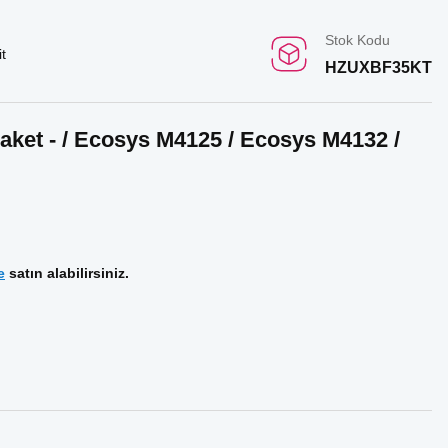
Stok Kodu
t
HZUXBF35KT
aket - / Ecosys M4125 / Ecosys M4132 /
e
satın alabilirsiniz.