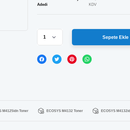
Adedi
KDV
Sepete Ekle
 M4125idn Toner
ECOSYS M4132 Toner
ECOSYS M4132id