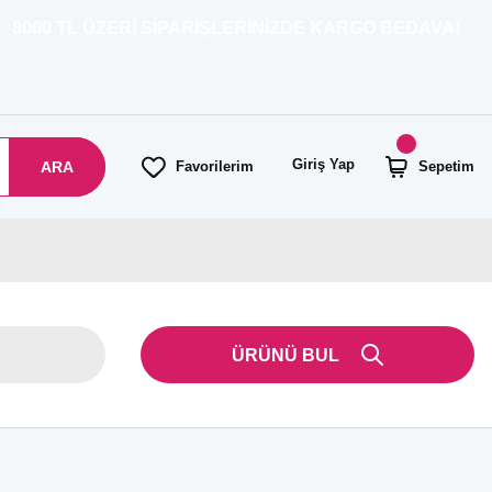
ZERİ SİPARİŞLERİNİZDE KARGO BEDAVA!
Giriş Yap
ARA
Favorilerim
Sepetim
ÜRÜNÜ BUL