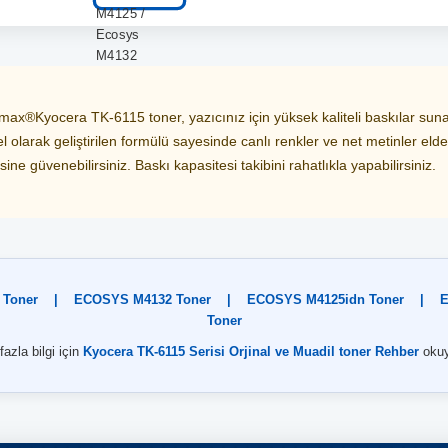
x®Kyocera TK-6115 toner, yazıcınız için yüksek kaliteli baskılar sunark
 olarak geliştirilen formülü sayesinde canlı renkler ve net metinler elde
ne güvenebilirsiniz. Baskı kapasitesi takibini rahatlıkla yapabilirsiniz.
 Toner
|
ECOSYS M4132 Toner
|
ECOSYS M4125idn Toner
|
E
Toner
azla bilgi için
Kyocera TK-6115 Serisi Orjinal ve Muadil toner Rehber
okuy