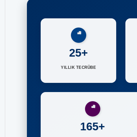
25+
YILLIK TECRÜBE
165+