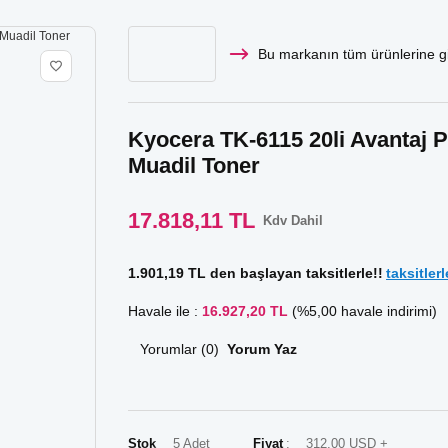
Bu markanın tüm ürünlerine gi
Kyocera TK-6115 20li Avantaj P
Muadil Toner
17.818,11 TL
Kdv Dahil
1.901,19 TL den başlayan taksitlerle!!
taksitlerl
Havale ile :
16.927,20 TL
(%5,00 havale indirimi)
Yorumlar (0)
Yorum Yaz
Stok
5 Adet
Fiyat
312,00 USD +