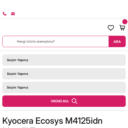
ARİŞLERİNİZDE KARGO BEDAVA!
ARA
ÜRÜNÜ BUL
Kyocera Ecosys M4125idn