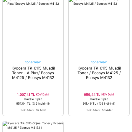
tonermax
tonermax
Kyocera TK-6115 Muadil
Kyocera TK-6115 Muadil
Toner - A Plus/ Ecosys
Toner / Ecosys M4125 /
M4125 / Ecosys M4132
Ecosys M4132
1.007,41 TL
959,44 TL
KDV Dahil
KDV Dahil
Havale Fiyatı
Havale Fiyatı
957,04 TL
(%5 indirimli)
911,46 TL
(%5 indirimli)
Stok Adedi
:
37 Adet
Stok Adedi
:
50 Adet