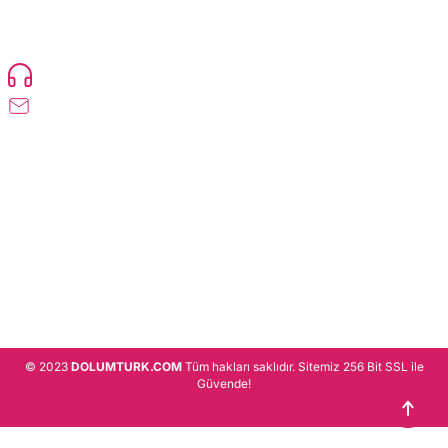
TonerMAX® 14.000 çeşit ürünle yelpazesi ve operasyonel olarak 160 ülkeye
ürün gönderimi yapan kadrosuyla hizmet vermeye devam etmektedir.
Devamı..
0216 471 73 24
info@dolumturk.com
Üyelik
Kurumsal
Alışveriş
© 2023
DOLUMTURK.COM
Tüm hakları saklıdır. Sitemiz 256 Bit SSL ile
Güvende!