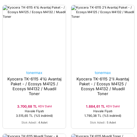
tonermax
tonermax
Kyocera TK-6115 4'lü Avantaj
Kyocera TK-6115 2'li Avantaj
Paket - / Ecosys M4125 /
Paket - / Ecosys M4125 /
Ecosys M4132 / Muadil
Ecosys M4132 / Muadil
Toner
Toner
3.700,68 TL
1.884,61 TL
KDV Dahil
KDV Dahil
Havale Fiyatı
Havale Fiyatı
3.515,65 TL
(%5 indirimli)
1.790,38 TL
(%5 indirimli)
Stok Adedi
:
4 Adet
Stok Adedi
:
5 Adet