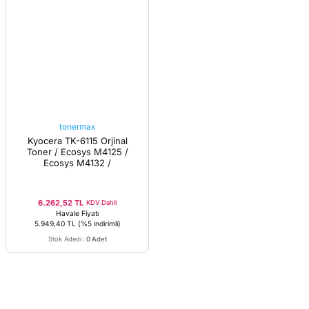
tonermax
Kyocera TK-6115 Orjinal
Toner / Ecosys M4125 /
Ecosys M4132 /
6.262,52 TL
KDV Dahil
Havale Fiyatı
5.949,40 TL
(%5 indirimli)
Stok Adedi
:
0 Adet