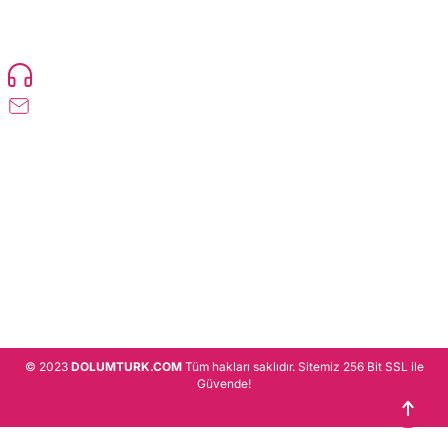
TonerMAX® 14.000 çeşit ürünle yelpazesi ve operasyonel olarak 160 ülkeye
ürün gönderimi yapan kadrosuyla hizmet vermeye devam etmektedir.
Devamı..
0216 471 73 24
info@dolumturk.com
Üyelik
Kurumsal
Alışveriş
© 2023
DOLUMTURK.COM
Tüm hakları saklıdır. Sitemiz 256 Bit SSL ile
Güvende!