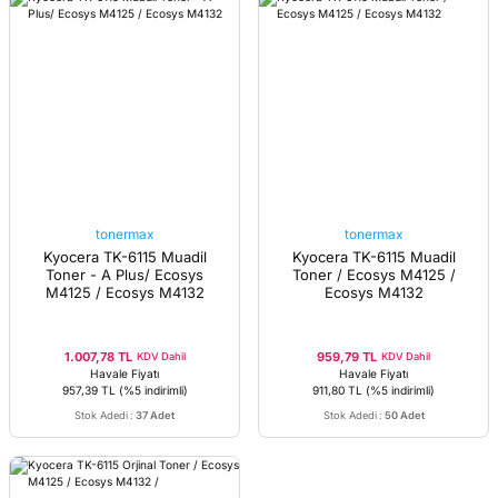
tonermax
tonermax
Kyocera TK-6115 Muadil
Kyocera TK-6115 Muadil
Toner - A Plus/ Ecosys
Toner / Ecosys M4125 /
M4125 / Ecosys M4132
Ecosys M4132
1.007,78 TL
959,79 TL
KDV Dahil
KDV Dahil
Havale Fiyatı
Havale Fiyatı
957,39 TL
(%5 indirimli)
911,80 TL
(%5 indirimli)
Stok Adedi
:
37 Adet
Stok Adedi
:
50 Adet