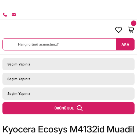
8000 TL ÜZERİ SİPARİŞLERİNİZDE KARGO BEDAVA!
ARA
ÜRÜNÜ BUL
Kyocera Ecosys M4132id Muadil