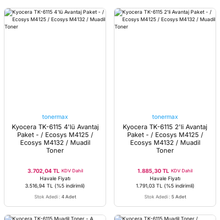
tonermax
tonermax
Kyocera TK-6115 4'lü Avantaj
Kyocera TK-6115 2'li Avantaj
Paket - / Ecosys M4125 /
Paket - / Ecosys M4125 /
Ecosys M4132 / Muadil
Ecosys M4132 / Muadil
Toner
Toner
3.702,04 TL
1.885,30 TL
KDV Dahil
KDV Dahil
Havale Fiyatı
Havale Fiyatı
3.516,94 TL
(%5 indirimli)
1.791,03 TL
(%5 indirimli)
Stok Adedi
:
4 Adet
Stok Adedi
:
5 Adet