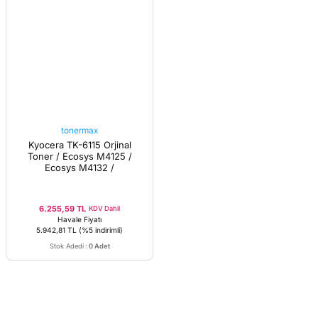
tonermax
Kyocera TK-6115 Orjinal
Toner / Ecosys M4125 /
Ecosys M4132 /
6.255,59 TL
KDV Dahil
Havale Fiyatı
5.942,81 TL
(%5 indirimli)
Stok Adedi
:
0 Adet