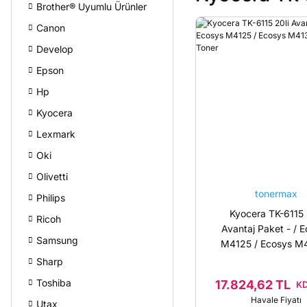
Brother® Uyumlu Ürünler
Canon
Develop
Epson
Hp
Kyocera
Lexmark
Oki
Olivetti
tonermax
Philips
Kyocera TK-6115 
Ricoh
Avantaj Paket - / 
Samsung
M4125 / Ecosys M4
Muadil Toner
Sharp
Toshiba
17.824,62 TL
KD
Havale Fiyatı
Utax