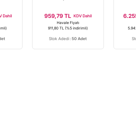
959,79 TL
6.25
 Dahil
KDV Dahil
Havale Fiyatı
imli)
911,80 TL
(%5 indirimli)
5.94
det
Stok Adedi
:
50 Adet
St