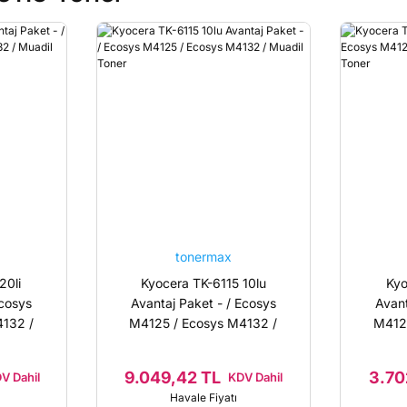
tonermax
20li
Kyocera TK-6115 10lu
Kyo
Ecosys
Avantaj Paket - / Ecosys
Avant
132 /
M4125 / Ecosys M4132 /
M412
Muadil Toner
9.049,42 TL
3.70
V Dahil
KDV Dahil
Havale Fiyatı