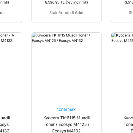
rimli)
8.596,95 TL
(%5 indirimli)
3.51
et
Stok Adedi
:
5 Adet
St
tonermax
uadil
Kyocera TK-6115 Muadil
Kyoc
cosys
Toner / Ecosys M4125 /
Tone
M4132
Ecosys M4132
E