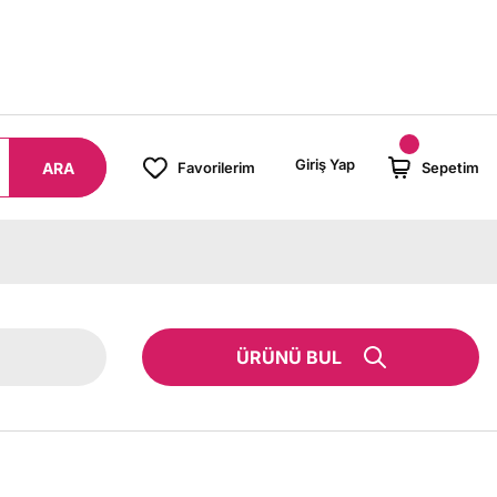
8000 TL ÜZERİ SİPARİŞLERİNİZDE KARGO BEDAVA!
Giriş Yap
ARA
Favorilerim
Sepetim
ÜRÜNÜ BUL