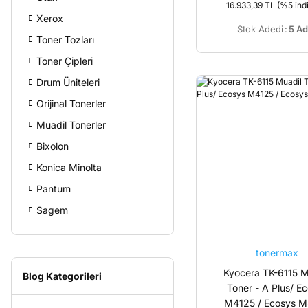
16.933,39 TL
(%5 indi
Xerox
Stok Adedi
:
5 Ad
Toner Tozları
Toner Çipleri
Drum Üniteleri
Orijinal Tonerler
Muadil Tonerler
Bixolon
Konica Minolta
Pantum
Sagem
tonermax
Kyocera TK-6115 M
Blog Kategorileri
Toner - A Plus/ E
M4125 / Ecosys 