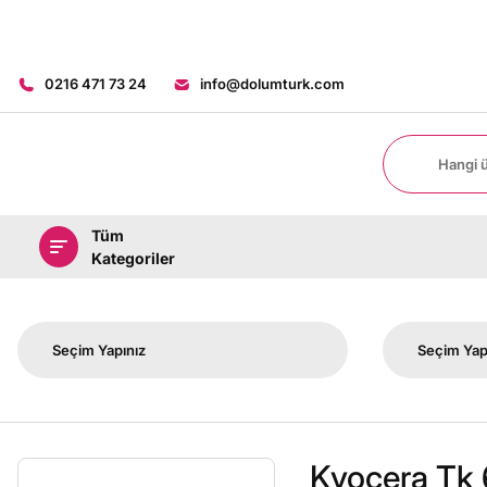
0216 471 73 24
info@dolumturk.com
Tüm
Kategoriler
Kyocera Tk 