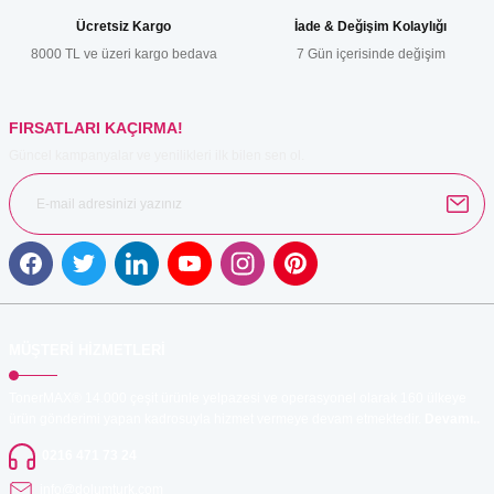
Ürün bilgilerinde hatalar bulunuyor.
Ücretsiz Kargo
İade & Değişim Kolaylığı
Ürün fiyatı diğer sitelerden daha pahalı.
8000 TL ve üzeri kargo bedava
7 Gün içerisinde değişim
Bu ürüne benzer farklı alternatifler olmalı.
FIRSATLARI KAÇIRMA!
Güncel kampanyalar ve yenilikleri ilk bilen sen ol.
Gönder
MÜŞTERİ HİZMETLERİ
TonerMAX® 14.000 çeşit ürünle yelpazesi ve operasyonel olarak 160 ülkeye
ürün gönderimi yapan kadrosuyla hizmet vermeye devam etmektedir.
Devamı..
0216 471 73 24
info@dolumturk.com