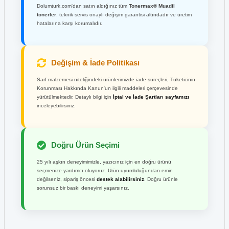
Dolumturk.com'dan satın aldığınız tüm
Tonermax® Muadil
tonerler
, teknik servis onaylı değişim garantisi altındadır ve üretim
hatalarına karşı korumalıdır.
Değişim & İade Politikası
Sarf malzemesi niteliğindeki ürünlerimizde iade süreçleri, Tüketicinin
Korunması Hakkında Kanun'un ilgili maddeleri çerçevesinde
yürütülmektedir. Detaylı bilgi için
İptal ve İade Şartları sayfamızı
inceleyebilirsiniz.
Doğru Ürün Seçimi
25 yılı aşkın deneyimimizle, yazıcınız için en doğru ürünü
seçmenize yardımcı oluyoruz. Ürün uyumluluğundan emin
değilseniz, sipariş öncesi
destek alabilirsiniz
. Doğru ürünle
sorunsuz bir baskı deneyimi yaşarsınız.