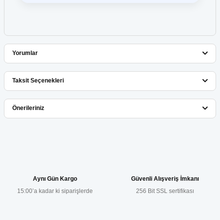
Yorumlar
Taksit Seçenekleri
Bu ürüne ilk yorumu siz yapın!
Önerileriniz
Yorum Yaz
Bu ürünün fiyat bilgisi, resim, ürün açıklamalarında ve diğer
konularda yetersiz gördüğünüz noktaları öneri formunu kullanarak
tarafımıza iletebilirsiniz.
Görüş ve önerileriniz için teşekkür ederiz.
Aynı Gün Kargo
Güvenli Alışveriş İmkanı
15:00’a kadar ki siparişlerde
256 Bit SSL sertifikası
Ürün resmi kalitesiz, bozuk veya görüntülenemiyor.
Ürün açıklamasında eksik bilgiler bulunuyor.