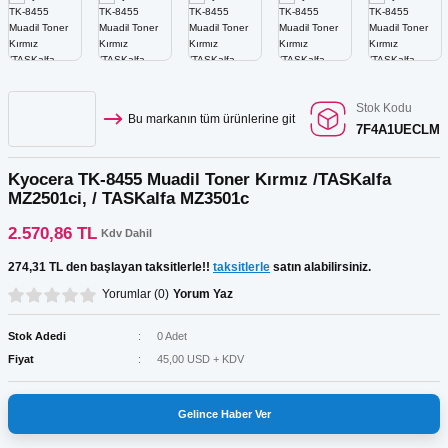
Kartuş Listesi
r
ar
GRAF Kartuş Listesi
ar
Stok Kodu
Bu markanın tüm ürünlerine git
7F4A1UECLM
Kartuş Listesi
ar
Kyocera TK-8455 Muadil Toner Kırmız /TASKalfa
 Tonerler
MZ2501ci, / TASKalfa MZ3501c
2.570,86 TL
Kdv Dahil
274,31 TL den başlayan taksitlerle!!
taksitlerle
satın alabilirsiniz.
ar
Yorumlar (0)
Yorum Yaz
Stok Adedi
0 Adet
Fiyat
45,00 USD + KDV
Gelince Haber Ver