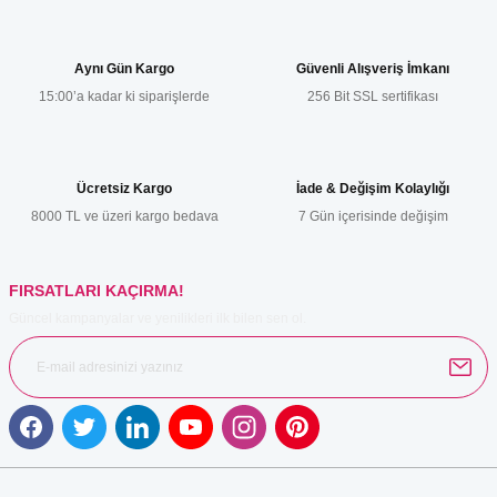
konularda yetersiz gördüğünüz noktaları öneri formunu kullanarak
tarafımıza iletebilirsiniz.
Görüş ve önerileriniz için teşekkür ederiz.
Aynı Gün Kargo
Güvenli Alışveriş İmkanı
15:00’a kadar ki siparişlerde
256 Bit SSL sertifikası
Ürün resmi kalitesiz, bozuk veya görüntülenemiyor.
Ürün açıklamasında eksik bilgiler bulunuyor.
Ürün bilgilerinde hatalar bulunuyor.
Ücretsiz Kargo
İade & Değişim Kolaylığı
Ürün fiyatı diğer sitelerden daha pahalı.
8000 TL ve üzeri kargo bedava
7 Gün içerisinde değişim
Bu ürüne benzer farklı alternatifler olmalı.
FIRSATLARI KAÇIRMA!
Güncel kampanyalar ve yenilikleri ilk bilen sen ol.
Gönder