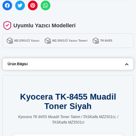
Uyumlu Yazıcı Modelleri
MZ-2501Cİ Yazıcı
MZ-3501Cİ Yazıcı Toneri
TK-8455
Ürün Bilgisi
Kyocera TK-8455 Muadil
Toner Siyah
Kyocera TK-8455 Muadil Toner Takım / TASKalfa MZ2501ci, /
TASKalfa MZ3501ci