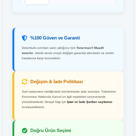
%100 Güven ve Garanti
Dolumturk.com'dan satın aldığınız tüm
Tonermax® Muadil
tonerler
, teknik servis onaylı değişim garantisi altındadır ve üretim
hatalarına karşı korumalıdır.
Değişim & İade Politikası
Sarf malzemesi niteliğindeki ürünlerimizde iade süreçleri, Tüketicinin
Korunması Hakkında Kanun'un ilgili maddeleri çerçevesinde
yürütülmektedir. Detaylı bilgi için
İptal ve İade Şartları sayfamızı
inceleyebilirsiniz.
Doğru Ürün Seçimi