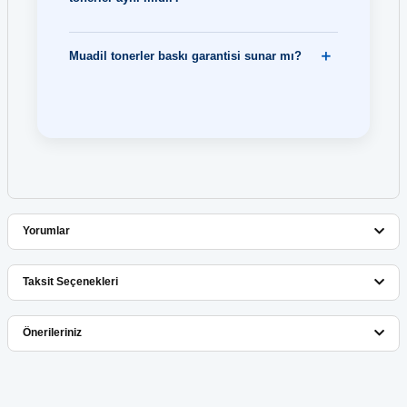
Muadil tonerler baskı garantisi sunar mı?
Yorumlar
Taksit Seçenekleri
Bu ürüne ilk yorumu siz yapın!
Önerileriniz
Yorum Yaz
Bu ürünün fiyat bilgisi, resim, ürün açıklamalarında ve diğer