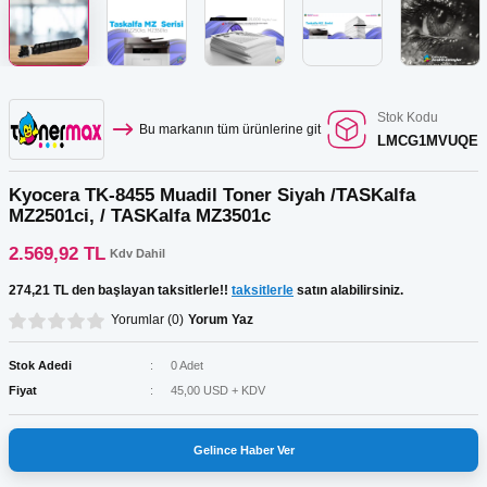
Kartuş Listesi
r
ar
GRAF Kartuş Listesi
ar
Stok Kodu
Bu markanın tüm ürünlerine git
LMCG1MVUQE
Kartuş Listesi
ar
Kyocera TK-8455 Muadil Toner Siyah /TASKalfa
 Tonerler
MZ2501ci, / TASKalfa MZ3501c
2.569,92 TL
Kdv Dahil
274,21 TL den başlayan taksitlerle!!
taksitlerle
satın alabilirsiniz.
ar
Yorumlar (0)
Yorum Yaz
Stok Adedi
0 Adet
Fiyat
45,00 USD + KDV
Gelince Haber Ver