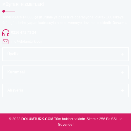
MÜŞTERİ HİZMETLERİ
TonerMAX® 14.000 çeşit ürünle yelpazesi ve operasyonel olarak 160 ülkeye
ürün gönderimi yapan kadrosuyla hizmet vermeye devam etmektedir.
Devamı..
0216 471 73 24
info@dolumturk.com
Üyelik
Kurumsal
Alışveriş
© 2023
DOLUMTURK.COM
Tüm hakları saklıdır. Sitemiz 256 Bit SSL ile
Güvende!