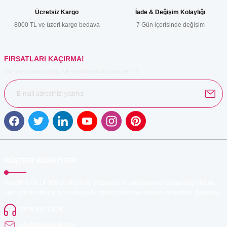
Ürün bilgilerinde hatalar bulunuyor.
Ücretsiz Kargo
İade & Değişim Kolaylığı
Ürün fiyatı diğer sitelerden daha pahalı.
8000 TL ve üzeri kargo bedava
7 Gün içerisinde değişim
Bu ürüne benzer farklı alternatifler olmalı.
FIRSATLARI KAÇIRMA!
Güncel kampanyalar ve yenilikleri ilk bilen sen ol.
Gönder
MÜŞTERİ HİZMETLERİ
TonerMAX® 14.000 çeşit ürünle yelpazesi ve operasyonel olarak 160 ülkeye
ürün gönderimi yapan kadrosuyla hizmet vermeye devam etmektedir.
Devamı..
0216 471 73 24
info@dolumturk.com