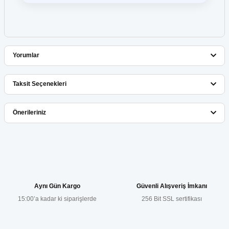
Yorumlar
Taksit Seçenekleri
Bu ürüne ilk yorumu siz yapın!
Önerileriniz
Yorum Yaz
Bu ürünün fiyat bilgisi, resim, ürün açıklamalarında ve diğer
konularda yetersiz gördüğünüz noktaları öneri formunu kullanarak
tarafımıza iletebilirsiniz.
Görüş ve önerileriniz için teşekkür ederiz.
Aynı Gün Kargo
Güvenli Alışveriş İmkanı
15:00’a kadar ki siparişlerde
256 Bit SSL sertifikası
Ürün resmi kalitesiz, bozuk veya görüntülenemiyor.
Ürün açıklamasında eksik bilgiler bulunuyor.