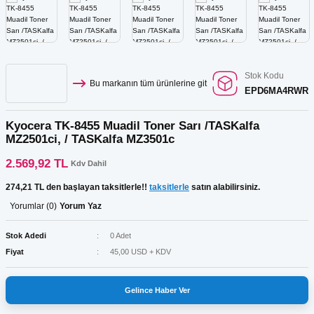
Kartuş Listesi
r
ar
GRAF Kartuş Listesi
ar
Stok Kodu
Bu markanın tüm ürünlerine git
EPD6MA4RWR
Kartuş Listesi
ar
Kyocera TK-8455 Muadil Toner Sarı /TASKalfa
 Tonerler
MZ2501ci, / TASKalfa MZ3501c
2.569,92 TL
Kdv Dahil
274,21 TL den başlayan taksitlerle!!
taksitlerle
satın alabilirsiniz.
ar
Yorumlar (0)
Yorum Yaz
Stok Adedi
0 Adet
Fiyat
45,00 USD + KDV
Gelince Haber Ver