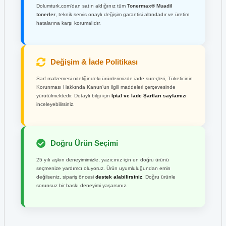
Dolumturk.com'dan satın aldığınız tüm
Tonermax® Muadil
tonerler
, teknik servis onaylı değişim garantisi altındadır ve üretim
hatalarına karşı korumalıdır.
Değişim & İade Politikası
Sarf malzemesi niteliğindeki ürünlerimizde iade süreçleri, Tüketicinin
Korunması Hakkında Kanun'un ilgili maddeleri çerçevesinde
yürütülmektedir. Detaylı bilgi için
İptal ve İade Şartları sayfamızı
inceleyebilirsiniz.
Doğru Ürün Seçimi
25 yılı aşkın deneyimimizle, yazıcınız için en doğru ürünü
seçmenize yardımcı oluyoruz. Ürün uyumluluğundan emin
değilseniz, sipariş öncesi
destek alabilirsiniz
. Doğru ürünle
sorunsuz bir baskı deneyimi yaşarsınız.