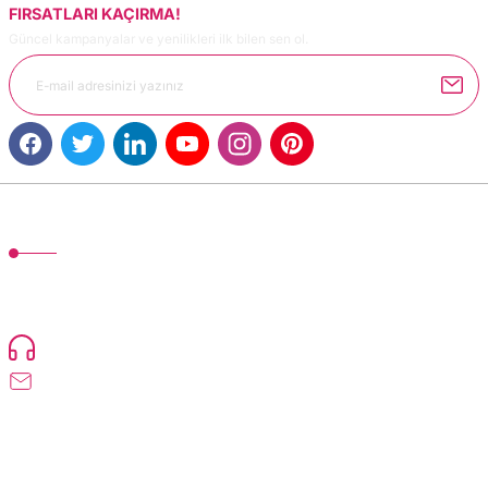
FIRSATLARI KAÇIRMA!
Güncel kampanyalar ve yenilikleri ilk bilen sen ol.
MÜŞTERİ HİZMETLERİ
TonerMAX® 14.000 çeşit ürünle yelpazesi ve operasyonel olarak 160 ülkeye
ürün gönderimi yapan kadrosuyla hizmet vermeye devam etmektedir.
Devamı..
0216 471 73 24
info@dolumturk.com
Üyelik