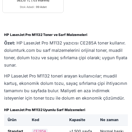
563,15 TL
(%5 indirimli)
Stok Adedi
:
99 Adet
HP LaserJet Pro M1132 Toner ve Sarf Malzemeleri
Özet:
HP LaserJet Pro M1132 yazıcısı CE285A toner kullanır.
dolumturk.com bu sarf malzemelerini orijinal toner, muadil
toner, dolum tozu ve sayaç sıfırlama çipi olarak; uygun fiyata
sunar.
HP LaserJet Pro M1132 toneri arayan kullanıcılar; muadil
kartuş, ekonomik dolum tozu, sayaç sıfırlama çipi ihtiyacının
tamamını bu sayfada bulur. Maliyeti en aza indirmek
isteyenler için toner tozu ile dolum en ekonomik çözümdür.
HP LaserJet Pro M1132 Uyumlu Sarf Malzemeleri
Ürün
Kod
Kapasite
Ne zaman
Standart
~1.500 sayfa
Normal baskı
CE285A