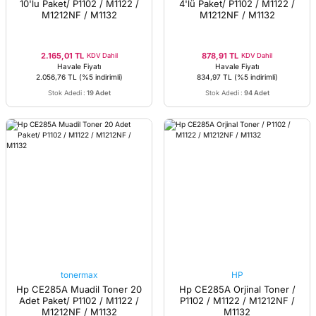
10'lu Paket/ P1102 / M1122 /
4'lü Paket/ P1102 / M1122 /
M1212NF / M1132
M1212NF / M1132
2.165,01 TL
878,91 TL
KDV Dahil
KDV Dahil
Havale Fiyatı
Havale Fiyatı
2.056,76 TL
(%5 indirimli)
834,97 TL
(%5 indirimli)
Stok Adedi
:
19 Adet
Stok Adedi
:
94 Adet
tonermax
HP
Hp CE285A Muadil Toner 20
Hp CE285A Orjinal Toner /
Adet Paket/ P1102 / M1122 /
P1102 / M1122 / M1212NF /
M1212NF / M1132
M1132