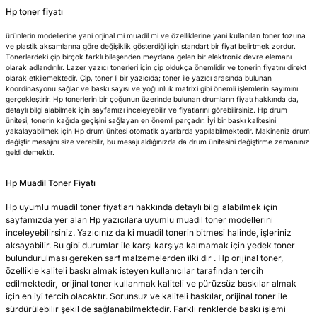
Hp toner fiyatı
ürünlerin modellerine yani orjinal mi muadil mi ve özelliklerine yani kullanılan toner tozuna
ve plastik aksamlarına göre değişiklik gösterdiği için standart bir fiyat belirtmek zordur.
Tonerlerdeki çip birçok farklı bileşenden meydana gelen bir elektronik devre elemanı
olarak adlandırılır. Lazer yazıcı tonerleri için çip oldukça önemlidir ve tonerin fiyatını direkt
olarak etkilemektedir. Çip, toner li bir yazıcıda; toner ile yazıcı arasında bulunan
koordinasyonu sağlar ve baskı sayısı ve yoğunluk matrixi gibi önemli işlemlerin sayımını
gerçekleştirir. Hp tonerlerin bir çoğunun üzerinde bulunan drumların fiyatı hakkında da,
detaylı bilgi alabilmek için sayfamızı inceleyebilir ve fiyatlarını görebilirsiniz. Hp drum
ünitesi, tonerin kağıda geçişini sağlayan en önemli parçadır. İyi bir baskı kalitesini
yakalayabilmek için Hp drum ünitesi otomatik ayarlarda yapılabilmektedir. Makineniz drum
değiştir mesajını size verebilir, bu mesajı aldığınızda da drum ünitesini değiştirme zamanınız
geldi demektir.
Hp Muadil Toner Fiyatı
Hp uyumlu muadil toner fiyatları hakkında detaylı bilgi alabilmek için
sayfamızda yer alan Hp yazıcılara uyumlu muadil toner modellerini
inceleyebilirsiniz. Yazıcınız da ki muadil tonerin bitmesi halinde, işleriniz
aksayabilir. Bu gibi durumlar ile karşı karşıya kalmamak için yedek toner
bulundurulması gereken sarf malzemelerden ilki dir . Hp orijinal toner,
özellikle kaliteli baskı almak isteyen kullanıcılar tarafından tercih
edilmektedir, orijinal toner kullanmak kaliteli ve pürüzsüz baskılar almak
için en iyi tercih olacaktır. Sorunsuz ve kaliteli baskılar, orijinal toner ile
sürdürülebilir şekil de sağlanabilmektedir. Farklı renklerde baskı işlemi