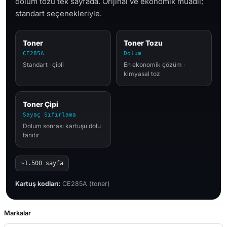
dolum tozu tek sayfada. Orijinal ve ekonomik muadil;
standart seçenekleriyle.
Toner
Toner Tozu
CE285A
Dolum
Standart · çipli
En ekonomik çözüm ·
kimyasal toz
Toner Çipi
Sayaç Sıfırlama
Dolum sonrası kartuşu dolu
tanıtır
~1.500 sayfa
Kartuş kodları:
CE285A (toner)
Markalar