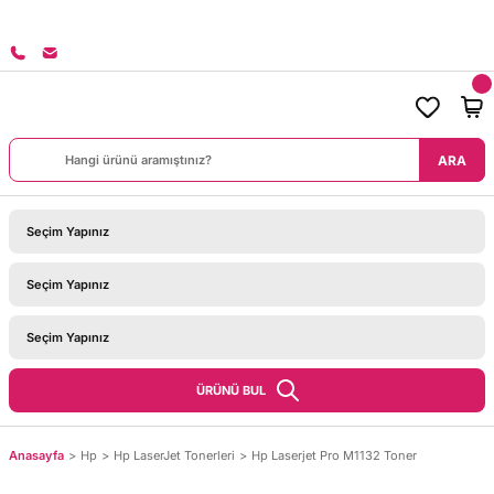
0 TL ÜZERİ SİPARİŞLERİNİZDE KARGO BEDAVA!
ARA
ÜRÜNÜ BUL
Anasayfa
Hp
Hp LaserJet Tonerleri
Hp Laserjet Pro M1132 Toner