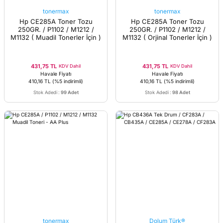
tonermax
tonermax
Hp CE285A Toner Tozu
Hp CE285A Toner Tozu
250GR. / P1102 / M1212 /
250GR. / P1102 / M1212 /
M1132 ( Muadil Tonerler İçin )
M1132 ( Orjinal Tonerler İçin )
431,75 TL
431,75 TL
KDV Dahil
KDV Dahil
Havale Fiyatı
Havale Fiyatı
410,16 TL
(%5 indirimli)
410,16 TL
(%5 indirimli)
Stok Adedi
:
99 Adet
Stok Adedi
:
98 Adet
tonermax
Dolum Türk®