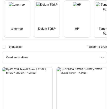
tonermax
Dolum Türk®
HP
Tonerm
PLU
Stoktakiler
Toplam 15 ürün