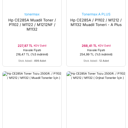
tonermax
Tonermax A PLUS
Hp CE285A Muadil Toner /
Hp CE285A / P1102 / M1212 /
P1102 / M1122 / M1212NF /
M1132 Muadil Toneri - A Plus
M1132
227,87 TL
268,41 TL
KDV Dahil
KDV Dahil
Havale Fiyatı
Havale Fiyatı
216,47 TL
(%5 indirimli)
254,99 TL
(%5 indirimli)
Stok Adedi
:
499 Adet
Stok Adedi
:
12 Adet