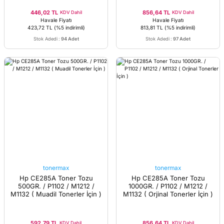
446,02 TL
856,64 TL
KDV Dahil
KDV Dahil
Havale Fiyatı
Havale Fiyatı
423,72 TL
(%5 indirimli)
813,81 TL
(%5 indirimli)
Stok Adedi
:
94 Adet
Stok Adedi
:
97 Adet
tonermax
tonermax
Hp CE285A Toner Tozu
Hp CE285A Toner Tozu
500GR. / P1102 / M1212 /
1000GR. / P1102 / M1212 /
M1132 ( Muadil Tonerler İçin )
M1132 ( Orjinal Tonerler İçin )
592,79 TL
856,64 TL
KDV Dahil
KDV Dahil