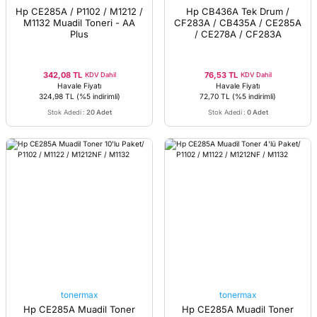
Hp CE285A / P1102 / M1212 /
Hp CB436A Tek Drum /
M1132 Muadil Toneri - AA
CF283A / CB435A / CE285A
Plus
/ CE278A / CF283A
342,08 TL
76,53 TL
KDV Dahil
KDV Dahil
Havale Fiyatı
Havale Fiyatı
324,98 TL
(%5 indirimli)
72,70 TL
(%5 indirimli)
Stok Adedi
:
20 Adet
Stok Adedi
:
0 Adet
tonermax
tonermax
Hp CE285A Muadil Toner
Hp CE285A Muadil Toner