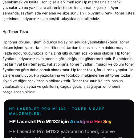
yapabilmek ve kaliteli sonuçlar alabilmek için Hp markasına ait renkli
yazıcılar ve bu yazıcılara ait renkli toneri kullanmanız gerekir. Aynı
zamanda, sayfamızda yer alan ve size sunulan Hp uyumlu renkli toner listesi
içerisinde; ihtiyacınız olan çeşidi kolaylıkla bulabilirsiniz.
Hp Toner Tozu
Hp toner dolumu işlemi oldukça kolay bir şekilde yapılabilmektedir. Toner
dolum işlemi yapılırken, belirtilen miktardan fazlasını sakın doldurmayın.
Fazla doldurduğunuzda, bir sızıntı gibi durum söz konusu olabilir. Hp toner
fiyatları, ihtiyacınız olan modele göre değişiklik göstermektedir. Bu nedenle,
net bir fiyat belirtemeyiz. Fakat orijinal toner fiyatları, muadil ve dolum toner
fiyatlarına göre daha pahalı olmaktadır. Hp toner tozu, farklı renk yapıları ile
sizlere sunuluyor. Hp yazıcılarına ve fotokopi makinelerine ait toner tozları,
siyah ve diğer renklerde olabilmektedir. Toner tozunun kalitesi baskısı
yapılacak olan yazı ve şekillerin, kağıda geçişini sağlayan en önemli
parçalardan biridir.
HP LASERJET PRO M1132 · TONER & SARF
MALZEMELERI
HP LaserJet Pro M1132 için
Aradığınız Her Şey
HP LaserJet Pro M1132 yazıcınızın toneri, çipi ve