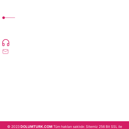
MÜŞTERİ HİZMETLERİ
TonerMAX® 14.000 çeşit ürünle yelpazesi ve operasyonel olarak 160 ülkeye
ürün gönderimi yapan kadrosuyla hizmet vermeye devam etmektedir.
Devamı..
0216 471 73 24
info@dolumturk.com
Üyelik
Kurumsal
Alışveriş
© 2023
DOLUMTURK.COM
Tüm hakları saklıdır. Sitemiz 256 Bit SSL ile