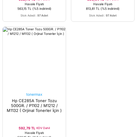
Havale Fiyatı
Havale Fiyatı
563,15 TL
(%5 indirimli)
813,81 TL
(%5 indirimli)
Stok Adedi
:
97 Adet
Stok Adedi
:
97 Adet
tonermax
Hp CE285A Toner Tozu
500GR. / P1102 / M1212 /
M1132 ( Orjinal Tonerler İçin )
592,79 TL
KDV Dahil
Havale Fiyatı