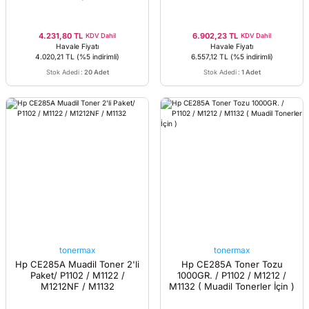
4.231,80 TL
6.902,23 TL
KDV Dahil
KDV Dahil
Havale Fiyatı
Havale Fiyatı
4.020,21 TL
(%5 indirimli)
6.557,12 TL
(%5 indirimli)
Stok Adedi
:
20 Adet
Stok Adedi
:
1 Adet
tonermax
tonermax
Hp CE285A Muadil Toner 2'li
Hp CE285A Toner Tozu
Paket/ P1102 / M1122 /
1000GR. / P1102 / M1212 /
M1212NF / M1132
M1132 ( Muadil Tonerler İçin )