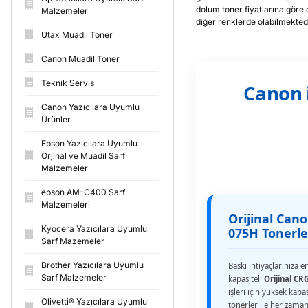
dolum toner fiyatlarına göre 
Malzemeler
diğer renklerde olabilmektedi
Utax Muadil Toner
Canon Muadil Toner
Teknik Servis
Canon 
Canon Yazıcılara Uyumlu
Ürünler
Epson Yazıcılara Uyumlu
Orjinal ve Muadil Sarf
Malzemeler
epson AM-C400 Sarf
Malzemeleri
Orijinal Can
Kyocera Yazıcılara Uyumlu
075H Tonerle
Sarf Mazemeler
Brother Yazıcılara Uyumlu
Baskı ihtiyaçlarınıza
Sarf Malzemeler
kapasiteli
Orijinal CR
işleri için yüksek kapas
Olivetti® Yazıcılara Uyumlu
tonerler ile her zaman