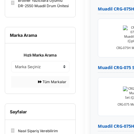
Brother Yazıcılara Uyumlu
DR-2550 Muadil Drum Ünitesi
Muadil CRG-075H S
Marka Arama
CRG-075H M
Hızlı Marka Arama
Muadil CRG-075 Se
Tüm Markalar
CRG-075 Mu
Sayfalar
Muadil CRG-075H 
Nasıl Sipariş Verebilirim