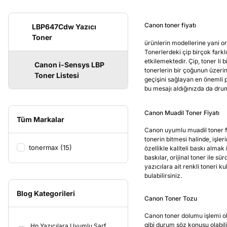
Canon toner fiyatı
LBP647Cdw Yazıcı
Toner
ürünlerin modellerine yani orj
Tonerlerdeki çip birçok farkl
etkilemektedir. Çip, toner li
Canon i-Sensys LBP
tonerlerin bir çoğunun üzerind
Toner Listesi
geçişini sağlayan en önemli p
bu mesajı aldığınızda da dru
Canon Muadil Toner Fiyatı
Tüm Markalar
Canon uyumlu muadil toner fiy
tonerin bitmesi halinde, işle
tonermax (15)
özellikle kaliteli baskı almak
baskılar, orijinal toner ile s
yazıcılara ait renkli toneri 
bulabilirsiniz.
Blog Kategorileri
Canon Toner Tozu
Canon toner dolumu işlemi old
gibi durum söz konusu olabilir
Hp Yazıcılara Uyumlu Sarf