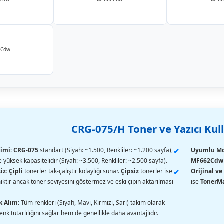
6Cdw
CRG-075/H Toner ve Yazıcı Kul
imi:
CRG-075
standart (Siyah: ~1.500, Renkliler: ~1.200 sayfa),
Uyumlu Mo
e yüksek kapasitelidir (Siyah: ~3.500, Renkliler: ~2.500 sayfa).
MF662Cdw
iz:
Çipli
tonerler tak-çalıştır kolaylığı sunar.
Çipsiz
tonerler ise
Orijinal ve
tir ancak toner seviyesini göstermez ve eski çipin aktarılması
ise
TonerM
k Alım:
Tüm renkleri (Siyah, Mavi, Kırmızı, Sarı) takım olarak
nk tutarlılığını sağlar hem de genellikle daha avantajlıdır.