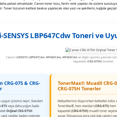
daha pahalı olmaktadır. Canon toner tozu, farklı renk yapıları ile sizlere sunuluyo
r. Toner tozunun kalitesi baskısı yapılacak olan yazı ve şekillerin, kağıda geçişi
i-SENSYS LBP647Cdw Toneri ve Uy
Canon
i-SENSYS LBP647Cdw, MF665Cdw, MF662Cdw
ve diğer uyumlu yazıcılar için 
kapasiteli (
CRG-075H
) tonerler.
on CRG-075 & CRG-
TonerMax® Muadil CRG-0
r
CRG-075H Tonerler
 en uygun çözümü seçin. Standart
Maliyetlerinizi düşürürken kaliteden ödün
G-075
veya daha yoğun baskı
TonerMax®, hem standart
(CRG-075)
hem 
iteli
Orijinal CRG-075H
kapasiteli
(CRG-075H)
muadil toner seçene
 canlı renkler, keskin metinler
sunar. İhtiyacınıza göre çipli (tak-çalıştır) v