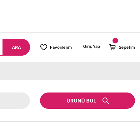
8000 TL ÜZERİ SİPARİŞLERİNİZDE KARGO BEDAVA!
Giriş Yap
ARA
Favorilerim
Sepetim
ÜRÜNÜ BUL