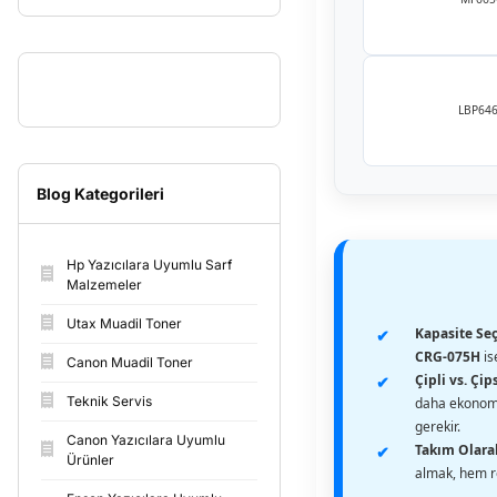
LBP64
Blog Kategorileri
Hp Yazıcılara Uyumlu Sarf
Malzemeler
Utax Muadil Toner
Kapasite Seç
CRG-075H
is
Canon Muadil Toner
Çipli vs. Çips
Teknik Servis
daha ekonomik
gerekir.
Canon Yazıcılara Uyumlu
Takım Olara
Ürünler
almak, hem re