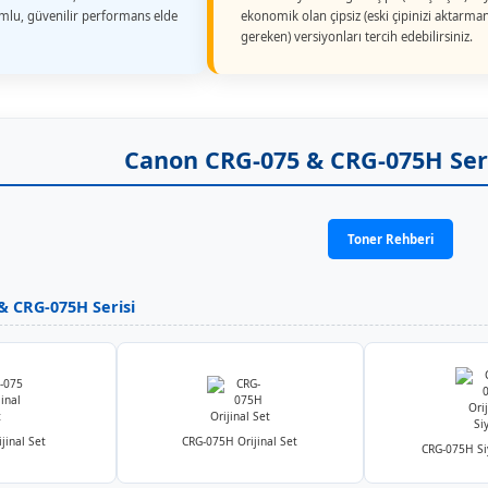
umlu, güvenilir performans elde
ekonomik olan çipsiz (eski çipinizi aktarman
gereken) versiyonları tercih edebilirsiniz.
Canon CRG-075 & CRG-075H Seris
Toner Rehberi
 & CRG-075H Serisi
jinal Set
CRG-075H Orijinal Set
CRG-075H Siy