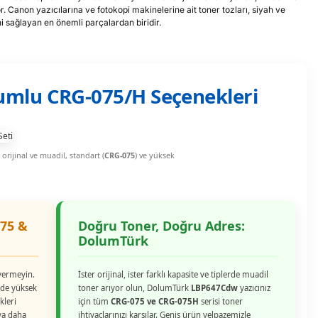
r. Canon yazıcılarına ve fotokopi makinelerine ait toner tozları, siyah ve
ni sağlayan en önemli parçalardan biridir.
umlu CRG-075/H Seçenekleri
orijinal ve muadil, standart (
CRG-075
) ve yüksek
75 &
Doğru Toner, Doğru Adres:
DolumTürk
 vermeyin.
İster orijinal, ister farklı kapasite ve tiplerde muadil
de yüksek
toner arıyor olun, DolumTürk
LBP647Cdw
yazıcınız
kleri
için tüm
CRG-075 ve CRG-075H
serisi toner
eya daha
ihtiyaçlarınızı karşılar. Geniş ürün yelpazemizle