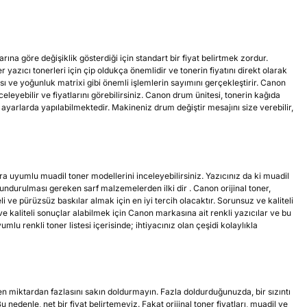
rına göre değişiklik gösterdiği için standart bir fiyat belirtmek zordur.
yazıcı tonerleri için çip oldukça önemlidir ve tonerin fiyatını direkt olarak
ısı ve yoğunluk matrixi gibi önemli işlemlerin sayımını gerçekleştirir. Canon
eleyebilir ve fiyatlarını görebilirsiniz. Canon drum ünitesi, tonerin kağıda
 ayarlarda yapılabilmektedir. Makineniz drum değiştir mesajını size verebilir,
a uyumlu muadil toner modellerini inceleyebilirsiniz. Yazıcınız da ki muadil
lundurulması gereken sarf malzemelerden ilki dir . Canon orijinal toner,
eli ve pürüzsüz baskılar almak için en iyi tercih olacaktır. Sorunsuz ve kaliteli
 ve kaliteli sonuçlar alabilmek için Canon markasına ait renkli yazıcılar ve bu
u renkli toner listesi içerisinde; ihtiyacınız olan çeşidi kolaylıkla
len miktardan fazlasını sakın doldurmayın. Fazla doldurduğunuzda, bir sızıntı
 nedenle, net bir fiyat belirtemeyiz. Fakat orijinal toner fiyatları, muadil ve