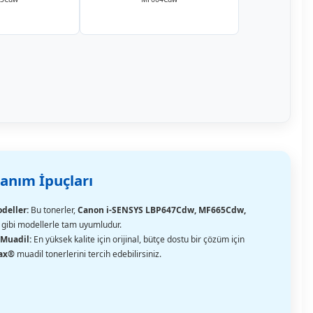
lanım İpuçları
deller:
Bu tonerler,
Canon i-SENSYS LBP647Cdw, MF665Cdw,
gibi modellerle tam uyumludur.
 Muadil:
En yüksek kalite için orijinal, bütçe dostu bir çözüm için
ax®
muadil tonerlerini tercih edebilirsiniz.