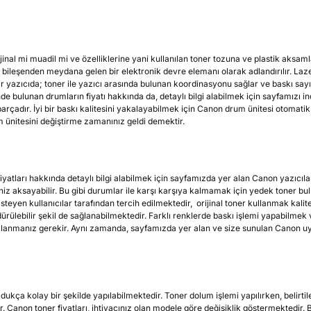
inal mi muadil mi ve özelliklerine yani kullanılan toner tozuna ve plastik aksamla
ı bileşenden meydana gelen bir elektronik devre elemanı olarak adlandırılır. Lazer 
 bir yazıcıda; toner ile yazıcı arasında bulunan koordinasyonu sağlar ve baskı say
e bulunan drumların fiyatı hakkında da, detaylı bilgi alabilmek için sayfamızı inc
arçadır. İyi bir baskı kalitesini yakalayabilmek için Canon drum ünitesi otomatik
m ünitesini değiştirme zamanınız geldi demektir.
atları hakkında detaylı bilgi alabilmek için sayfamızda yer alan Canon yazıcılar
riniz aksayabilir. Bu gibi durumlar ile karşı karşıya kalmamak için yedek toner bu
 isteyen kullanıcılar tarafından tercih edilmektedir, orijinal toner kullanmak kalit
ürdürülebilir şekil de sağlanabilmektedir. Farklı renklerde baskı işlemi yapabilmek
kullanmanız gerekir. Aynı zamanda, sayfamızda yer alan ve size sunulan Canon uyuml
ukça kolay bir şekilde yapılabilmektedir. Toner dolum işlemi yapılırken, belirti
. Canon toner fiyatları, ihtiyacınız olan modele göre değişiklik göstermektedir. Bu