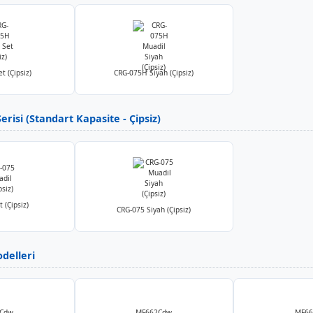
t (Çipsiz)
CRG-075H Siyah (Çipsiz)
risi (Standart Kapasite - Çipsiz)
 (Çipsiz)
CRG-075 Siyah (Çipsiz)
delleri
Cdw
MF662Cdw
MF6