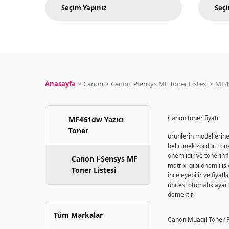
Anasayfa
Canon
Canon i-Sensys MF Toner Listesi
MF46
Canon toner fiyatı
MF461dw Yazıcı
Toner
ürünlerin modellerine 
belirtmek zordur. Tone
önemlidir ve tonerin f
Canon i-Sensys MF
matrixi gibi önemli iş
Toner Listesi
inceleyebilir ve fiyat
ünitesi otomatik ayar
demektir.
Tüm Markalar
Canon Muadil Toner F