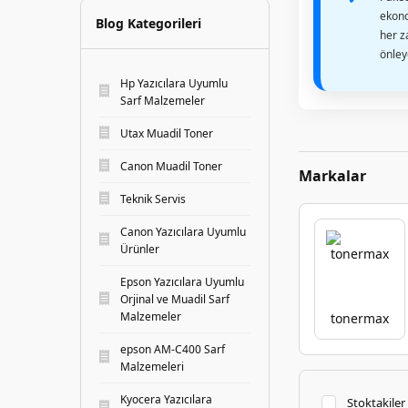
ekono
Blog Kategorileri
her z
önleye
Hp Yazıcılara Uyumlu
Sarf Malzemeler
Utax Muadil Toner
Canon Muadil Toner
Markalar
Teknik Servis
Canon Yazıcılara Uyumlu
Ürünler
Epson Yazıcılara Uyumlu
Orjinal ve Muadil Sarf
Malzemeler
tonermax
epson AM-C400 Sarf
Malzemeleri
Kyocera Yazıcılara
Stoktakiler