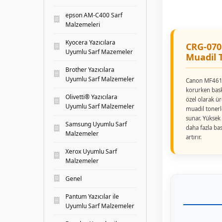
epson AM-C400 Sarf
Malzemeleri
Kyocera Yazıcılara
CRG-070
Uyumlu Sarf Mazemeler
Muadil 
Brother Yazıcılara
Uyumlu Sarf Malzemeler
Canon MF461d
korurken bask
Olivetti® Yazıcılara
özel olarak ü
Uyumlu Sarf Malzemeler
muadil tonerl
sunar. Yüksek
Samsung Uyumlu Sarf
daha fazla bas
Malzemeler
artırır.
Xerox Uyumlu Sarf
Malzemeler
Genel
Pantum Yazıcılar ile
Uyumlu Sarf Malzemeler