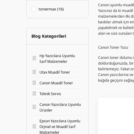
Canon uyumlu muadil t
tonermax (16)
Yazıcınız da ki muadil
malzemelerden ilki dir
baskılar almak için en 
yapabilmek ve kaliteli
alan ve size sunulan Ca
Blog Kategorileri
Canon Toner Tozu
Hp Yazıcılara Uyumlu
Canon toner dolumu iş
Sarf Malzemeler
doldurduğunuzda, bir s
belirtemeyiz. Fakat or
Utax Muadil Toner
Canon yazıcılarına ve 
kağıda geçişini sağla
Canon Muadil Toner
Teknik Servis
Canon Yazıcılara Uyumlu
Ürünler
Epson Yazıcılara Uyumlu
Orjinal ve Muadil Sarf
Malzemeler