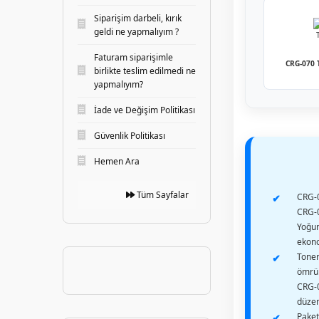
Siparişim darbeli, kırık
geldi ne yapmalıyım ?
Faturam siparişimle
CRG-070 
birlikte teslim edilmedi ne
yapmalıyım?
İade ve Değişim Politikası
Güvenlik Politikası
Hemen Ara
Tüm Sayfalar
CRG-0
CRG-0
Yoğun
ekono
Toner
ömrü 
CRG-0
düzen
Paket