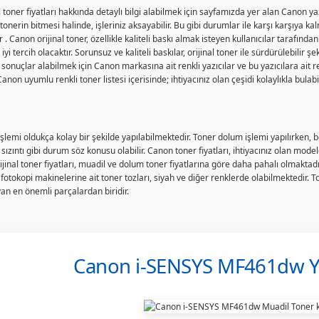
oner fiyatları hakkında detaylı bilgi alabilmek için sayfamızda yer alan Canon yaz
 tonerin bitmesi halinde, işleriniz aksayabilir. Bu gibi durumlar ile karşı karşıy
 . Canon orijinal toner, özellikle kaliteli baskı almak isteyen kullanıcılar tarafında
iyi tercih olacaktır. Sorunsuz ve kaliteli baskılar, orijinal toner ile sürdürülebilir 
 sonuçlar alabilmek için Canon markasına ait renkli yazıcılar ve bu yazıcılara ait
non uyumlu renkli toner listesi içerisinde; ihtiyacınız olan çeşidi kolaylıkla bulabil
lemi oldukça kolay bir şekilde yapılabilmektedir. Toner dolum işlemi yapılırken, b
ızıntı gibi durum söz konusu olabilir. Canon toner fiyatları, ihtiyacınız olan model
ijinal toner fiyatları, muadil ve dolum toner fiyatlarına göre daha pahalı olmaktadır
fotokopi makinelerine ait toner tozları, siyah ve diğer renklerde olabilmektedir. To
yan en önemli parçalardan biridir.
Canon i-SENSYS MF461dw Ya