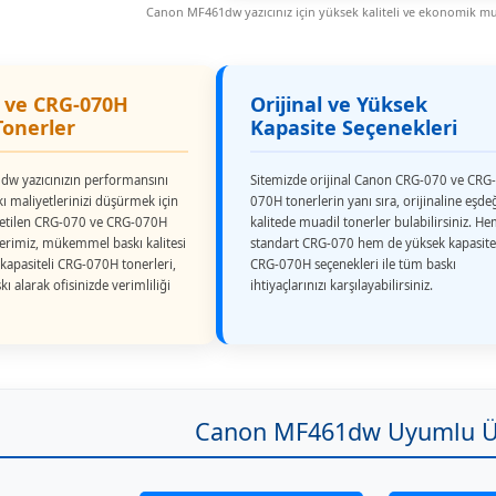
Canon MF461dw yazıcınız için yüksek kaliteli ve ekonomik mu
 ve CRG-070H
Orijinal ve Yüksek
Tonerler
Kapasite Seçenekleri
w yazıcınızın performansını
Sitemizde orijinal Canon CRG-070 ve CRG-
ı maliyetlerinizi düşürmek için
070H tonerlerin yanı sıra, orijinaline eşde
retilen CRG-070 ve CRG-070H
kalitede muadil tonerler bulabilirsiniz. H
erimiz, mükemmel baskı kalitesi
standart CRG-070 hem de yüksek kapasite
 kapasiteli CRG-070H tonerleri,
CRG-070H seçenekleri ile tüm baskı
kı alarak ofisinizde verimliliği
ihtiyaçlarınızı karşılayabilirsiniz.
Canon MF461dw Uyumlu Ü