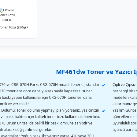
Toner Tozu (250gr)
MF461dw Toner ve Yazıcı İ
70 ve CRG-070H Farkı: CRG-070H muadil tonerler, standart
Çipli ve Çipsiz
70 tonerlere göre daha yüksek sayfa kapasitesi sunar.
herhangi bir u
 baskı yapan kullanıcılar için CRG-070H tonerleri daha
modelleri kulla
mik ve verimlidir.
aktarmanız ger
 Dolumu: Toner dolumu yapmayı planlıyorsanız, yazıcınızın
Yazılım Güncel
ve baskı kalitesi için kaliteli toner tozu kullanmak önemlidir.
güncellemeleri
70 Drum ünitesi de belirli bir baskı ömrüne sahiptir ve
uyumluluk soru
li olarak değiştirilmesi gerekir.
üçüncü parti to
 Avantajları: Yoğun baskı ihtiyacınız varsa, 4'lü veya 20'li