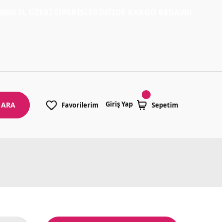
TL ÜZERİ SİPARİŞLERİNİZDE KARGO BEDAVA!
Giriş Yap
ARA
Favorilerim
Sepetim