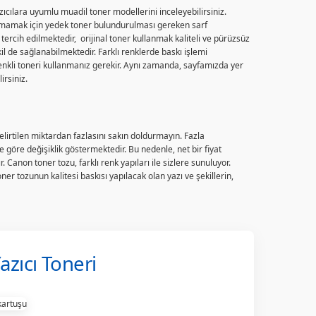
ıcılara uyumlu muadil toner modellerini inceleyebilirsiniz.
a kalmamak için yedek toner bulundurulması gereken sarf
n tercih edilmektedir, orijinal toner kullanmak kaliteli ve pürüzsüz
şekil de sağlanabilmektedir. Farklı renklerde baskı işlemi
 renkli toneri kullanmanız gerekir. Aynı zamanda, sayfamızda yer
irsiniz.
elirtilen miktardan fazlasını sakın doldurmayın. Fazla
e göre değişiklik göstermektedir. Bu nedenle, net bir fiyat
. Canon toner tozu, farklı renk yapıları ile sizlere sunuluyor.
ner tozunun kalitesi baskısı yapılacak olan yazı ve şekillerin,
zıcı Toneri