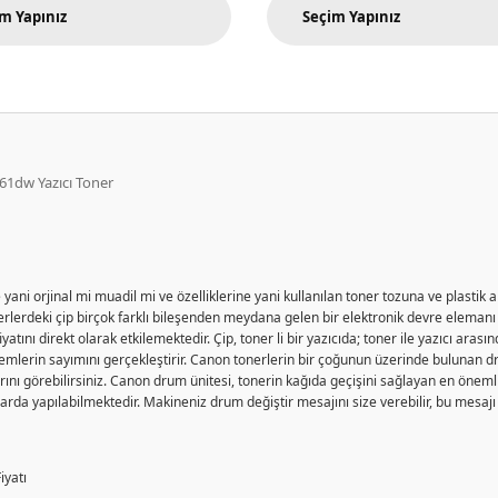
1dw Yazıcı Toner
yani orjinal mi muadil mi ve özelliklerine yani kullanılan toner tozuna ve plastik a
rlerdeki çip birçok farklı bileşenden meydana gelen bir elektronik devre elemanı ol
iyatını direkt olarak etkilemektedir. Çip, toner li bir yazıcıda; toner ile yazıcı ar
lemlerin sayımını gerçekleştirir. Canon tonerlerin bir çoğunun üzerinde bulunan dru
larını görebilirsiniz. Canon drum ünitesi, tonerin kağıda geçişini sağlayan en öneml
larda yapılabilmektedir. Makineniz drum değiştir mesajını size verebilir, bu mesaj
iyatı