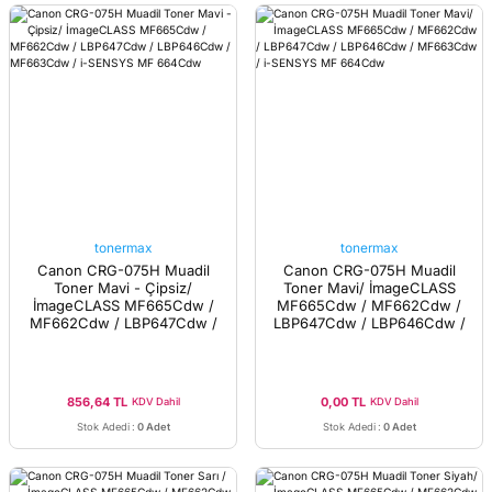
tonermax
tonermax
Canon CRG-075H Muadil
Canon CRG-075H Muadil
Toner Mavi - Çipsiz/
Toner Mavi/ İmageCLASS
İmageCLASS MF665Cdw /
MF665Cdw / MF662Cdw /
MF662Cdw / LBP647Cdw /
LBP647Cdw / LBP646Cdw /
LBP646Cdw / MF663Cdw /
MF663Cdw / i-SENSYS MF
i-SENSYS MF 664Cdw
664Cdw
856,64 TL
0,00 TL
KDV Dahil
KDV Dahil
Stok Adedi
:
0 Adet
Stok Adedi
:
0 Adet