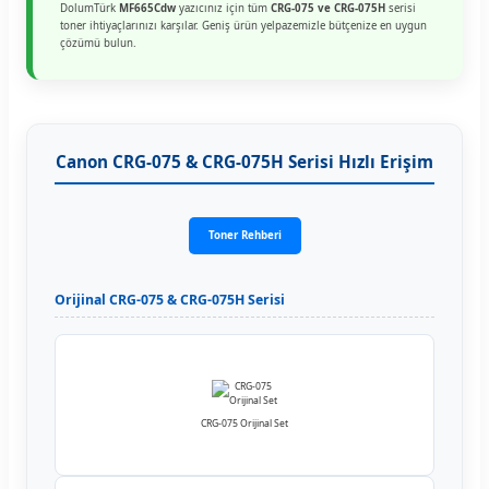
DolumTürk
MF665Cdw
yazıcınız için tüm
CRG-075 ve CRG-075H
serisi
toner ihtiyaçlarınızı karşılar. Geniş ürün yelpazemizle bütçenize en uygun
çözümü bulun.
Canon CRG-075 & CRG-075H Serisi Hızlı Erişim
Toner Rehberi
Orijinal CRG-075 & CRG-075H Serisi
CRG-075 Orijinal Set