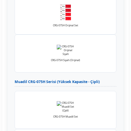
CRG-075H Orijinal Set
CRG-075H Siyah (Orijinal)
Muadil CRG-075H Serisi (Yüksek Kapasite - Çipli)
CRG-075H Muadil Set