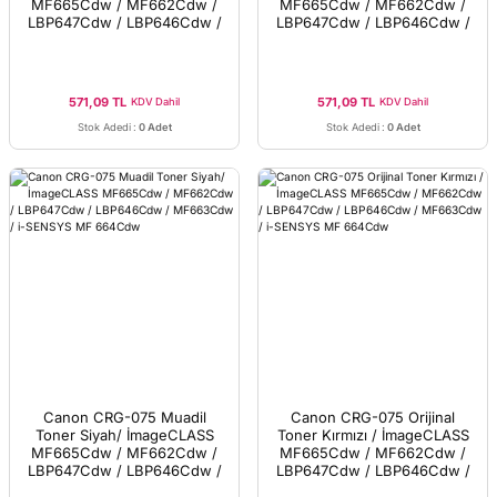
MF665Cdw / MF662Cdw /
MF665Cdw / MF662Cdw /
LBP647Cdw / LBP646Cdw /
LBP647Cdw / LBP646Cdw /
MF663Cdw / i-SENSYS MF
MF663Cdw / i-SENSYS MF
664Cdw - Çipsiz
664Cdw - Çipsiz
571,09 TL
571,09 TL
KDV Dahil
KDV Dahil
Stok Adedi
:
0 Adet
Stok Adedi
:
0 Adet
Canon CRG-075 Muadil
Canon CRG-075 Orijinal
Toner Siyah/ İmageCLASS
Toner Kırmızı / İmageCLASS
MF665Cdw / MF662Cdw /
MF665Cdw / MF662Cdw /
LBP647Cdw / LBP646Cdw /
LBP647Cdw / LBP646Cdw /
MF663Cdw / i-SENSYS MF
MF663Cdw / i-SENSYS MF