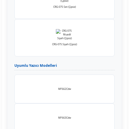
CRG-075 Set (Çipsiz)
CRG-075 Siyah (Çipsiz)
Uyumlu Yazıcı Modelleri
MF662Cdw
MF663Cdw