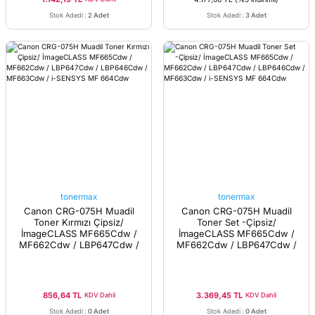
Stok Adedi
:
2 Adet
Stok Adedi
:
3 Adet
tonermax
tonermax
Canon CRG-075H Muadil
Canon CRG-075H Muadil
Toner Kırmızı Çipsiz/
Toner Set -Çipsiz/
İmageCLASS MF665Cdw /
İmageCLASS MF665Cdw /
MF662Cdw / LBP647Cdw /
MF662Cdw / LBP647Cdw /
LBP646Cdw / MF663Cdw /
LBP646Cdw / MF663Cdw /
i-SENSYS MF 664Cdw
i-SENSYS MF 664Cdw
856,64 TL
3.369,45 TL
KDV Dahil
KDV Dahil
Stok Adedi
:
0 Adet
Stok Adedi
:
0 Adet