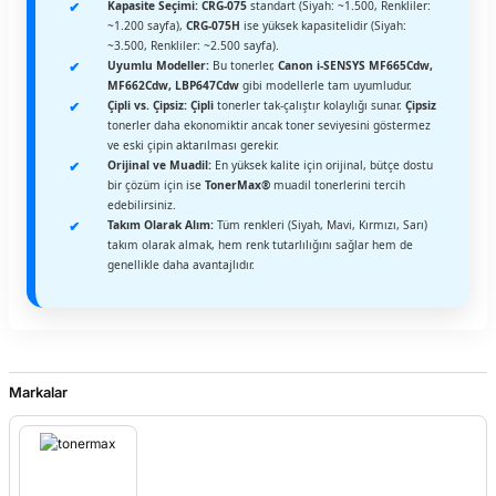
Kapasite Seçimi:
CRG-075
standart (Siyah: ~1.500, Renkliler:
~1.200 sayfa),
CRG-075H
ise yüksek kapasitelidir (Siyah:
~3.500, Renkliler: ~2.500 sayfa).
Uyumlu Modeller:
Bu tonerler,
Canon i-SENSYS MF665Cdw,
MF662Cdw, LBP647Cdw
gibi modellerle tam uyumludur.
Çipli vs. Çipsiz:
Çipli
tonerler tak-çalıştır kolaylığı sunar.
Çipsiz
tonerler daha ekonomiktir ancak toner seviyesini göstermez
ve eski çipin aktarılması gerekir.
Orijinal ve Muadil:
En yüksek kalite için orijinal, bütçe dostu
bir çözüm için ise
TonerMax®
muadil tonerlerini tercih
edebilirsiniz.
Takım Olarak Alım:
Tüm renkleri (Siyah, Mavi, Kırmızı, Sarı)
takım olarak almak, hem renk tutarlılığını sağlar hem de
genellikle daha avantajlıdır.
Markalar