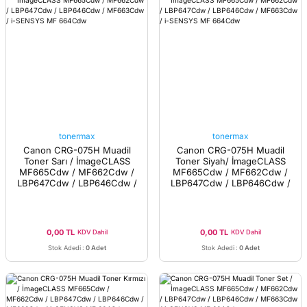
tonermax
tonermax
Canon CRG-075H Muadil
Canon CRG-075H Muadil
Toner Sarı / İmageCLASS
Toner Siyah/ İmageCLASS
MF665Cdw / MF662Cdw /
MF665Cdw / MF662Cdw /
LBP647Cdw / LBP646Cdw /
LBP647Cdw / LBP646Cdw /
MF663Cdw / i-SENSYS MF
MF663Cdw / i-SENSYS MF
664Cdw
664Cdw
0,00 TL
0,00 TL
KDV Dahil
KDV Dahil
Stok Adedi
:
0 Adet
Stok Adedi
:
0 Adet