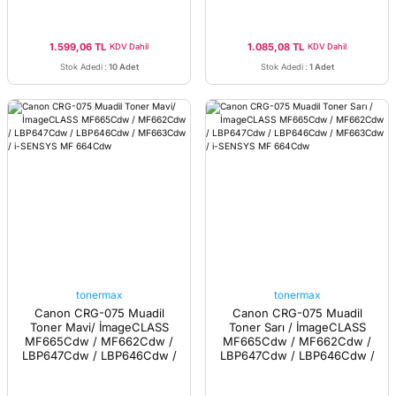
664Cdw
664Cdw
1.599,06 TL
1.085,08 TL
KDV Dahil
KDV Dahil
Stok Adedi
:
10 Adet
Stok Adedi
:
1 Adet
tonermax
tonermax
Canon CRG-075 Muadil
Canon CRG-075 Muadil
Toner Mavi/ İmageCLASS
Toner Sarı / İmageCLASS
MF665Cdw / MF662Cdw /
MF665Cdw / MF662Cdw /
LBP647Cdw / LBP646Cdw /
LBP647Cdw / LBP646Cdw /
MF663Cdw / i-SENSYS MF
MF663Cdw / i-SENSYS MF
664Cdw
664Cdw