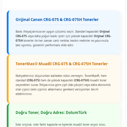
Orijinal Canon CRG-075 & CRG-075H Tonerler
Baskı ihtiyaçlarınıza en uygun çözümü seçin. Standart kapasiteli
Orijinal
CRG-075
veya daha yoğun baskı işleri için yüksek kapasiteli
Orijinal CRG-
075H
tonerler ile her zaman canlı renkler, keskin metinler ve yazıcınızla
tam uyumlu, güvenilir performans elde edin.
TonerMax® Muadil CRG-075 & CRG-075H Tonerler
Maliyetlerinizi düşürürken kaliteden ödün vermeyin. TonerMax®, hem
standart
(CRG-075)
hem de yüksek kapasiteli
(CRG-075H)
muadil toner
seçenekleri sunar. İhtiyacınıza göre çipli (tak-çalıştır) veya daha ekonomik
olan çipsiz (eski çipinizi aktarmanız gereken) versiyonları tercih
edebilirsiniz.
Doğru Toner, Doğru Adres: DolumTürk
İster orijinal, ister farklı kapasite ve tiplerde muadil toner arıyor olun,