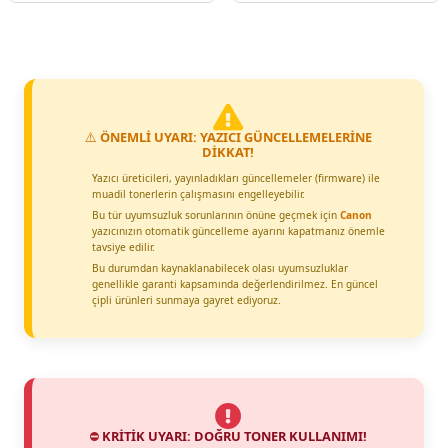
⚠️
ÖNEMLİ UYARI: YAZICI GÜNCELLEMELERİNE
DİKKAT!
Yazıcı üreticileri, yayınladıkları güncellemeler (firmware) ile
muadil tonerlerin çalışmasını engelleyebilir.
Bu tür uyumsuzluk sorunlarının önüne geçmek için
Canon
yazıcınızın otomatik güncelleme ayarını kapatmanız önemle
tavsiye edilir.
Bu durumdan kaynaklanabilecek olası uyumsuzluklar
genellikle garanti kapsamında değerlendirilmez. En güncel
çipli ürünleri sunmaya gayret ediyoruz.
⛔
KRİTİK UYARI: DOĞRU TONER KULLANIMI!