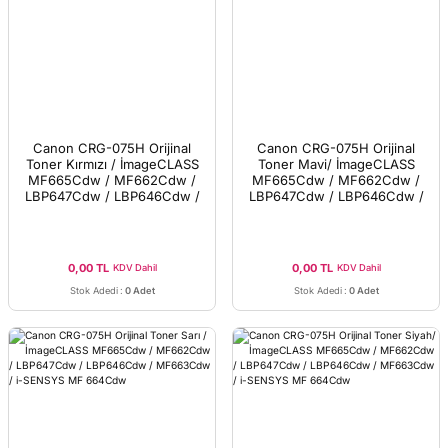
Canon CRG-075H Orijinal
Canon CRG-075H Orijinal
Toner Kırmızı / İmageCLASS
Toner Mavi/ İmageCLASS
MF665Cdw / MF662Cdw /
MF665Cdw / MF662Cdw /
LBP647Cdw / LBP646Cdw /
LBP647Cdw / LBP646Cdw /
MF663Cdw / i-SENSYS MF
MF663Cdw / i-SENSYS MF
664Cdw
664Cdw
0,00 TL
0,00 TL
KDV Dahil
KDV Dahil
Stok Adedi
:
0 Adet
Stok Adedi
:
0 Adet