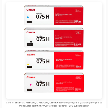
Canon
i-SENSYS MF665Cdw, MF662Cdw, LBP647Cdw
ve diğer uyumlu yazıcılar için orijinal ve
muadil, standart (
CRG-075
) ve yüksek kapasiteli (
CRG-075H
) tonerler.