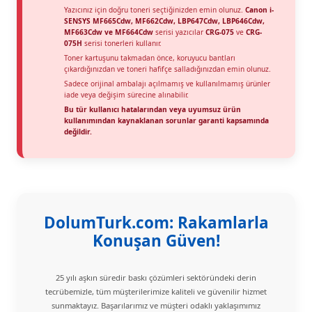
Yazıcınız için doğru toneri seçtiğinizden emin olunuz.
Canon i-
SENSYS MF665Cdw, MF662Cdw, LBP647Cdw, LBP646Cdw,
MF663Cdw ve MF664Cdw
serisi yazıcılar
CRG-075
ve
CRG-
075H
serisi tonerleri kullanır.
Toner kartuşunu takmadan önce, koruyucu bantları
çıkardığınızdan ve toneri hafifçe salladığınızdan emin olunuz.
Sadece orijinal ambalajı açılmamış ve kullanılmamış ürünler
iade veya değişim sürecine alınabilir.
Bu tür kullanıcı hatalarından veya uyumsuz ürün
kullanımından kaynaklanan sorunlar garanti kapsamında
değildir.
DolumTurk.com: Rakamlarla
Konuşan Güven!
25 yılı aşkın süredir baskı çözümleri sektöründeki derin
tecrübemizle, tüm müşterilerimize kaliteli ve güvenilir hizmet
sunmaktayız. Başarılarımız ve müşteri odaklı yaklaşımımız