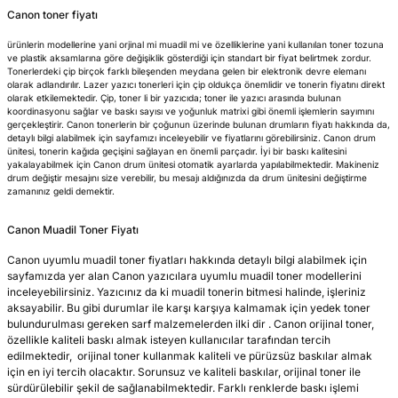
Canon toner fiyatı
uş Listesi
 Toner Listesi
lar
rekkepli Kartuşlar
 Serisi Kartuşlar
660N
ürünlerin modellerine yani orjinal mi muadil mi ve özelliklerine yani kullanılan toner tozuna
ve plastik aksamlarına göre değişiklik gösterdiği için standart bir fiyat belirtmek zordur.
tuş Listesi
 LBP Toner Listesi
epli Kartuşları
dge Serisi Kartuşlar
865W
Tonerlerdeki çip birçok farklı bileşenden meydana gelen bir elektronik devre elemanı
olarak adlandırılır. Lazer yazıcı tonerleri için çip oldukça önemlidir ve tonerin fiyatını direkt
olarak etkilemektedir. Çip, toner li bir yazıcıda; toner ile yazıcı arasında bulunan
tuş Listesi
rleri
 Kartuşlar
press Toner Listesi
koordinasyonu sağlar ve baskı sayısı ve yoğunluk matrixi gibi önemli işlemlerin sayımını
gerçekleştirir. Canon tonerlerin bir çoğunun üzerinde bulunan drumların fiyatı hakkında da,
detaylı bilgi alabilmek için sayfamızı inceleyebilir ve fiyatlarını görebilirsiniz. Canon drum
 Kartuş Listesi
onerler
si Kartuşlar
press Toner Listesi
ünitesi, tonerin kağıda geçişini sağlayan en önemli parçadır. İyi bir baskı kalitesini
yakalayabilmek için Canon drum ünitesi otomatik ayarlarda yapılabilmektedir. Makineniz
drum değiştir mesajını size verebilir, bu mesajı aldığınızda da drum ünitesini değiştirme
zamanınız geldi demektir.
ş Listesi
isi Kartuşlar
 Kartuşlar
ner Listesi
Canon Muadil Toner Fiyatı
artuş Listesi
ürekkepli Kartuşları
i Kartuşlar
er Listesi
Canon uyumlu muadil toner fiyatları hakkında detaylı bilgi alabilmek için
sayfamızda yer alan Canon yazıcılara uyumlu muadil toner modellerini
uş Listesi
lus Mürekkepli Kartuşları
 Kartuşlar
azıcı Tonerleri
inceleyebilirsiniz. Yazıcınız da ki muadil tonerin bitmesi halinde, işleriniz
aksayabilir. Bu gibi durumlar ile karşı karşıya kalmamak için yedek toner
bulundurulması gereken sarf malzemelerden ilki dir . Canon orijinal toner,
tuş Listesi
Premium Mürekkepli Kartuşları
ar
 Yazıcı Tonerleri
özellikle kaliteli baskı almak isteyen kullanıcılar tarafından tercih
edilmektedir, orijinal toner kullanmak kaliteli ve pürüzsüz baskılar almak
Kartuşlar
ro Mürekkepli Kartuşları
lar
için en iyi tercih olacaktır. Sorunsuz ve kaliteli baskılar, orijinal toner ile
sürdürülebilir şekil de sağlanabilmektedir. Farklı renklerde baskı işlemi