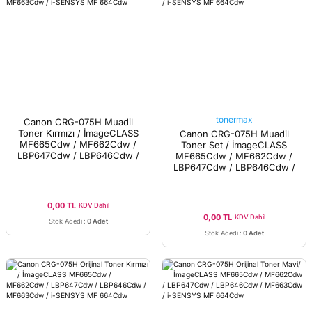
tonermax
Canon CRG-075H Muadil
Toner Kırmızı / İmageCLASS
Canon CRG-075H Muadil
MF665Cdw / MF662Cdw /
Toner Set / İmageCLASS
LBP647Cdw / LBP646Cdw /
MF665Cdw / MF662Cdw /
MF663Cdw / i-SENSYS MF
LBP647Cdw / LBP646Cdw /
664Cdw
MF663Cdw / i-SENSYS MF
664Cdw
0,00 TL
KDV Dahil
0,00 TL
KDV Dahil
Stok Adedi
:
0 Adet
Stok Adedi
:
0 Adet