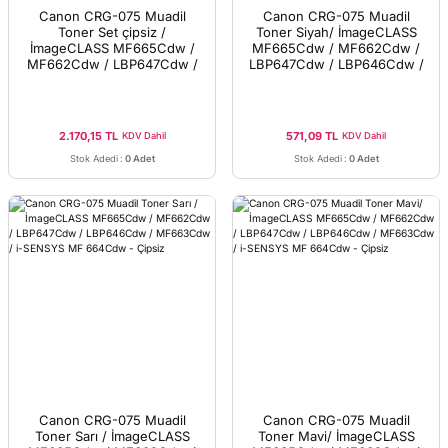
Canon CRG-075 Muadil
Canon CRG-075 Muadil
Toner Set çipsiz /
Toner Siyah/ İmageCLASS
İmageCLASS MF665Cdw /
MF665Cdw / MF662Cdw /
MF662Cdw / LBP647Cdw /
LBP647Cdw / LBP646Cdw /
LBP646Cdw / MF663Cdw /
MF663Cdw / i-SENSYS MF
i-SENSYS MF 664Cdw-
664Cdw-Çipsiz
Çipsiz
2.170,15 TL
571,09 TL
KDV Dahil
KDV Dahil
Stok Adedi
:
0 Adet
Stok Adedi
:
0 Adet
Canon CRG-075 Muadil
Canon CRG-075 Muadil
Toner Sarı / İmageCLASS
Toner Mavi/ İmageCLASS