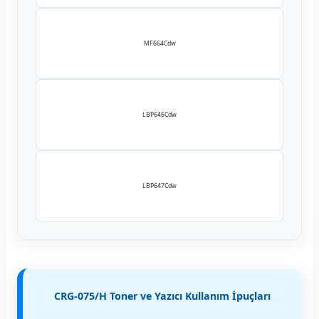
MF664Cdw
LBP646Cdw
LBP647Cdw
CRG-075/H Toner ve Yazıcı Kullanım İpuçları