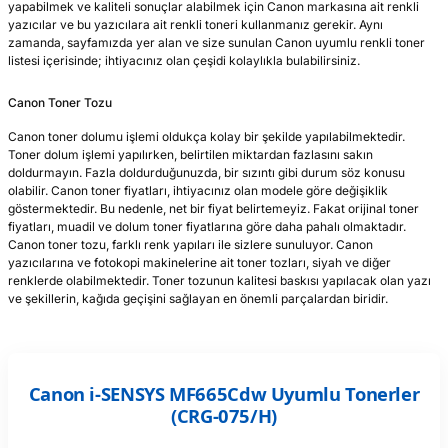
yapabilmek ve kaliteli sonuçlar alabilmek için Canon markasına ait renkli
 Kartuş Listesi
ar
lar
yazıcılar ve bu yazıcılara ait renkli toneri kullanmanız gerekir. Aynı
zamanda, sayfamızda yer alan ve size sunulan Canon uyumlu renkli toner
listesi içerisinde; ihtiyacınız olan çeşidi kolaylıkla bulabilirsiniz.
GRAF Kartuş Listesi
lar
Canon Toner Tozu
 Kartuş Listesi
lar
Canon toner dolumu işlemi oldukça kolay bir şekilde yapılabilmektedir.
Toner dolum işlemi yapılırken, belirtilen miktardan fazlasını sakın
i Tonerler
r
doldurmayın. Fazla doldurduğunuzda, bir sızıntı gibi durum söz konusu
olabilir. Canon toner fiyatları, ihtiyacınız olan modele göre değişiklik
göstermektedir. Bu nedenle, net bir fiyat belirtemeyiz. Fakat orijinal toner
r
fiyatları, muadil ve dolum toner fiyatlarına göre daha pahalı olmaktadır.
Canon toner tozu, farklı renk yapıları ile sizlere sunuluyor. Canon
lar
yazıcılarına ve fotokopi makinelerine ait toner tozları, siyah ve diğer
renklerde olabilmektedir. Toner tozunun kalitesi baskısı yapılacak olan yazı
ve şekillerin, kağıda geçişini sağlayan en önemli parçalardan biridir.
Canon i-SENSYS MF665Cdw Uyumlu Tonerler
(CRG-075/H)