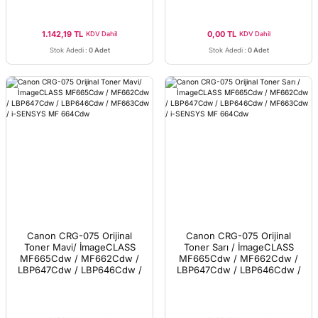
664Cdw
664Cdw
1.142,19 TL
0,00 TL
KDV Dahil
KDV Dahil
Stok Adedi
:
0 Adet
Stok Adedi
:
0 Adet
Canon CRG-075 Orijinal
Canon CRG-075 Orijinal
Toner Mavi/ İmageCLASS
Toner Sarı / İmageCLASS
MF665Cdw / MF662Cdw /
MF665Cdw / MF662Cdw /
LBP647Cdw / LBP646Cdw /
LBP647Cdw / LBP646Cdw /
MF663Cdw / i-SENSYS MF
MF663Cdw / i-SENSYS MF
664Cdw
664Cdw