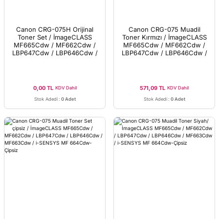
Canon CRG-075H Orijinal
Canon CRG-075 Muadil
Toner Set / İmageCLASS
Toner Kırmızı / İmageCLASS
MF665Cdw / MF662Cdw /
MF665Cdw / MF662Cdw /
LBP647Cdw / LBP646Cdw /
LBP647Cdw / LBP646Cdw /
MF663Cdw / i-SENSYS MF
MF663Cdw / i-SENSYS MF
664Cdw
664Cdw-Çipsiz
0,00 TL
571,09 TL
KDV Dahil
KDV Dahil
Stok Adedi
:
0 Adet
Stok Adedi
:
0 Adet