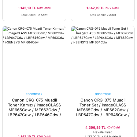
1.142,19 TL
1.142,19 TL
KDV Dahil
KDV Dahil
Stok Adedi
:
2 Adet
Stok Adedi
:
2 Adet
tonermax
tonermax
Canon CRG-075 Muadil
Canon CRG-075 Muadil
Toner Kırmızı / İmageCLASS
Toner Set / İmageCLASS
MF665Cdw / MF662Cdw /
MF665Cdw / MF662Cdw /
LBP647Cdw / LBP646Cdw /
LBP647Cdw / LBP646Cdw /
MF663Cdw / i-SENSYS MF
MF663Cdw / i-SENSYS MF
664Cdw
664Cdw
4.396,85 TL
KDV Dahil
Havale Fiyatı
1.142,19 TL
KDV Dahil
4.177,00 TL
(%5 indirimli)