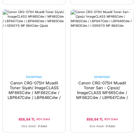
tonermax
tonermax
Canon CRG-075H Muadil
Canon CRG-075H Muadil
Toner Siyah/ İmageCLASS
Toner Sarı - Çipsiz/
MF665Cdw / MF662Cdw /
İmageCLASS MF665Cdw /
LBP647Cdw / LBP646Cdw /
MF662Cdw / LBP647Cdw /
MF663Cdw / i-SENSYS MF
LBP646Cdw / MF663Cdw /
664Cdw-Çipsiz
i-SENSYS MF 664Cdw
856,64 TL
856,64 TL
KDV Dahil
KDV Dahil
Stok Adedi
:
0 Adet
Stok Adedi
:
0 Adet