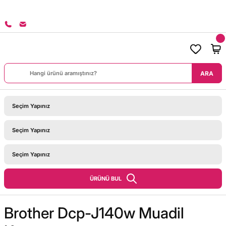
8000 TL ÜZERİ SİPARİŞLERİNİZDE KARGO BEDAVA!
ARA
ÜRÜNÜ BUL
Brother Dcp-J140w Muadil