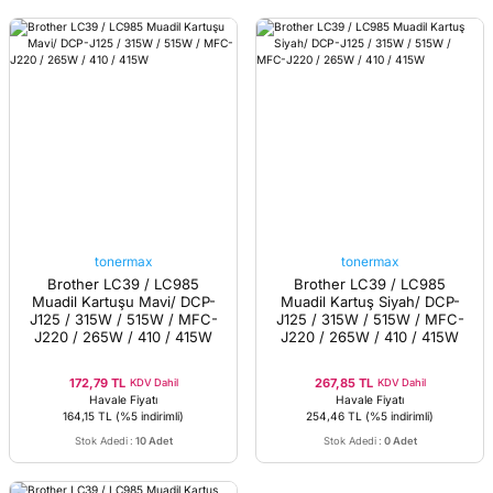
tonermax
tonermax
Brother LC39 / LC985
Brother LC39 / LC985
Muadil Kartuşu Mavi/ DCP-
Muadil Kartuş Siyah/ DCP-
J125 / 315W / 515W / MFC-
J125 / 315W / 515W / MFC-
J220 / 265W / 410 / 415W
J220 / 265W / 410 / 415W
172,79 TL
267,85 TL
KDV Dahil
KDV Dahil
Havale Fiyatı
Havale Fiyatı
164,15 TL
(%5 indirimli)
254,46 TL
(%5 indirimli)
Stok Adedi
:
10 Adet
Stok Adedi
:
0 Adet