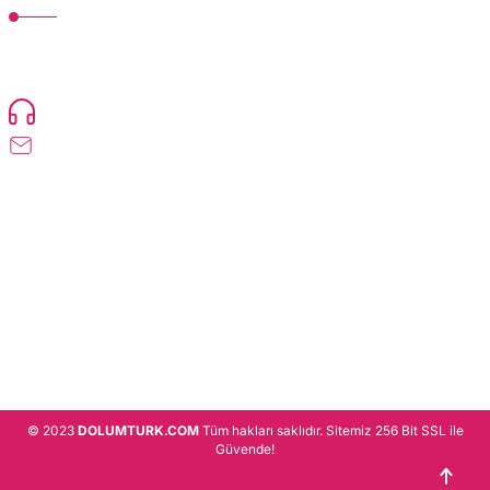
TonerMAX® 14.000 çeşit ürünle yelpazesi ve operasyonel olarak 160 ülkeye
ürün gönderimi yapan kadrosuyla hizmet vermeye devam etmektedir.
Devamı..
0216 471 73 24
info@dolumturk.com
Üyelik
Kurumsal
Alışveriş
© 2023
DOLUMTURK.COM
Tüm hakları saklıdır. Sitemiz 256 Bit SSL ile
Güvende!