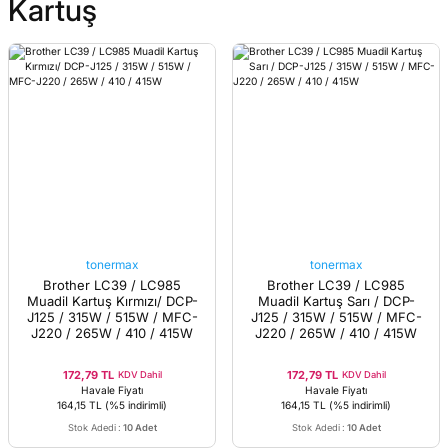
Kartuş
tonermax
tonermax
Brother LC39 / LC985
Brother LC39 / LC985
Muadil Kartuş Kırmızı/ DCP-
Muadil Kartuş Sarı / DCP-
J125 / 315W / 515W / MFC-
J125 / 315W / 515W / MFC-
J220 / 265W / 410 / 415W
J220 / 265W / 410 / 415W
172,79 TL
172,79 TL
KDV Dahil
KDV Dahil
Havale Fiyatı
Havale Fiyatı
164,15 TL
(%5 indirimli)
164,15 TL
(%5 indirimli)
Stok Adedi
:
10 Adet
Stok Adedi
:
10 Adet