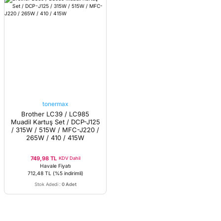
tonermax
Brother LC39 / LC985
Muadil Kartuş Set / DCP-J125
/ 315W / 515W / MFC-J220 /
265W / 410 / 415W
749,98 TL
KDV Dahil
Havale Fiyatı
712,48 TL
(%5 indirimli)
Stok Adedi
:
0 Adet