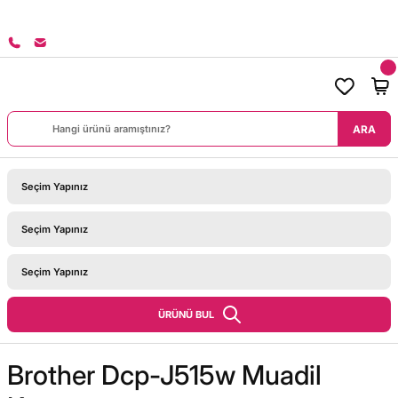
8000 TL ÜZERİ SİPARİŞLERİNİZDE KARGO BEDAVA!
ARA
ÜRÜNÜ BUL
Brother Dcp-J515w Muadil