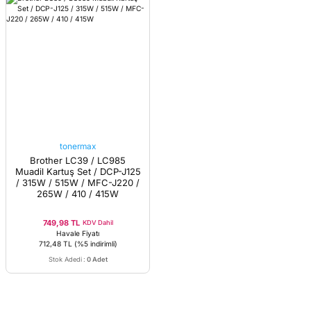
tonermax
Brother LC39 / LC985
Muadil Kartuş Set / DCP-J125
/ 315W / 515W / MFC-J220 /
265W / 410 / 415W
749,98 TL
KDV Dahil
Havale Fiyatı
712,48 TL
(%5 indirimli)
Stok Adedi
:
0 Adet