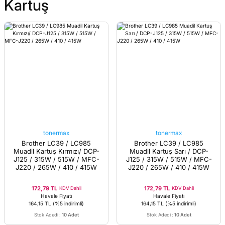
Kartuş
tonermax
tonermax
Brother LC39 / LC985
Brother LC39 / LC985
Muadil Kartuş Kırmızı/ DCP-
Muadil Kartuş Sarı / DCP-
J125 / 315W / 515W / MFC-
J125 / 315W / 515W / MFC-
J220 / 265W / 410 / 415W
J220 / 265W / 410 / 415W
172,79 TL
172,79 TL
KDV Dahil
KDV Dahil
Havale Fiyatı
Havale Fiyatı
164,15 TL
(%5 indirimli)
164,15 TL
(%5 indirimli)
Stok Adedi
:
10 Adet
Stok Adedi
:
10 Adet