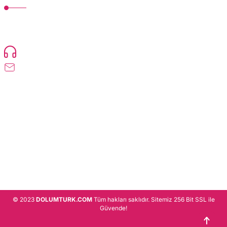
TonerMAX® 14.000 çeşit ürünle yelpazesi ve operasyonel olarak 160 ülkeye
ürün gönderimi yapan kadrosuyla hizmet vermeye devam etmektedir.
Devamı..
0216 471 73 24
info@dolumturk.com
Üyelik
Kurumsal
Alışveriş
© 2023
DOLUMTURK.COM
Tüm hakları saklıdır. Sitemiz 256 Bit SSL ile
Güvende!