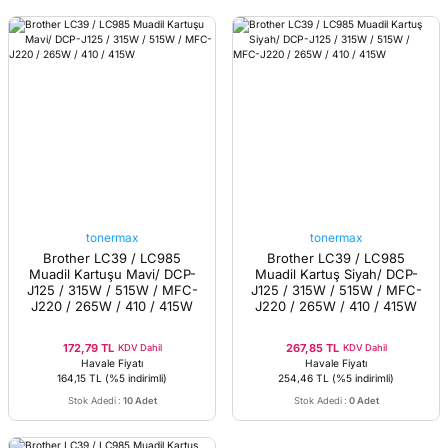
tonermax
tonermax
Brother LC39 / LC985
Brother LC39 / LC985
Muadil Kartuşu Mavi/ DCP-
Muadil Kartuş Siyah/ DCP-
J125 / 315W / 515W / MFC-
J125 / 315W / 515W / MFC-
J220 / 265W / 410 / 415W
J220 / 265W / 410 / 415W
172,79 TL
267,85 TL
KDV Dahil
KDV Dahil
Havale Fiyatı
Havale Fiyatı
164,15 TL
(%5 indirimli)
254,46 TL
(%5 indirimli)
Stok Adedi
:
10 Adet
Stok Adedi
:
0 Adet