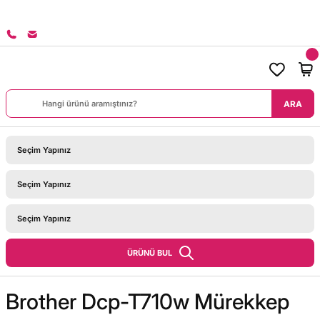
8000 TL ÜZERİ SİPARİŞLERİNİZDE KARGO BEDAVA!
ARA
ÜRÜNÜ BUL
Brother Dcp-T710w Mürekkep