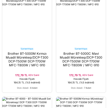
tonermax
tonermax
Brother BT-5000M Kırmızı
Brother BT-5000C Mavi
Muadil Mürekkep/DCP-T300
Muadil Mürekkep/DCP-T300
DCP-T500W DCP-T700W
DCP-T500W DCP-T700W
MFC-T800W / MFC-910
MFC-T800W / MFC-910
172,79 TL
172,79 TL
KDV Dahil
KDV Dahil
Havale Fiyatı
Havale Fiyatı
164,15 TL
(%5 indirimli)
164,15 TL
(%5 indirimli)
Stok Adedi
:
8 Adet
Stok Adedi
:
7 Adet