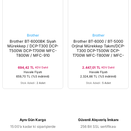
Brother
Brother
Brother BT-6000BK Siyah
Brother BT-6000 / BT-5000
Mürekkep / DCP-T300 DCP-
Orjinal Mürekkep Takım/DCP-
T500W DCP-T700W MFC-
T300 DCP-T500W DCP-
T800W / MFC-910
T700W MFC-T800W / MFC-
910
694,42 TL
2.447,01 TL
KDV Dahil
KDV Dahil
Havale Fiyatı
Havale Fiyatı
659,70 TL
(%5 indirimli)
2.324,66 TL
(%5 indirimli)
Stok Adedi
:
2 Adet
Stok Adedi
:
5 Adet
Aynı Gün Kargo
Güvenli Alışveriş İmkanı
15:00’a kadar ki siparişlerde
256 Bit SSL sertifikası