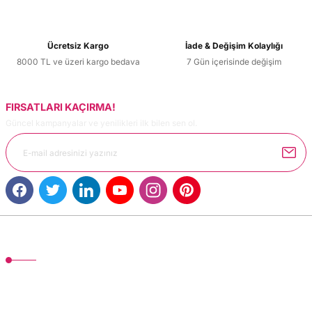
Ücretsiz Kargo
İade & Değişim Kolaylığı
8000 TL ve üzeri kargo bedava
7 Gün içerisinde değişim
FIRSATLARI KAÇIRMA!
Güncel kampanyalar ve yenilikleri ilk bilen sen ol.
MÜŞTERİ HİZMETLERİ
TonerMAX® 14.000 çeşit ürünle yelpazesi ve operasyonel olarak 160 ülkeye
ürün gönderimi yapan kadrosuyla hizmet vermeye devam etmektedir.
Devamı..