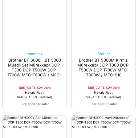
tonermax
Brother
Brother BT-6000 - BT-5000
Brother BT-5000M Kırmızı
Muadil Set Mürekkep/ DCP-
Mürekkep/ DCP-T300 DCP-
T300 DCP-T500W DCP-
T500W DCP-T700W MFC-
T700W MFC-T800W / MFC-
T800W / MFC-910
910
680,60 TL
595,22 TL
KDV Dahil
KDV Dahil
Havale Fiyatı
Havale Fiyatı
646,57 TL
(%5 indirimli)
565,46 TL
(%5 indirimli)
Stok Adedi
:
45 Adet
Stok Adedi
:
5 Adet