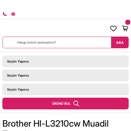
8000 TL ÜZERİ SİPARİŞLERİNİZDE KARGO BEDAVA!
ARA
ÜRÜNÜ BUL
Brother Hl-L3210cw Muadil