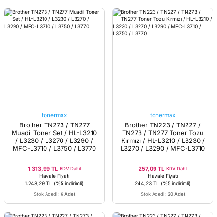
tonermax
tonermax
Brother TN273 / TN277
Brother TN223 / TN227 /
Muadil Toner Set / HL-L3210
TN273 / TN277 Toner Tozu
/ L3230 / L3270 / L3290 /
Kırmızı / HL-L3210 / L3230 /
MFC-L3710 / L3750 / L3770
L3270 / L3290 / MFC-L3710
/ L3750 / L3770
1.313,99 TL
257,09 TL
KDV Dahil
KDV Dahil
Havale Fiyatı
Havale Fiyatı
1.248,29 TL
(%5 indirimli)
244,23 TL
(%5 indirimli)
Stok Adedi
:
6 Adet
Stok Adedi
:
20 Adet