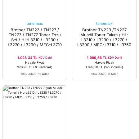
tonermax
tonermax
Brother TN223 / TN227 /
Brother TN223 /TN227
TN273 / TN277 Toner Tozu
Muadil Toner Takım / HL-
Set / HL-L3210 / L3230 /
L3210 / L3230 / L3270 /
L3270 / L3290 / MFC-L3710
L3290 / MFC-L3710 / L3750
/ L3750 / L3770
/ L3770
1.028,34 TL
1.999,56 TL
KDV Dahil
KDV Dahil
Havale Fiyatı
Havale Fiyatı
976,93 TL
(%5 indirimli)
1.899,58 TL
(%5 indirimli)
Stok Adedi
:
15 Adet
Stok Adedi
:
0 Adet