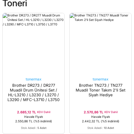
Toneri
tonermax
tonermax
Brother DR273 / DR277
Brother TN273 / TN277
Muadil Drum Ünitesi Set /
Muadil Toner Takım 2'li Set
HL-L3210 / L3230 / L3270 /
Siyah Hediye
L3290 / MFC-L3710 / L3750
/ L3770
2.685,12 TL
2.570,86 TL
KDV Dahil
KDV Dahil
Havale Fiyatı
Havale Fiyatı
2.550,86 TL
(%5 indirimli)
2.442,32 TL
(%5 indirimli)
Stok Adedi
:
5 Adet
Stok Adedi
:
10 Adet