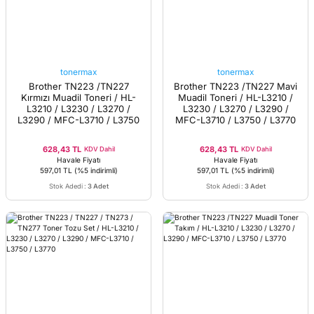
tonermax
tonermax
Brother TN223 /TN227
Brother TN223 /TN227 Mavi
Kırmızı Muadil Toneri / HL-
Muadil Toneri / HL-L3210 /
L3210 / L3230 / L3270 /
L3230 / L3270 / L3290 /
L3290 / MFC-L3710 / L3750
MFC-L3710 / L3750 / L3770
/ L3770
628,43 TL
628,43 TL
KDV Dahil
KDV Dahil
Havale Fiyatı
Havale Fiyatı
597,01 TL
(%5 indirimli)
597,01 TL
(%5 indirimli)
Stok Adedi
:
3 Adet
Stok Adedi
:
3 Adet