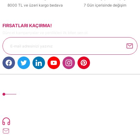
8000 TL ve üzeri kargo bedava
7 Gün içerisinde değişim
FIRSATLARI KAÇIRMA!
Güncel kampanyalar ve yenilikleri ilk bilen sen ol.
MÜŞTERİ HİZMETLERİ
TonerMAX® 14.000 çeşit ürünle yelpazesi ve operasyonel olarak 160 ülkeye
ürün gönderimi yapan kadrosuyla hizmet vermeye devam etmektedir.
Devamı..
0216 471 73 24
info@dolumturk.com