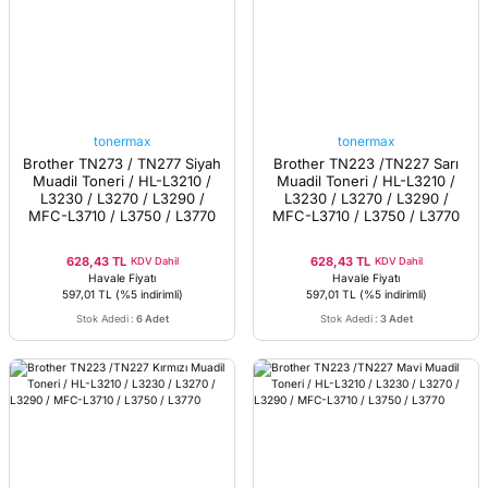
tonermax
tonermax
Brother TN273 / TN277 Siyah
Brother TN223 /TN227 Sarı
Muadil Toneri / HL-L3210 /
Muadil Toneri / HL-L3210 /
L3230 / L3270 / L3290 /
L3230 / L3270 / L3290 /
MFC-L3710 / L3750 / L3770
MFC-L3710 / L3750 / L3770
628,43 TL
628,43 TL
KDV Dahil
KDV Dahil
Havale Fiyatı
Havale Fiyatı
597,01 TL
(%5 indirimli)
597,01 TL
(%5 indirimli)
Stok Adedi
:
6 Adet
Stok Adedi
:
3 Adet