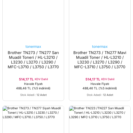
tonermax
tonermax
Brother TN273 / TN277 Sarı
Brother TN273 / TN277 Mavi
Muadil Toneri / HL-L3210 /
Muadil Toner / HL-L3210 /
L3230 / L3270 / L3290 /
L3230 / L3270 / L3290 /
MFC-L3710 / L3750 / L3770
MFC-L3710 / L3750 / L3770
514,17 TL
514,17 TL
KDV Dahil
KDV Dahil
Havale Fiyatı
Havale Fiyatı
488,46 TL
(%5 indirimli)
488,46 TL
(%5 indirimli)
Stok Adedi
:
12 Adet
Stok Adedi
:
12 Adet