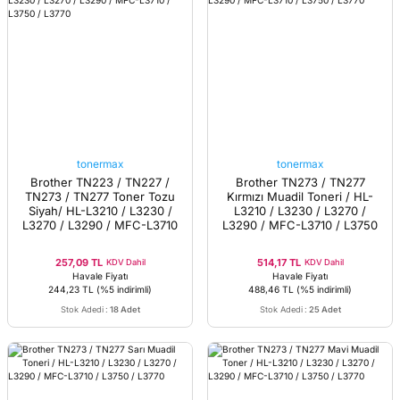
tonermax
tonermax
Brother TN223 / TN227 /
Brother TN273 / TN277
TN273 / TN277 Toner Tozu
Kırmızı Muadil Toneri / HL-
Siyah/ HL-L3210 / L3230 /
L3210 / L3230 / L3270 /
L3270 / L3290 / MFC-L3710
L3290 / MFC-L3710 / L3750
/ L3750 / L3770
/ L3770
257,09 TL
514,17 TL
KDV Dahil
KDV Dahil
Havale Fiyatı
Havale Fiyatı
244,23 TL
(%5 indirimli)
488,46 TL
(%5 indirimli)
Stok Adedi
:
18 Adet
Stok Adedi
:
25 Adet