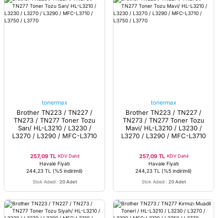
tonermax
tonermax
Brother TN223 / TN227 /
Brother TN223 / TN227 /
TN273 / TN277 Toner Tozu
TN273 / TN277 Toner Tozu
Sarı/ HL-L3210 / L3230 /
Mavi/ HL-L3210 / L3230 /
L3270 / L3290 / MFC-L3710
L3270 / L3290 / MFC-L3710
/ L3750 / L3770
/ L3750 / L3770
257,09 TL
257,09 TL
KDV Dahil
KDV Dahil
Havale Fiyatı
Havale Fiyatı
244,23 TL
(%5 indirimli)
244,23 TL
(%5 indirimli)
Stok Adedi
:
20 Adet
Stok Adedi
:
20 Adet