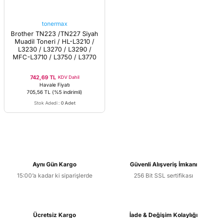
tonermax
Brother TN223 /TN227 Siyah
Muadil Toneri / HL-L3210 /
L3230 / L3270 / L3290 /
MFC-L3710 / L3750 / L3770
742,69 TL
KDV Dahil
Havale Fiyatı
705,56 TL
(%5 indirimli)
Stok Adedi
:
0 Adet
Aynı Gün Kargo
Güvenli Alışveriş İmkanı
15:00’a kadar ki siparişlerde
256 Bit SSL sertifikası
Ücretsiz Kargo
İade & Değişim Kolaylığı