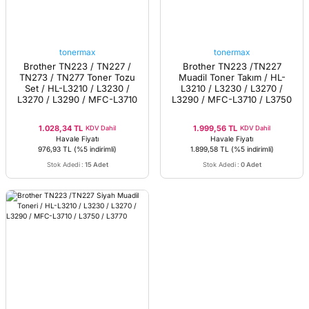
tonermax
tonermax
Brother TN223 / TN227 /
Brother TN223 /TN227
TN273 / TN277 Toner Tozu
Muadil Toner Takım / HL-
Set / HL-L3210 / L3230 /
L3210 / L3230 / L3270 /
L3270 / L3290 / MFC-L3710
L3290 / MFC-L3710 / L3750
/ L3750 / L3770
/ L3770
1.028,34 TL
1.999,56 TL
KDV Dahil
KDV Dahil
Havale Fiyatı
Havale Fiyatı
976,93 TL
(%5 indirimli)
1.899,58 TL
(%5 indirimli)
Stok Adedi
:
15 Adet
Stok Adedi
:
0 Adet