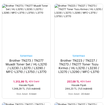
tonermax
tonermax
Brother TN273 / TN277
Brother TN223 / TN227 /
Muadil Toner Set / HL-L3210
TN273 / TN277 Toner Tozu
/ L3230 / L3270 / L3290 /
Kırmızı / HL-L3210 / L3230 /
MFC-L3710 / L3750 / L3770
L3270 / L3290 / MFC-L3710
/ L3750 / L3770
1.313,99 TL
257,09 TL
KDV Dahil
KDV Dahil
Havale Fiyatı
Havale Fiyatı
1.248,29 TL
(%5 indirimli)
244,23 TL
(%5 indirimli)
Stok Adedi
:
6 Adet
Stok Adedi
:
20 Adet