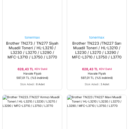
tonermax
tonermax
Brother TN273 / TN277 Siyah
Brother TN223 /TN227 Sarı
Muadil Toneri / HL-L3210 /
Muadil Toneri / HL-L3210 /
L3230 / L3270 / L3290 /
L3230 / L3270 / L3290 /
MFC-L3710 / L3750 / L3770
MFC-L3710 / L3750 / L3770
628,43 TL
628,43 TL
KDV Dahil
KDV Dahil
Havale Fiyatı
Havale Fiyatı
597,01 TL
(%5 indirimli)
597,01 TL
(%5 indirimli)
Stok Adedi
:
6 Adet
Stok Adedi
:
3 Adet