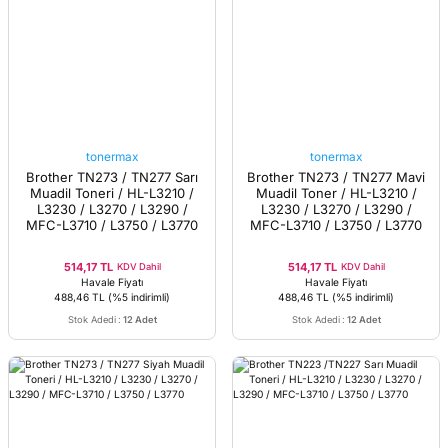
tonermax
tonermax
Brother TN273 / TN277 Sarı
Brother TN273 / TN277 Mavi
Muadil Toneri / HL-L3210 /
Muadil Toner / HL-L3210 /
L3230 / L3270 / L3290 /
L3230 / L3270 / L3290 /
MFC-L3710 / L3750 / L3770
MFC-L3710 / L3750 / L3770
514,17 TL
514,17 TL
KDV Dahil
KDV Dahil
Havale Fiyatı
Havale Fiyatı
488,46 TL
(%5 indirimli)
488,46 TL
(%5 indirimli)
Stok Adedi
:
12 Adet
Stok Adedi
:
12 Adet