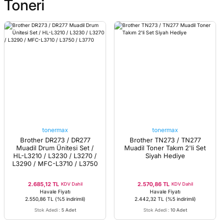
Toneri
tonermax
tonermax
Brother DR273 / DR277
Brother TN273 / TN277
Muadil Drum Ünitesi Set /
Muadil Toner Takım 2'li Set
HL-L3210 / L3230 / L3270 /
Siyah Hediye
L3290 / MFC-L3710 / L3750
/ L3770
2.685,12 TL
2.570,86 TL
KDV Dahil
KDV Dahil
Havale Fiyatı
Havale Fiyatı
2.550,86 TL
(%5 indirimli)
2.442,32 TL
(%5 indirimli)
Stok Adedi
:
5 Adet
Stok Adedi
:
10 Adet