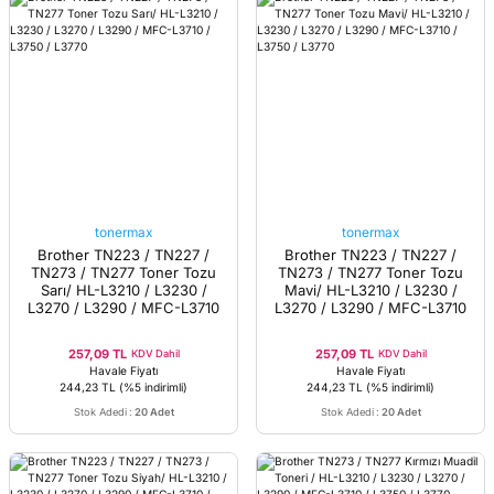
tonermax
tonermax
Brother TN223 / TN227 /
Brother TN223 / TN227 /
TN273 / TN277 Toner Tozu
TN273 / TN277 Toner Tozu
Sarı/ HL-L3210 / L3230 /
Mavi/ HL-L3210 / L3230 /
L3270 / L3290 / MFC-L3710
L3270 / L3290 / MFC-L3710
/ L3750 / L3770
/ L3750 / L3770
257,09 TL
257,09 TL
KDV Dahil
KDV Dahil
Havale Fiyatı
Havale Fiyatı
244,23 TL
(%5 indirimli)
244,23 TL
(%5 indirimli)
Stok Adedi
:
20 Adet
Stok Adedi
:
20 Adet