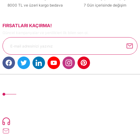
8000 TL ve üzeri kargo bedava
7 Gün içerisinde değişim
FIRSATLARI KAÇIRMA!
Güncel kampanyalar ve yenilikleri ilk bilen sen ol.
MÜŞTERİ HİZMETLERİ
TonerMAX® 14.000 çeşit ürünle yelpazesi ve operasyonel olarak 160 ülkeye
ürün gönderimi yapan kadrosuyla hizmet vermeye devam etmektedir.
Devamı..
0216 471 73 24
info@dolumturk.com