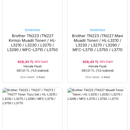
tonermax
tonermax
Brother TN223 /TN227
Brother TN223 /TN227 Mavi
Kırmızı Muadil Toneri / HL-
Muadil Toneri / HL-L3210 /
L3210 / L3230 / L3270 /
L3230 / L3270 / L3290 /
L3290 / MFC-L3710 / L3750
MFC-L3710 / L3750 / L3770
/ L3770
628,43 TL
628,43 TL
KDV Dahil
KDV Dahil
Havale Fiyatı
Havale Fiyatı
597,01 TL
(%5 indirimli)
597,01 TL
(%5 indirimli)
Stok Adedi
:
3 Adet
Stok Adedi
:
3 Adet