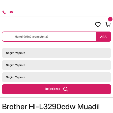
8000 TL ÜZERİ SİPARİŞLERİNİZDE KARGO BEDAVA!
ARA
ÜRÜNÜ BUL
Brother Hl-L3290cdw Muadil