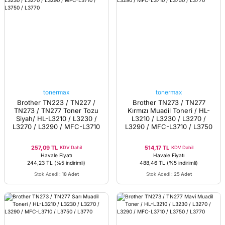
tonermax
tonermax
Brother TN223 / TN227 /
Brother TN273 / TN277
TN273 / TN277 Toner Tozu
Kırmızı Muadil Toneri / HL-
Siyah/ HL-L3210 / L3230 /
L3210 / L3230 / L3270 /
L3270 / L3290 / MFC-L3710
L3290 / MFC-L3710 / L3750
/ L3750 / L3770
/ L3770
257,09 TL
514,17 TL
KDV Dahil
KDV Dahil
Havale Fiyatı
Havale Fiyatı
244,23 TL
(%5 indirimli)
488,46 TL
(%5 indirimli)
Stok Adedi
:
18 Adet
Stok Adedi
:
25 Adet