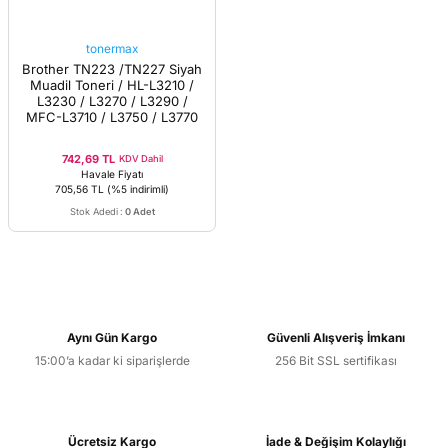
tonermax
Brother TN223 /TN227 Siyah
Muadil Toneri / HL-L3210 /
L3230 / L3270 / L3290 /
MFC-L3710 / L3750 / L3770
742,69 TL
KDV Dahil
Havale Fiyatı
705,56 TL
(%5 indirimli)
Stok Adedi
:
0 Adet
Aynı Gün Kargo
Güvenli Alışveriş İmkanı
15:00’a kadar ki siparişlerde
256 Bit SSL sertifikası
Ücretsiz Kargo
İade & Değişim Kolaylığı