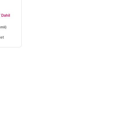
 Dahil
imli)
et