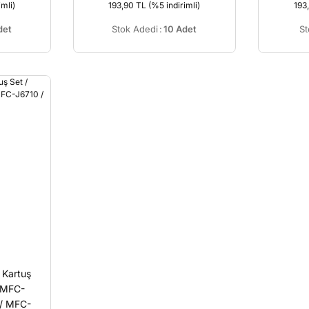
imli)
193,90 TL
(%5 indirimli)
193
det
Stok Adedi
:
10 Adet
St
 Kartuş
 MFC-
/ MFC-