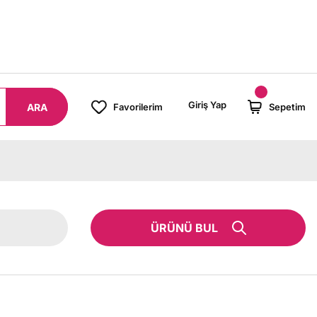
8000 TL ÜZERİ SİPARİŞLERİNİZDE KARGO BEDAVA!
Giriş Yap
ARA
Favorilerim
Sepetim
ÜRÜNÜ BUL