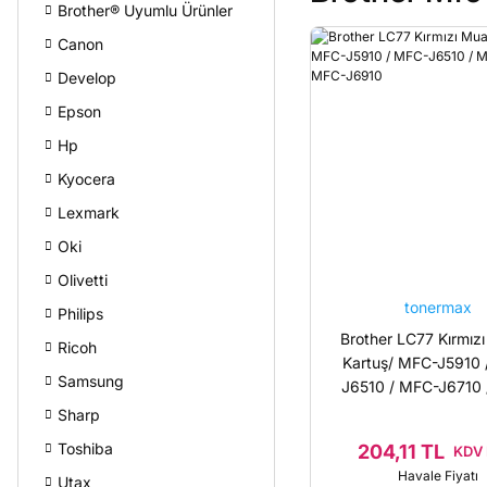
Brother® Uyumlu Ürünler
Canon
Develop
Epson
Hp
Kyocera
Lexmark
Oki
Olivetti
tonermax
Philips
Brother LC77 Kırmızı
Ricoh
Kartuş/ MFC-J5910 
Samsung
J6510 / MFC-J6710 
J6910
Sharp
Toshiba
204,11 TL
KDV 
Havale Fiyatı
Utax