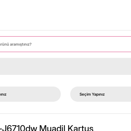
-J6710dw Muadil Kartuş