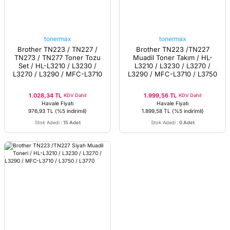
tonermax
tonermax
Brother TN223 / TN227 /
Brother TN223 /TN227
TN273 / TN277 Toner Tozu
Muadil Toner Takım / HL-
Set / HL-L3210 / L3230 /
L3210 / L3230 / L3270 /
L3270 / L3290 / MFC-L3710
L3290 / MFC-L3710 / L3750
/ L3750 / L3770
/ L3770
1.028,34 TL
1.999,56 TL
KDV Dahil
KDV Dahil
Havale Fiyatı
Havale Fiyatı
976,93 TL
(%5 indirimli)
1.899,58 TL
(%5 indirimli)
Stok Adedi
:
15 Adet
Stok Adedi
:
0 Adet