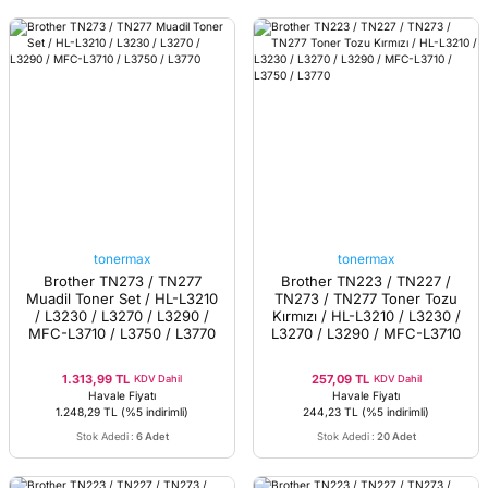
tonermax
tonermax
Brother TN273 / TN277
Brother TN223 / TN227 /
Muadil Toner Set / HL-L3210
TN273 / TN277 Toner Tozu
/ L3230 / L3270 / L3290 /
Kırmızı / HL-L3210 / L3230 /
MFC-L3710 / L3750 / L3770
L3270 / L3290 / MFC-L3710
/ L3750 / L3770
1.313,99 TL
257,09 TL
KDV Dahil
KDV Dahil
Havale Fiyatı
Havale Fiyatı
1.248,29 TL
(%5 indirimli)
244,23 TL
(%5 indirimli)
Stok Adedi
:
6 Adet
Stok Adedi
:
20 Adet