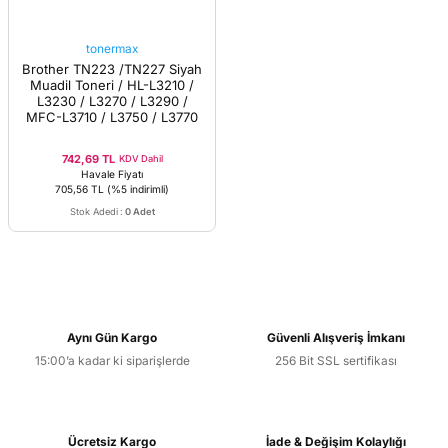
tonermax
Brother TN223 /TN227 Siyah
Muadil Toneri / HL-L3210 /
L3230 / L3270 / L3290 /
MFC-L3710 / L3750 / L3770
742,69 TL
KDV Dahil
Havale Fiyatı
705,56 TL
(%5 indirimli)
Stok Adedi
:
0 Adet
Aynı Gün Kargo
Güvenli Alışveriş İmkanı
15:00’a kadar ki siparişlerde
256 Bit SSL sertifikası
Ücretsiz Kargo
İade & Değişim Kolaylığı