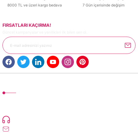
8000 TL ve üzeri kargo bedava
7 Gün içerisinde değişim
FIRSATLARI KAÇIRMA!
Güncel kampanyalar ve yenilikleri ilk bilen sen ol.
MÜŞTERİ HİZMETLERİ
TonerMAX® 14.000 çeşit ürünle yelpazesi ve operasyonel olarak 160 ülkeye
ürün gönderimi yapan kadrosuyla hizmet vermeye devam etmektedir.
Devamı..
0216 471 73 24
info@dolumturk.com