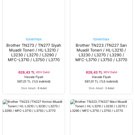
tonermax
tonermax
Brother TN273 / TN277 Siyah
Brother TN223 /TN227 Sarı
Muadil Toneri / HL-L3210 /
Muadil Toneri / HL-L3210 /
L3230 / L3270 / L3290 /
L3230 / L3270 / L3290 /
MFC-L3710 / L3750 / L3770
MFC-L3710 / L3750 / L3770
628,43 TL
628,43 TL
KDV Dahil
KDV Dahil
Havale Fiyatı
Havale Fiyatı
597,01 TL
(%5 indirimli)
597,01 TL
(%5 indirimli)
Stok Adedi
:
6 Adet
Stok Adedi
:
3 Adet