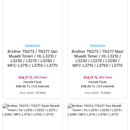
tonermax
tonermax
Brother TN273 / TN277 Sarı
Brother TN273 / TN277 Mavi
Muadil Toneri / HL-L3210 /
Muadil Toner / HL-L3210 /
L3230 / L3270 / L3290 /
L3230 / L3270 / L3290 /
MFC-L3710 / L3750 / L3770
MFC-L3710 / L3750 / L3770
514,17 TL
514,17 TL
KDV Dahil
KDV Dahil
Havale Fiyatı
Havale Fiyatı
488,46 TL
(%5 indirimli)
488,46 TL
(%5 indirimli)
Stok Adedi
:
12 Adet
Stok Adedi
:
12 Adet