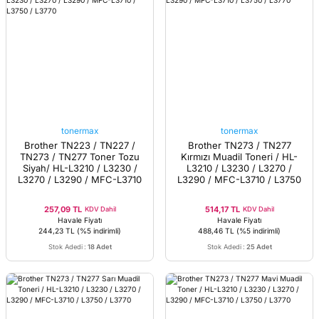
tonermax
tonermax
Brother TN223 / TN227 /
Brother TN273 / TN277
TN273 / TN277 Toner Tozu
Kırmızı Muadil Toneri / HL-
Siyah/ HL-L3210 / L3230 /
L3210 / L3230 / L3270 /
L3270 / L3290 / MFC-L3710
L3290 / MFC-L3710 / L3750
/ L3750 / L3770
/ L3770
257,09 TL
514,17 TL
KDV Dahil
KDV Dahil
Havale Fiyatı
Havale Fiyatı
244,23 TL
(%5 indirimli)
488,46 TL
(%5 indirimli)
Stok Adedi
:
18 Adet
Stok Adedi
:
25 Adet