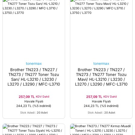
tonermax
tonermax
Brother TN223 / TN227 /
Brother TN223 / TN227 /
TN273 / TN277 Toner Tozu
TN273 / TN277 Toner Tozu
Sarı/ HL-L3210 / L3230 /
Mavi/ HL-L3210 / L3230 /
L3270 / L3290 / MFC-L3710
L3270 / L3290 / MFC-L3710
/ L3750 / L3770
/ L3750 / L3770
257,09 TL
257,09 TL
KDV Dahil
KDV Dahil
Havale Fiyatı
Havale Fiyatı
244,23 TL
(%5 indirimli)
244,23 TL
(%5 indirimli)
Stok Adedi
:
20 Adet
Stok Adedi
:
20 Adet