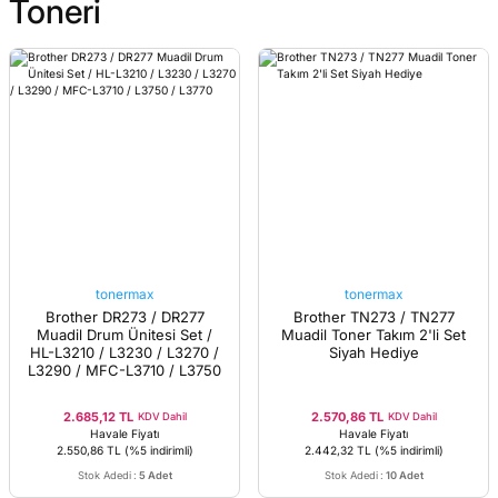
Toneri
tonermax
tonermax
Brother DR273 / DR277
Brother TN273 / TN277
Muadil Drum Ünitesi Set /
Muadil Toner Takım 2'li Set
HL-L3210 / L3230 / L3270 /
Siyah Hediye
L3290 / MFC-L3710 / L3750
/ L3770
2.685,12 TL
2.570,86 TL
KDV Dahil
KDV Dahil
Havale Fiyatı
Havale Fiyatı
2.550,86 TL
(%5 indirimli)
2.442,32 TL
(%5 indirimli)
Stok Adedi
:
5 Adet
Stok Adedi
:
10 Adet