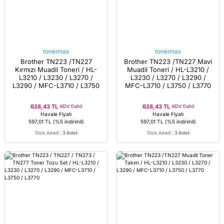
tonermax
tonermax
Brother TN223 /TN227
Brother TN223 /TN227 Mavi
Kırmızı Muadil Toneri / HL-
Muadil Toneri / HL-L3210 /
L3210 / L3230 / L3270 /
L3230 / L3270 / L3290 /
L3290 / MFC-L3710 / L3750
MFC-L3710 / L3750 / L3770
/ L3770
628,43 TL
628,43 TL
KDV Dahil
KDV Dahil
Havale Fiyatı
Havale Fiyatı
597,01 TL
(%5 indirimli)
597,01 TL
(%5 indirimli)
Stok Adedi
:
3 Adet
Stok Adedi
:
3 Adet