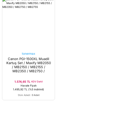
tonermax
Canon PGI-1500XL Muadil
Kartuş Set / Maxify MB2050
/ MB2150 / MB2155 /
MB2350 / MB2750 /
MB2755
1.574,65 TL
KDV Dahil
Havale Fiyatı
1.495,92 TL
(%5 indirimli)
Stok Adedi
:
0 Adet