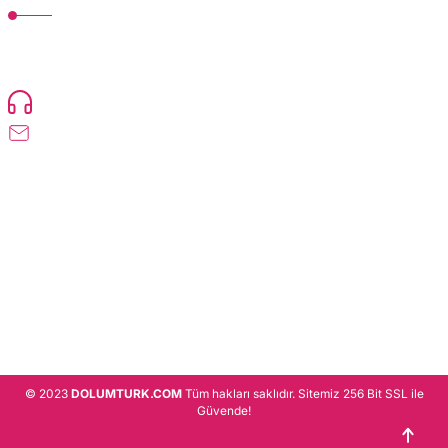
TonerMAX® 14.000 çeşit ürünle yelpazesi ve operasyonel olarak 160 ülkeye
ürün gönderimi yapan kadrosuyla hizmet vermeye devam etmektedir.
Devamı..
0216 471 73 24
info@dolumturk.com
Üyelik
Kurumsal
Alışveriş
© 2023
DOLUMTURK.COM
Tüm hakları saklıdır. Sitemiz 256 Bit SSL ile
Güvende!