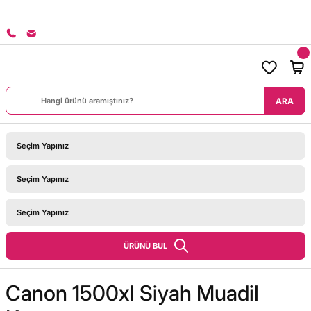
8000 TL ÜZERİ SİPARİŞLERİNİZDE KARGO BEDAVA!
ARA
ÜRÜNÜ BUL
Canon 1500xl Siyah Muadil