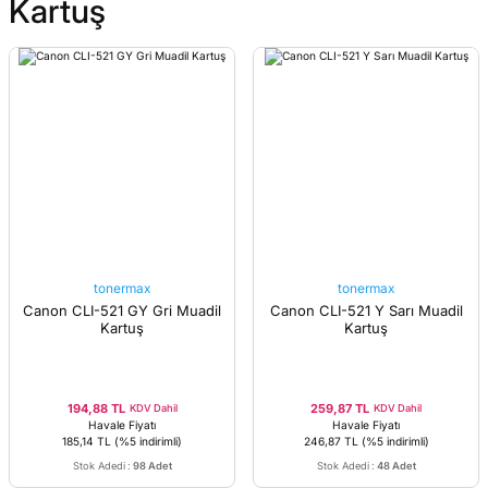
Kartuş
tonermax
tonermax
Canon CLI-521 GY Gri Muadil
Canon CLI-521 Y Sarı Muadil
Kartuş
Kartuş
194,88 TL
259,87 TL
KDV Dahil
KDV Dahil
Havale Fiyatı
Havale Fiyatı
185,14 TL
(%5 indirimli)
246,87 TL
(%5 indirimli)
Stok Adedi
:
98 Adet
Stok Adedi
:
48 Adet