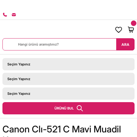
8000 TL ÜZERİ SİPARİŞLERİNİZDE KARGO BEDAVA!
ARA
ÜRÜNÜ BUL
Canon Clı-521 C Mavi Muadil