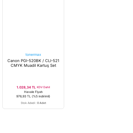
tonermax
Canon PGI-520BK / CLI-521
CMYK Muadil Kartuş Set
1.028,34 TL
KDV Dahil
Havale Fiyatı
976,93 TL
(%5 indirimli)
Stok Adedi
:
0 Adet