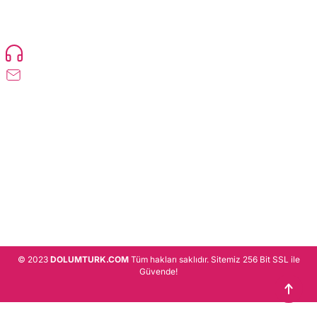
TonerMAX® 14.000 çeşit ürünle yelpazesi ve operasyonel olarak 160 ülkeye
ürün gönderimi yapan kadrosuyla hizmet vermeye devam etmektedir.
Devamı..
0216 471 73 24
info@dolumturk.com
Üyelik
Kurumsal
Alışveriş
© 2023
DOLUMTURK.COM
Tüm hakları saklıdır. Sitemiz 256 Bit SSL ile
Güvende!