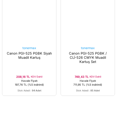
tonermax
tonermax
Canon PGI-525 PGBK Siyah
Canon PGI-525 PGBK /
Muadil Kartuş
CLİ-526 CMYK Muadil
Kartuş Set
208,16 TL
749,43 TL
KDV Dahil
KDV Dahil
Havale Fiyatı
Havale Fiyatı
197,76 TL
(%5 indirimli)
711,95 TL
(%5 indirimli)
Stok Adedi
:
94 Adet
Stok Adedi
:
85 Adet