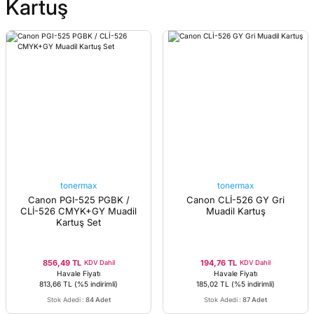
Kartuş
tonermax
tonermax
Canon PGI-525 PGBK /
Canon CLİ-526 GY Gri
CLİ-526 CMYK+GY Muadil
Muadil Kartuş
Kartuş Set
856,49 TL
194,76 TL
KDV Dahil
KDV Dahil
Havale Fiyatı
Havale Fiyatı
813,66 TL
(%5 indirimli)
185,02 TL
(%5 indirimli)
Stok Adedi
:
84 Adet
Stok Adedi
:
87 Adet