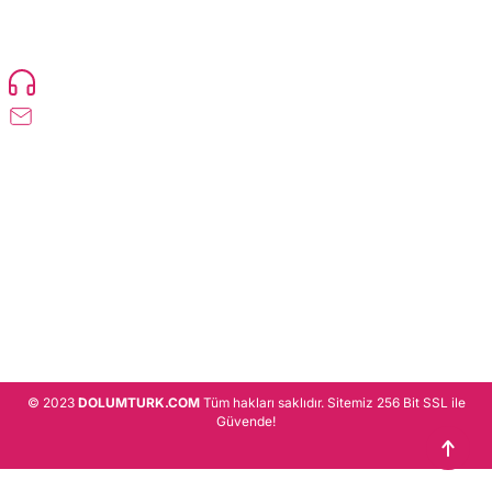
TonerMAX® 14.000 çeşit ürünle yelpazesi ve operasyonel olarak 160 ülkeye
ürün gönderimi yapan kadrosuyla hizmet vermeye devam etmektedir.
Devamı..
0216 471 73 24
info@dolumturk.com
Üyelik
Kurumsal
Alışveriş
© 2023
DOLUMTURK.COM
Tüm hakları saklıdır. Sitemiz 256 Bit SSL ile
Güvende!