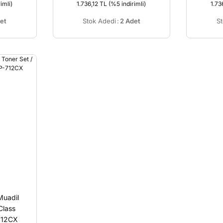
imli)
1.736,12 TL
(%5 indirimli)
1.73
et
Stok Adedi
:
2 Adet
S
uadil
Class
712CX