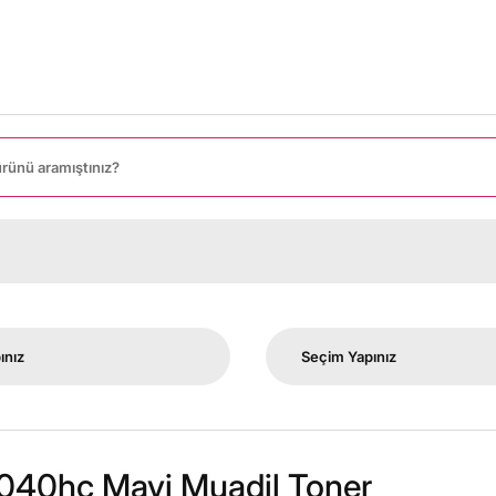
8000 TL Ü
040hc Mavi Muadil Toner