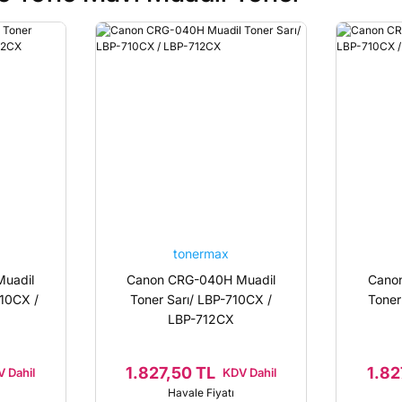
tonermax
uadil
Canon CRG-040H Muadil
Cano
710CX /
Toner Sarı/ LBP-710CX /
Toner
LBP-712CX
1.827,50 TL
1.82
 Dahil
KDV Dahil
Havale Fiyatı