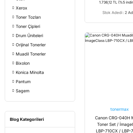
1.736,12 TL
(%5 indir
Xerox
Stok Adedi
:
2 Ad
Toner Tozları
Toner Çipleri
Drum Üniteleri
Orijinal Tonerler
Muadil Tonerler
Bixolon
Konica Minolta
Pantum
Sagem
tonermax
Canon CRG-040H M
Blog Kategorileri
Toner Set / İmage
LBP-710CX / LBP-