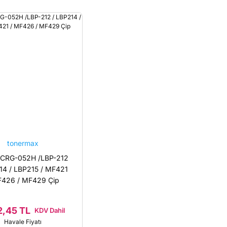
tonermax
 CRG-052H /LBP-212
14 / LBP215 / MF421
F426 / MF429 Çip
2,45 TL
KDV Dahil
Havale Fiyatı