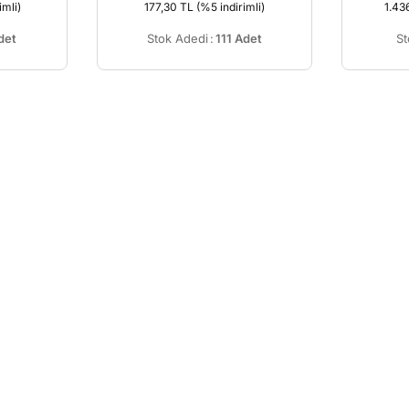
imli)
177,30 TL
(%5 indirimli)
1.43
det
Stok Adedi
:
111 Adet
St