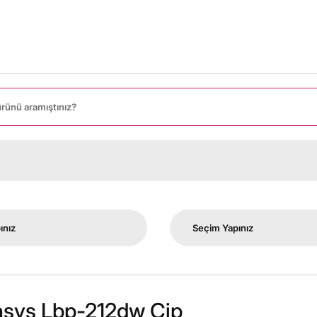
nsys Lbp-212dw Çip