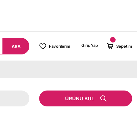
8000 TL ÜZERİ SİPARİŞLERİNİZDE KARGO BEDAVA!
Giriş Yap
ARA
Favorilerim
Sepetim
ÜRÜNÜ BUL