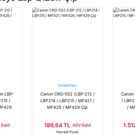
tonermax
m LBP-
Canon CRG-052 /LBP-212 /
Canon
215 /
LBP214 / LBP215 / MF421 /
/ LBP2
MF429
MF426 / MF429 Çip
/ M
186,64 TL
1.51
Dahil
KDV Dahil
Havale Fiyatı