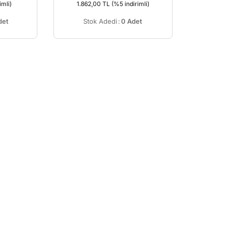
imli)
1.862,00 TL
(%5 indirimli)
det
Stok Adedi
:
0 Adet