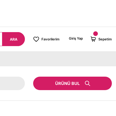
000 TL ÜZERİ SİPARİŞLERİNİZDE KARGO BEDAVA!
Giriş Yap
ARA
Favorilerim
Sepetim
ÜRÜNÜ BUL