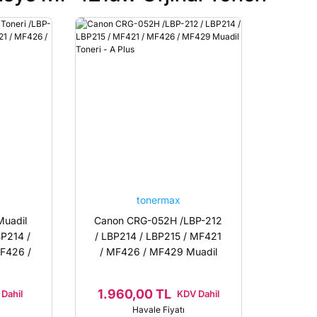
tonermax
uadil
Canon CRG-052H /LBP-212
BP214 /
/ LBP214 / LBP215 / MF421
F426 /
/ MF426 / MF429 Muadil
Toneri - A Plus
1.960,00 TL
Dahil
KDV Dahil
Havale Fiyatı