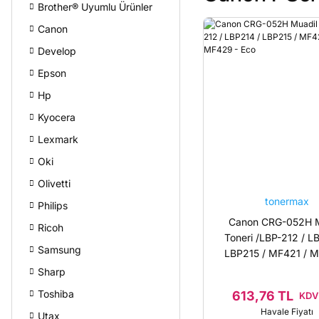
Brother® Uyumlu Ürünler
Canon
Develop
Epson
Hp
Kyocera
Lexmark
Oki
Olivetti
tonermax
Philips
Canon CRG-052H M
Ricoh
Toneri /LBP-212 / L
Samsung
LBP215 / MF421 / M
MF429 - Eco
Sharp
Toshiba
613,76 TL
KDV 
Havale Fiyatı
Utax