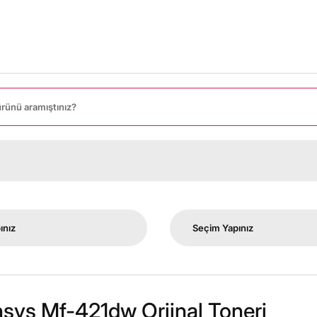
8
sys Mf-421dw Orjinal Toneri