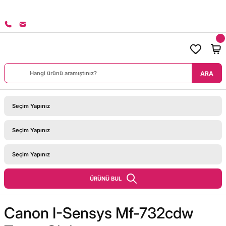
8000 TL ÜZERİ SİPARİŞLERİNİZDE KARGO BEDAVA!
ARA
ÜRÜNÜ BUL
Canon I-Sensys Mf-732cdw