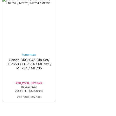
tonermax
Canon CRG-046 Çip Set/
LBP653 / LBP654 / MF732 /
MF734 / MF735
756,23 TL
KDV Dahil
Havale Fiyatı
718,41 TL
(%5 indirimli)
Stok Adedi
:
100 Adet