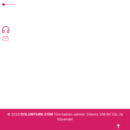
TonerMAX® 14.000 çeşit ürünle yelpazesi ve operasyonel olarak 160 ülkeye
ürün gönderimi yapan kadrosuyla hizmet vermeye devam etmektedir.
Devamı..
0216 471 73 24
info@dolumturk.com
Üyelik
Kurumsal
Alışveriş
© 2023
DOLUMTURK.COM
Tüm hakları saklıdır. Sitemiz 256 Bit SSL ile
Güvende!