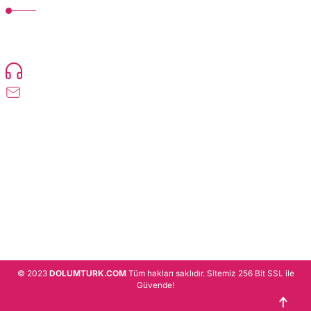
TonerMAX® 14.000 çeşit ürünle yelpazesi ve operasyonel olarak 160 ülkeye
ürün gönderimi yapan kadrosuyla hizmet vermeye devam etmektedir.
Devamı..
0216 471 73 24
info@dolumturk.com
Üyelik
Kurumsal
Alışveriş
© 2023
DOLUMTURK.COM
Tüm hakları saklıdır. Sitemiz 256 Bit SSL ile
Güvende!