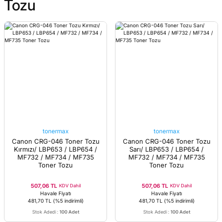
Tozu
tonermax
tonermax
Canon CRG-046 Toner Tozu
Canon CRG-046 Toner Tozu
Kırmızı/ LBP653 / LBP654 /
Sarı/ LBP653 / LBP654 /
MF732 / MF734 / MF735
MF732 / MF734 / MF735
Toner Tozu
Toner Tozu
507,06 TL
507,06 TL
KDV Dahil
KDV Dahil
Havale Fiyatı
Havale Fiyatı
481,70 TL
(%5 indirimli)
481,70 TL
(%5 indirimli)
Stok Adedi
:
100 Adet
Stok Adedi
:
100 Adet