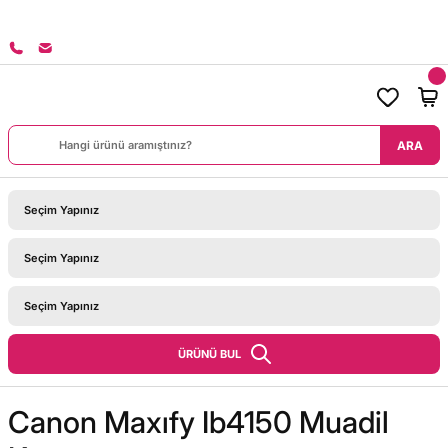
8000 TL ÜZERİ SİPARİŞLERİNİZDE KARGO BEDAVA!
ARA
ÜRÜNÜ BUL
Canon Maxıfy Ib4150 Muadil