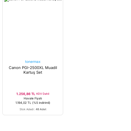
tonermax
Canon PGI-2500XL Muadil
Kartuş Set
1.256,86 TL
KDV Dahil
Havale Fiyatı
1.194,02 TL
(%5 indirimli)
Stok Adedi
:
48 Adet