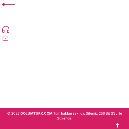
TonerMAX® 14.000 çeşit ürünle yelpazesi ve operasyonel olarak 160 ülkeye
ürün gönderimi yapan kadrosuyla hizmet vermeye devam etmektedir.
Devamı..
0216 471 73 24
info@dolumturk.com
Üyelik
Kurumsal
Alışveriş
© 2023
DOLUMTURK.COM
Tüm hakları saklıdır. Sitemiz 256 Bit SSL ile
Güvende!