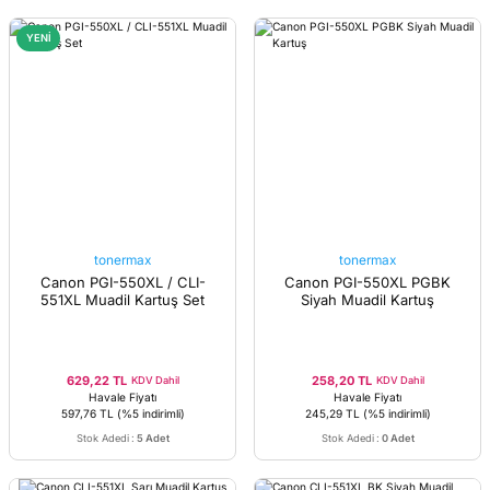
YENİ
tonermax
tonermax
Canon PGI-550XL / CLI-
Canon PGI-550XL PGBK
551XL Muadil Kartuş Set
Siyah Muadil Kartuş
629,22 TL
258,20 TL
KDV Dahil
KDV Dahil
Havale Fiyatı
Havale Fiyatı
597,76 TL
(%5 indirimli)
245,29 TL
(%5 indirimli)
Stok Adedi
:
5 Adet
Stok Adedi
:
0 Adet