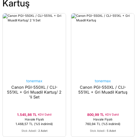
Kartuş
tonermax
tonermax
Canon PGI-550XL / CLI-
Canon PGI-550XL / CLI-
551XL + Gri Muadil Kartuş/ 2
551XL + Gri Muadil Kartuş
'li Set
1.545,86 TL
800,99 TL
KDV Dahil
KDV Dahil
Havale Fiyatı
Havale Fiyatı
1.468,57 TL
(%5 indirimli)
760,94 TL
(%5 indirimli)
Stok Adedi
:
2 Adet
Stok Adedi
:
5 Adet