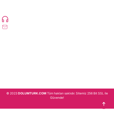
TonerMAX® 14.000 çeşit ürünle yelpazesi ve operasyonel olarak 160 ülkeye
ürün gönderimi yapan kadrosuyla hizmet vermeye devam etmektedir.
Devamı..
0216 471 73 24
info@dolumturk.com
Üyelik
Kurumsal
Alışveriş
© 2023
DOLUMTURK.COM
Tüm hakları saklıdır. Sitemiz 256 Bit SSL ile
Güvende!