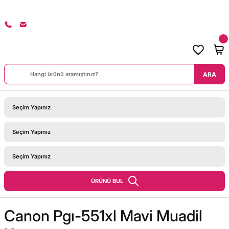
8000 TL ÜZERİ SİPARİŞLERİNİZDE KARGO BEDAVA!
ARA
ÜRÜNÜ BUL
Canon Pgı-551xl Mavi Muadil