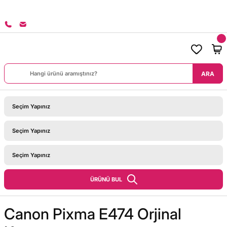
8000 TL ÜZERİ SİPARİŞLERİNİZDE KARGO BEDAVA!
ARA
ÜRÜNÜ BUL
Canon Pixma E474 Orjinal