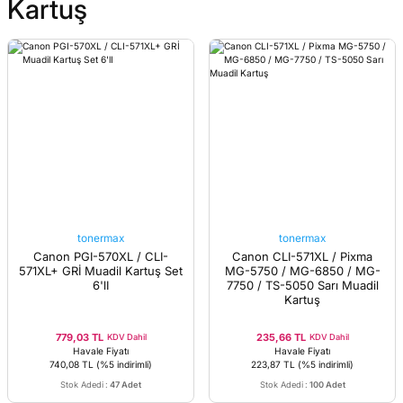
Kartuş
tonermax
tonermax
Canon PGI-570XL / CLI-
Canon CLI-571XL / Pixma
571XL+ GRİ Muadil Kartuş Set
MG-5750 / MG-6850 / MG-
6'lI
7750 / TS-5050 Sarı Muadil
Kartuş
779,03 TL
235,66 TL
KDV Dahil
KDV Dahil
Havale Fiyatı
Havale Fiyatı
740,08 TL
(%5 indirimli)
223,87 TL
(%5 indirimli)
Stok Adedi
:
47 Adet
Stok Adedi
:
100 Adet