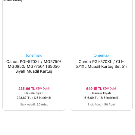
tonermax
tonermax
Canon PGI-570XL / MG5750/
Canon PGI-570XL / CLI-
MG6850/ MG7750/ TS5050
571XL Muadil Kartuş Set 5'li
Siyah Muadil Kartuş
235,66 TL
649,15 TL
KDV Dahil
KDV Dahil
Havale Fiyatı
Havale Fiyatı
223,87 TL
(%5 indirimli)
616,69 TL
(%5 indirimli)
Stok Adedi
:
50 Adet
Stok Adedi
:
50 Adet