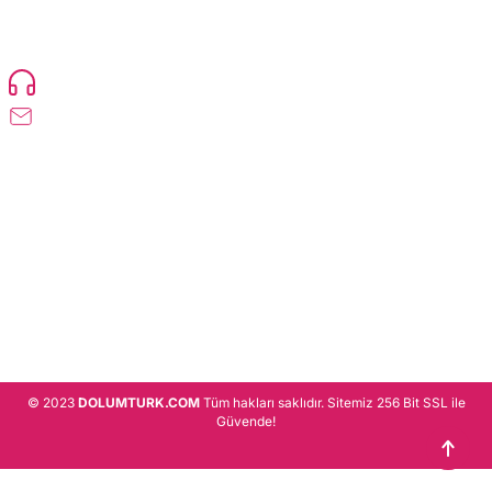
TonerMAX® 14.000 çeşit ürünle yelpazesi ve operasyonel olarak 160 ülkeye
ürün gönderimi yapan kadrosuyla hizmet vermeye devam etmektedir.
Devamı..
0216 471 73 24
info@dolumturk.com
Üyelik
Kurumsal
Alışveriş
© 2023
DOLUMTURK.COM
Tüm hakları saklıdır. Sitemiz 256 Bit SSL ile
Güvende!