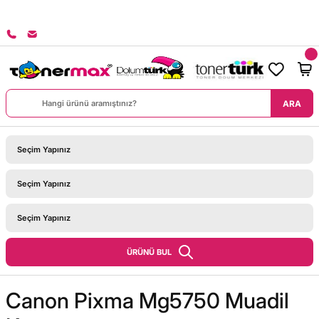
8000 TL ÜZERİ SİPARİŞLERİNİZDE KARGO BEDAVA!
ARA
ÜRÜNÜ BUL
Canon Pixma Mg5750 Muadil