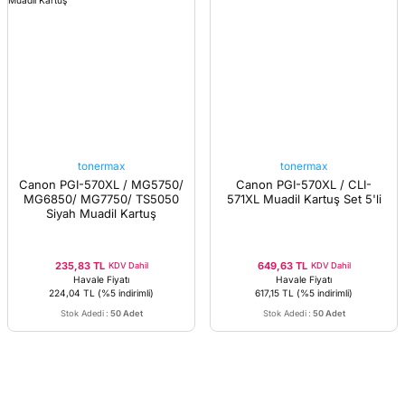
tonermax
tonermax
Canon PGI-570XL / MG5750/
Canon PGI-570XL / CLI-
MG6850/ MG7750/ TS5050
571XL Muadil Kartuş Set 5'li
Siyah Muadil Kartuş
235,83 TL
649,63 TL
KDV Dahil
KDV Dahil
Havale Fiyatı
Havale Fiyatı
224,04 TL
(%5 indirimli)
617,15 TL
(%5 indirimli)
Stok Adedi
:
50 Adet
Stok Adedi
:
50 Adet