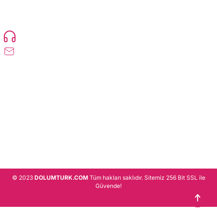
TonerMAX® 14.000 çeşit ürünle yelpazesi ve operasyonel olarak 160 ülkeye
ürün gönderimi yapan kadrosuyla hizmet vermeye devam etmektedir.
Devamı..
0216 471 73 24
info@dolumturk.com
Üyelik
Kurumsal
Alışveriş
© 2023
DOLUMTURK.COM
Tüm hakları saklıdır. Sitemiz 256 Bit SSL ile
Güvende!