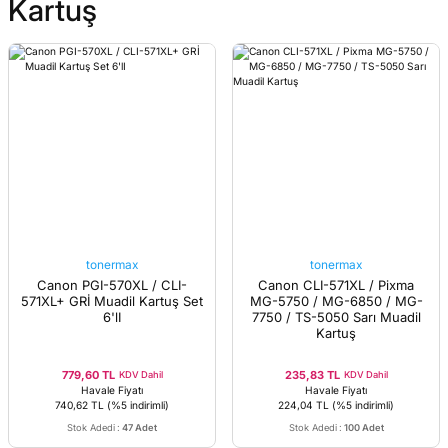
Kartuş
tonermax
tonermax
Canon PGI-570XL / CLI-
Canon CLI-571XL / Pixma
571XL+ GRİ Muadil Kartuş Set
MG-5750 / MG-6850 / MG-
6'lI
7750 / TS-5050 Sarı Muadil
Kartuş
779,60 TL
235,83 TL
KDV Dahil
KDV Dahil
Havale Fiyatı
Havale Fiyatı
740,62 TL
(%5 indirimli)
224,04 TL
(%5 indirimli)
Stok Adedi
:
47 Adet
Stok Adedi
:
100 Adet