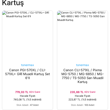
Kartuş
tonermax
tonermax
Canon PGI-570XL / CLI-
Canon CLI-571XL / Pixma
571XL+ GRİ Muadil Kartuş Set
MG-5750 / MG-6850 / MG-
6'lI
7750 / TS-5050 Sarı Muadil
Kartuş
779,03 TL
235,66 TL
KDV Dahil
KDV Dahil
Havale Fiyatı
Havale Fiyatı
740,08 TL
(%5 indirimli)
223,87 TL
(%5 indirimli)
Stok Adedi
:
47 Adet
Stok Adedi
:
100 Adet