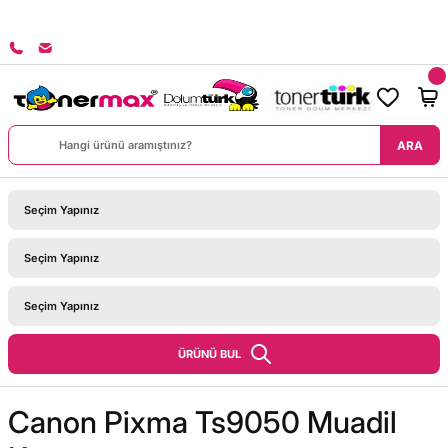
8000 TL ÜZERİ SİPARİŞLERİNİZDE KARGO BEDAVA!
ARA
ÜRÜNÜ BUL
Canon Pixma Ts9050 Muadil