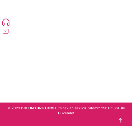
TonerMAX® 14.000 çeşit ürünle yelpazesi ve operasyonel olarak 160 ülkeye
ürün gönderimi yapan kadrosuyla hizmet vermeye devam etmektedir.
Devamı..
0216 471 73 24
info@dolumturk.com
Üyelik
Kurumsal
Alışveriş
© 2023
DOLUMTURK.COM
Tüm hakları saklıdır. Sitemiz 256 Bit SSL ile
Güvende!