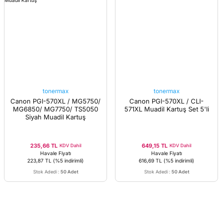
tonermax
tonermax
Canon PGI-570XL / MG5750/
Canon PGI-570XL / CLI-
MG6850/ MG7750/ TS5050
571XL Muadil Kartuş Set 5'li
Siyah Muadil Kartuş
235,66 TL
649,15 TL
KDV Dahil
KDV Dahil
Havale Fiyatı
Havale Fiyatı
223,87 TL
(%5 indirimli)
616,69 TL
(%5 indirimli)
Stok Adedi
:
50 Adet
Stok Adedi
:
50 Adet