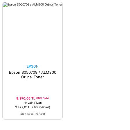
EPSON
Epson S050709 / ALM200
Orjinal Toner
9.970,65 TL
KDV Dahil
Havale Fiyatı
9.472,12 TL
(%5 indirimli)
Stok Adedi
:
0 Adet