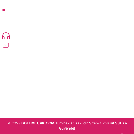
MÜŞTERİ HİZMETLERİ
TonerMAX® 14.000 çeşit ürünle yelpazesi ve operasyonel olarak 160 ülkeye
ürün gönderimi yapan kadrosuyla hizmet vermeye devam etmektedir.
Devamı..
0216 471 73 24
info@dolumturk.com
Üyelik
Kurumsal
Alışveriş
© 2023
DOLUMTURK.COM
Tüm hakları saklıdır. Sitemiz 256 Bit SSL ile
Güvende!