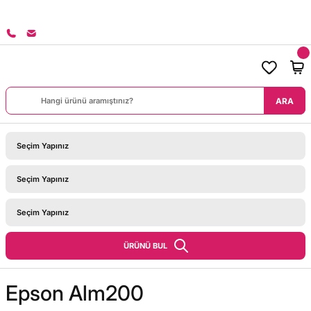
8000 TL ÜZERİ SİPARİŞLERİNİZDE KARGO BEDAVA!
ARA
ÜRÜNÜ BUL
Epson Alm200