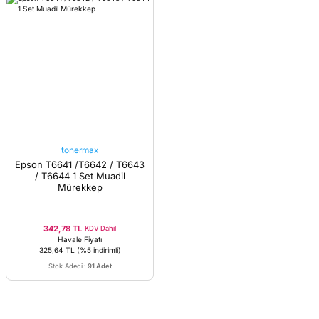
tonermax
Epson T6641 /T6642 / T6643
/ T6644 1 Set Muadil
Mürekkep
342,78 TL
KDV Dahil
Havale Fiyatı
325,64 TL
(%5 indirimli)
Stok Adedi
:
91 Adet