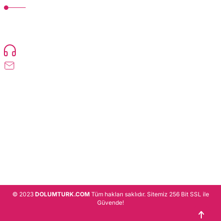
TonerMAX® 14.000 çeşit ürünle yelpazesi ve operasyonel olarak 160 ülkeye
ürün gönderimi yapan kadrosuyla hizmet vermeye devam etmektedir.
Devamı..
0216 471 73 24
info@dolumturk.com
Üyelik
Kurumsal
Alışveriş
© 2023
DOLUMTURK.COM
Tüm hakları saklıdır. Sitemiz 256 Bit SSL ile
Güvende!