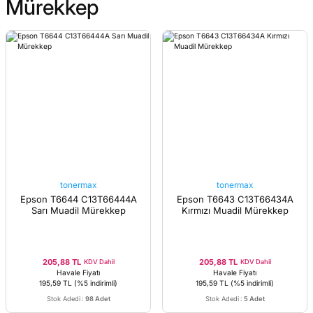
Mürekkep
tonermax
tonermax
Epson T6644 C13T66444A
Epson T6643 C13T66434A
Sarı Muadil Mürekkep
Kırmızı Muadil Mürekkep
205,88 TL
205,88 TL
KDV Dahil
KDV Dahil
Havale Fiyatı
Havale Fiyatı
195,59 TL
(%5 indirimli)
195,59 TL
(%5 indirimli)
Stok Adedi
:
98 Adet
Stok Adedi
:
5 Adet