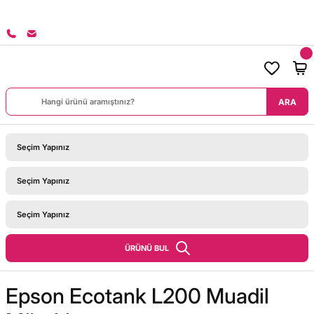
8000 TL ÜZERİ SİPARİŞLERİNİZDE KARGO BEDAVA!
ARA
ÜRÜNÜ BUL
Epson Ecotank L200 Muadil