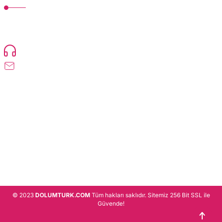
TonerMAX® 14.000 çeşit ürünle yelpazesi ve operasyonel olarak 160 ülkeye
ürün gönderimi yapan kadrosuyla hizmet vermeye devam etmektedir.
Devamı..
0216 471 73 24
info@dolumturk.com
Üyelik
Kurumsal
Alışveriş
© 2023
DOLUMTURK.COM
Tüm hakları saklıdır. Sitemiz 256 Bit SSL ile
Güvende!