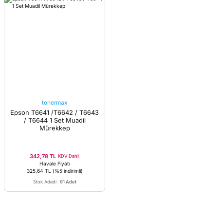
tonermax
Epson T6641 /T6642 / T6643
/ T6644 1 Set Muadil
Mürekkep
342,78 TL
KDV Dahil
Havale Fiyatı
325,64 TL
(%5 indirimli)
Stok Adedi
:
91 Adet