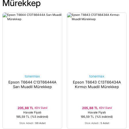
Mürekkep
tonermax
tonermax
Epson T6644 C13T66444A
Epson T6643 C13T66434A
Sarı Muadil Mürekkep
Kırmızı Muadil Mürekkep
205,88 TL
205,88 TL
KDV Dahil
KDV Dahil
Havale Fiyatı
Havale Fiyatı
195,59 TL
(%5 indirimli)
195,59 TL
(%5 indirimli)
Stok Adedi
:
98 Adet
Stok Adedi
:
5 Adet